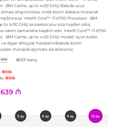
or (8M Cache, up to 4.00 GHz) Bakıda ucuz
almaq istəyirsinizsə, onda bizim dükana müraciət
ompStore.az Intel® Core™ i7-6700 Processor (8M
p to 4.00 GHz) prosessorunu sizə topdan satış
ə rəsmi zəmanətlə təqdim edir. Intel® Core™ i7-6700
r (8M Cache, up to 4.00 GHz) modeli üçün kuller,
 və digər ehtiyyat hissələriniBakıda bizim
zdan münasib qiymətə ala bilərsiniz.
1 səs)
301 baxış
:
Bitib
a:
Bitib
639 ₼
:
3 ay
6 ay
9 ay
12 ay