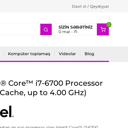
Daxil ol / Qeydiyyat
0
2
SIZIN SƏBƏTINIZ
0
mal -
₼
Kompüter toplamaq
Videolar
Blog
l® Core™ i7-6700 Processor
Cache, up to 4.00 GHz)
qətən ən son prosessor olan Intel® Core™ i7-6700