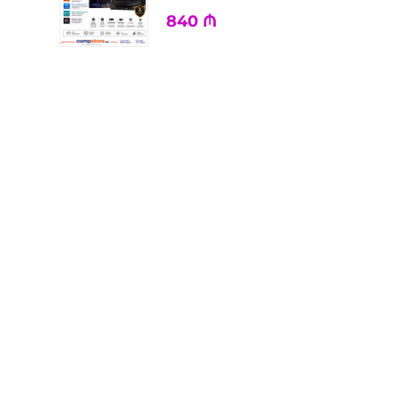
840
₼