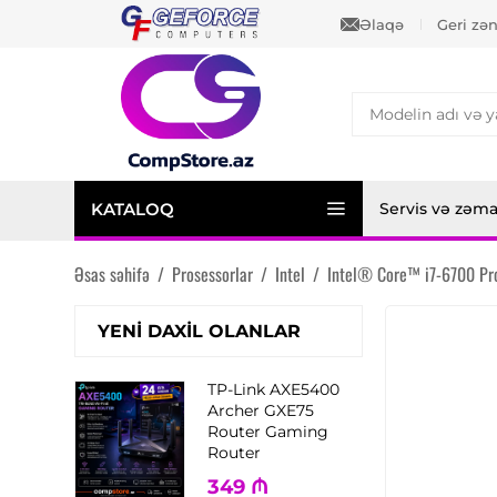
Əlaqə
Geri zə
KATALOQ
Servis və zəm
Əsas səhifə
/
Prosessorlar
/
Intel
/
Intel® Core™ i7-6700 Pr
YENI DAXIL OLANLAR
TP-Link AXE5400
Archer GXE75
Router Gaming
Router
349
₼