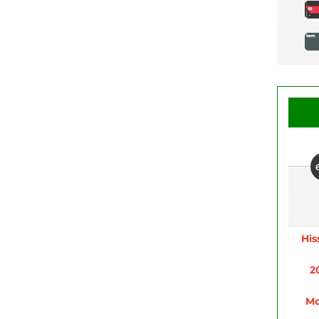
His
2
Mo