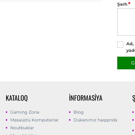
*
Şərh
Ad,
yad
G
KATALOQ
İNFORMASIYA
Gaming Zona
Blog
Masaüstü Kompüterlər
Dükanımız haqqında
Noutbuklar