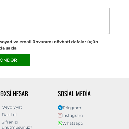
 soyad və email ünvanımı növbəti dəfələr üçün
da saxla
ÖNDƏR
ŞƏXSI HESAB
SOSIAL MEDIA
Qeydiyyat
Telegram
Daxil ol
Instagram
Şifrənizi
Whatsapp
unutmusunuz?