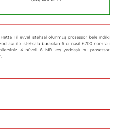
 Hətta 1 il əvvəl istehsal olunmuş prosessor belə indiki
d adı ilə istehsala buraxılan 6 cı nəsil 6700 nomrəli
lərsiniz. 4 nüvəli 8 MB keş yaddaşlı bu prosessor
r.