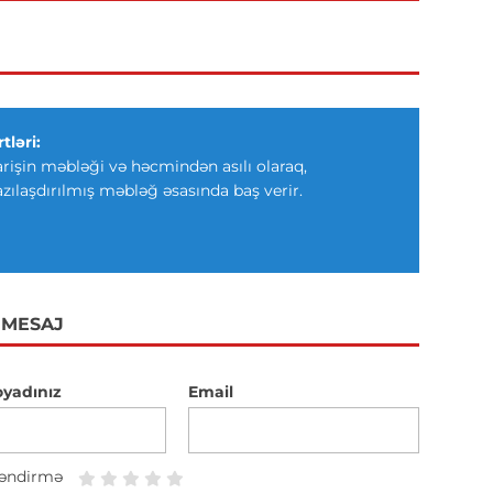
tləri:
arişin məbləği və həcmindən asılı olaraq,
azılaşdırılmış məbləğ əsasında baş verir.
 MESAJ
oyadınız
Email
əndirmə