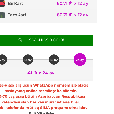
60.71 ₼ x 12 ay
BirKart
TamKart
60.71 ₼ x 12 ay
HISSƏ-HISSƏ ÖDƏ!
6 ay
12 ay
18 ay
24 ay
41 ₼ x 24 ay
sə-Hissə alış üçün WhatsApp nömrəmizlə əlaqə
saxlayaraq online rəsmiləşdirə bilərsiz.
0-70 yaş arası bütün Azərbaycan Respublikası
vətəndaşı olan hər kəs müraciət edə bilər.
bil telefonda mütləq SİMA proqramı olmalıdır.
(051) 596-31-44