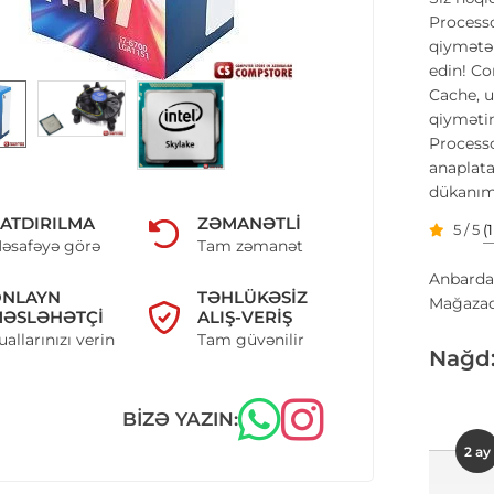
Process
qiymətə 
edin! C
Cache, u
qiymətin
Processo
anaplata
dükanımı
ATDIRILMA
ZƏMANƏTLI
5 / 5
(
əsafəyə görə
Tam zəmanət
Anbarda
ONLAYN
TƏHLÜKƏSIZ
Mağazad
ƏSLƏHƏTÇI
ALIŞ-VERIŞ
uallarınızı verin
Tam güvənilir
Nağd
BIZƏ YAZIN:
2 ay