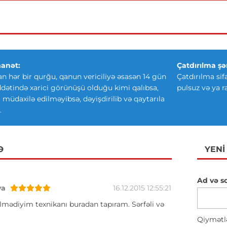
anət:
Çatdırılma şər
an hər bir qurğu, qanun vericiliyə əsasən 14 gün
Çatdırılma sif
ətində xarici görünüşü olduğu kimi qalıbsa,
pulsuz və ya r
ki müdaxilə edilməyibsə, dəyişdirilib və qaytarıla
.
Ə
YENI
Ad və s
va
16.12.2015 12:55:21
lmədiyim texnikanı buradan tapıram. Sərfəli və
Qiymətl