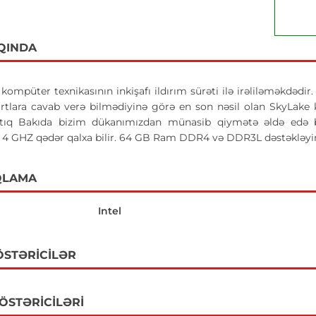
QINDA
ompüter texnikasının inkişafı ildırım sürəti ilə irəliləməkdədir.
rtlara cavab verə bilmədiyinə görə en son nəsil olan SkyLake ko
rtıq Bakıda bizim dükanımızdan münasib qiymətə əldə edə bi
 4 GHZ qədər qalxa bilir. 64 GB Ram DDR4 və DDR3L dəstəkləyi
QLAMA
Intel
ÖSTƏRICILƏR
GÖSTƏRICILƏRI