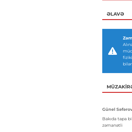
ƏLAVƏ
Zəm
Alın
müdd
fizi
bilər
MÜZAKIR
Günel Səfəro
Bakıda tapa bi
zəmanətli