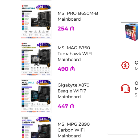
MSI PRO B650M-B
Mainboard
254
₼
MSI MAG B760
Tomahawk WIFI
Mainboard
Ç
490
₼
M
Gigabyte X870
M
Eeagle WIFI7
S
Mainboard
447
₼
MSI MPG Z890
Carbon WiFi
Mainboard