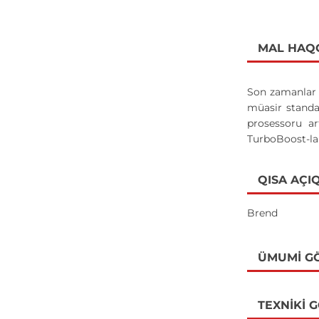
MAL HAQ
Son zamanlar k
müasir standa
prosessoru a
TurboBoost-la
QISA AÇI
Brend
ÜMUMI G
TEXNIKI 