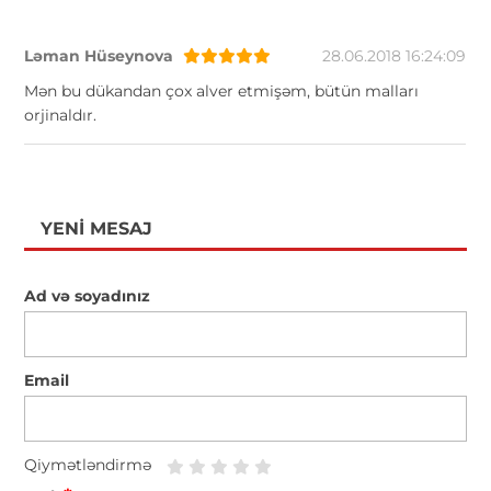
Ləman Hüseynova
28.06.2018 16:24:09
Mən bu dükandan çox alver etmişəm, bütün malları
orjinaldır.
YENI MESAJ
Ad və soyadınız
Email
Qiymətləndirmə