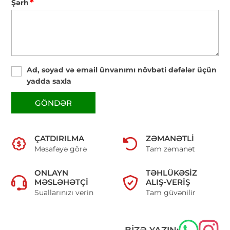
*
Şərh
Ad, soyad və email ünvanımı növbəti dəfələr üçün
yadda saxla
GÖNDƏR
ÇATDIRILMA
ZƏMANƏTLI
Məsafəyə görə
Tam zəmanət
ONLAYN
TƏHLÜKƏSIZ
MƏSLƏHƏTÇI
ALIŞ-VERIŞ
Suallarınızı verin
Tam güvənilir
BIZƏ YAZIN: