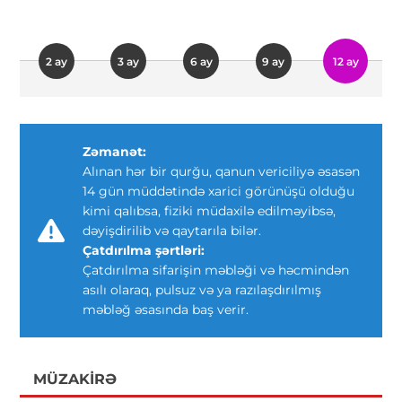
2 ay
3 ay
6 ay
9 ay
12 ay
Zəmanət:
Alınan hər bir qurğu, qanun vericiliyə əsasən
14 gün müddətində xarici görünüşü olduğu
kimi qalıbsa, fiziki müdaxilə edilməyibsə,
dəyişdirilib və qaytarıla bilər.
Çatdırılma şərtləri:
Çatdırılma sifarişin məbləği və həcmindən
asılı olaraq, pulsuz və ya razılaşdırılmış
məbləğ əsasında baş verir.
MÜZAKIRƏ