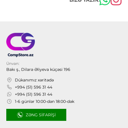
Ünvan:
Bakı ş., Dilarə Əliyeva küçəsi 196
Dükanımız xəritədə
+994 (51) 596 31 44
+994 (51) 596 31 44
1-6 günlər 10:00-dən 18:00-dək
ZƏNG SIFARIŞI