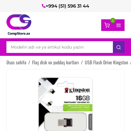
+994 (51) 596 31 44
2
Əsas səhifə
/
Flaş disk və yaddaş kartları
/
USB Flash Drive Kingston