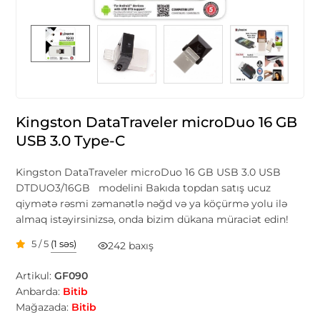
Kingston DataTraveler microDuo 16 GB
USB 3.0 Type-C
Kingston DataTraveler microDuo 16 GB USB 3.0 USB
DTDUO3/16GB modelini Bakıda topdan satış ucuz
qiymətə rəsmi zəmanətlə nəğd və ya köçürmə yolu ilə
almaq istəyirsinizsə, onda bizim dükana müraciət edin!
5 / 5
(1 səs)
242 baxış
Artikul:
GF090
Anbarda:
Bitib
Mağazada:
Bitib