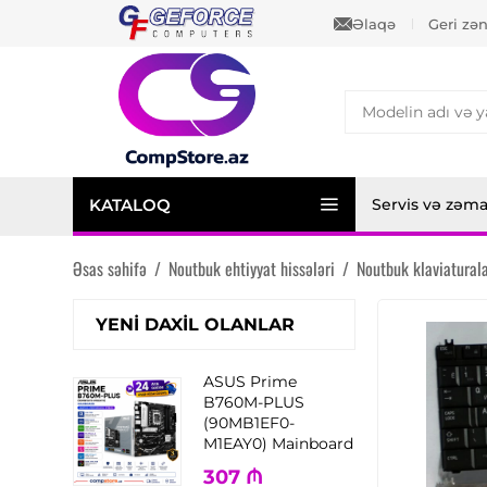
Əlaqə
Geri zə
KATALOQ
Servis və zəm
Əsas səhifə
/
Noutbuk ehtiyyat hissələri
/
Noutbuk klaviaturala
YENI DAXIL OLANLAR
ASUS Prime
B760M-PLUS
(90MB1EF0-
M1EAY0) Mainboard
307
₼