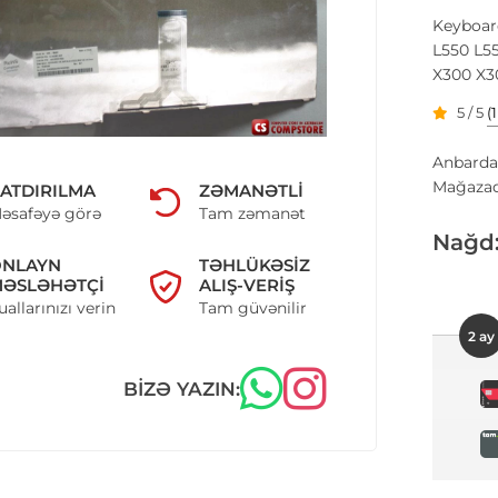
Keyboard
L550 L5
X300 X3
5 / 5
(
Anbarda
Mağazad
ATDIRILMA
ZƏMANƏTLI
əsafəyə görə
Tam zəmanət
Nağd
ONLAYN
TƏHLÜKƏSIZ
ƏSLƏHƏTÇI
ALIŞ-VERIŞ
uallarınızı verin
Tam güvənilir
2 ay
BIZƏ YAZIN: