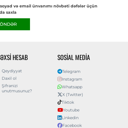
 soyad və email ünvanımı növbəti dəfələr üçün
da saxla
ÖNDƏR
ŞƏXSI HESAB
SOSIAL MEDIA
Qeydiyyat
Telegram
Daxil ol
Instagram
Şifrənizi
Whatsapp
unutmusunuz?
X (Twitter)
Tiktok
Youtube
Linkedin
Facebook