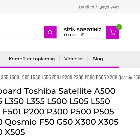
Daxil ol / Qeydiyyat
0
2
SIZIN SƏBƏTINIZ
0
mal -
₼
Kompüter toplamaq
Videolar
Blog
50 L355 L500 L505 L550 L555 F501 P200 P300 P500 P505 X200 Qosmio F
oard Toshiba Satellite A500
 L350 L355 L500 L505 L550
 F501 P200 P300 P500 P505
0 Qosmio F50 G50 X300 X305
0 X505