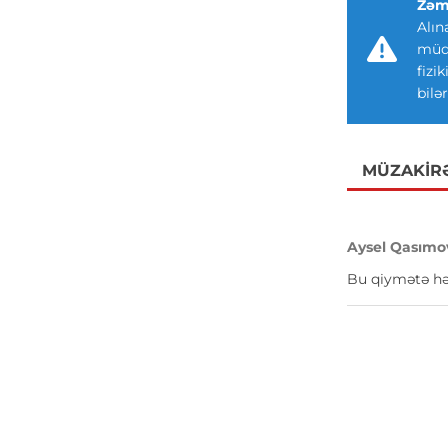
Zəm
Alın
müdd
fizi
bilər
MÜZAKIR
Aysel Qasımo
Bu qiymətə hə