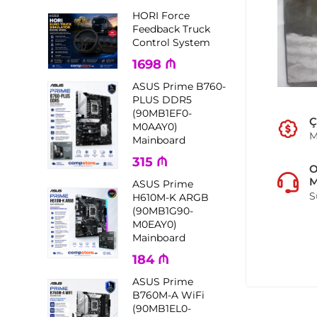
HORI Force
Feedback Truck
Control System
1698
₼
ASUS Prime B760-
PLUS DDR5
(90MB1EF0-
Ç
M0AAY0)
M
Mainboard
315
₼
M
ASUS Prime
S
H610M-K ARGB
(90MB1G90-
M0EAY0)
Mainboard
184
₼
ASUS Prime
B760M-A WiFi
(90MB1EL0-