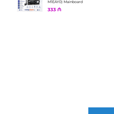
M1EAY0) Mainboard
333
₼