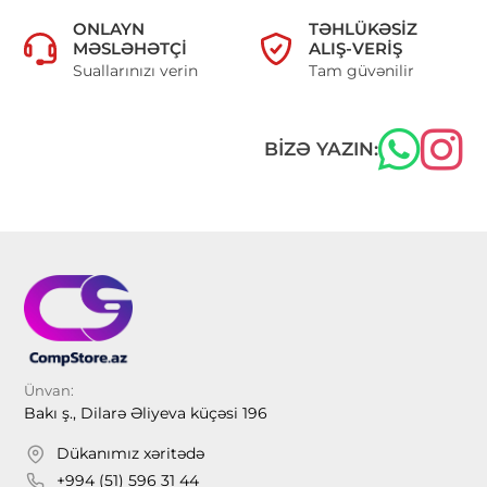
ONLAYN
TƏHLÜKƏSIZ
MƏSLƏHƏTÇI
ALIŞ-VERIŞ
Suallarınızı verin
Tam güvənilir
BIZƏ YAZIN:
Ünvan:
Bakı ş., Dilarə Əliyeva küçəsi 196
Dükanımız xəritədə
+994 (51) 596 31 44