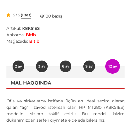
5 / 5
(1 səs)
180 baxış
Artikul:
K8K51ES
Anbarda:
Bitib
Mağazada:
Bitib
2 ay
3 ay
6 ay
9 ay
12 ay
MAL HAQQINDA
Ofis və şirkətlərdə istifadə üçün ən ideal seçim olaraq
qalan "ağ" zavod istehsalı olan HP MT280 (K8K51ES)
modelini sizlərə təklif edirik. Bu modeli bizim
dükanımızdan sərfəli qiymətə əldə edə bilərsiniz.