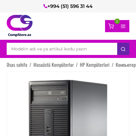
+994 (51) 596 31 44
2
Əsas səhifə
/
Masaüstü Kompüterlər
/
HP Kompüterləri
/
Компьютер