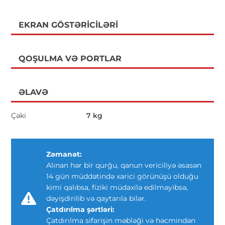
EKRAN GÖSTƏRICILƏRI
QOŞULMA VƏ PORTLAR
ƏLAVƏ
Çəki
7 kg
Zəmanət:
Alınan hər bir qurğu, qanun vericiliyə əsasən
14 gün müddətində xarici görünüşü olduğu
kimi qalıbsa, fiziki müdaxilə edilməyibsə,
dəyişdirilib və qaytarıla bilər.
Çatdırılma şərtləri:
Çatdırılma sifarişin məbləği və həcmindən