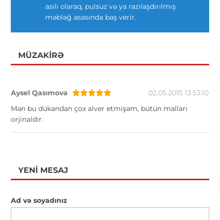
asılı olaraq, pulsuz və ya razılaşdırılmış
məbləğ əsasında baş verir.
MÜZAKIRƏ
Aysel Qasımova
02.05.2015 13:53:10
Mən bu dükandan çox alver etmişəm, bütün malları
orjinaldır.
YENI MESAJ
Ad və soyadınız