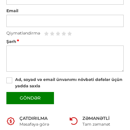
Email
Qiymətləndirmə
*
Şərh
Ad, soyad və email ünvanımı növbəti dəfələr üçün
yadda saxla
GÖNDƏR
ÇATDIRILMA
ZƏMANƏTLI
Məsafəyə görə
Tam zəmanət