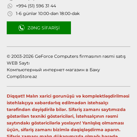
+994 (51) 596 31 44
1-6 günlər 10:00-dən 18:00-dək
ZƏNG SIFARIŞI
© 2003-2026 GeForce Computers firmasının rəsmi satış
WEB Saytı
Компьютерный интернет-магазин в Баку
CompStore.az
Diqqət!! Malın xarici gorunüşü və komplektləşdirilməsi
istehlakçıya xəbərdarlıq edilmədən istehsalçı
tərəfindən dəyişdirilə bilər. Sifariş zamanı saytımızda
göstərilən texniki göstəriciləri, İstehsalçının rəsmi
saytındakı göstəricilərlə yoxlayın! Yanlışlıq olmaması
üçün, sifariş zamanı bizimlə dəqiqləşdirmə aparın.
Sifariş zamanı malın dükanımızda olmağı barədə