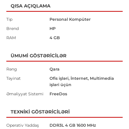
QISA AÇIQLAMA
Tip
Personal Kompüter
Brend
HP
RAM
4 GB
ÜMUMI GÖSTƏRICILƏR
Rəng
Qara
Təyinat
Ofis işləri, İnternet, Multimedia
işləri üçün
Əməliyyat Sistemi
FreeDos
TEXNIKI GÖSTƏRICILƏRI
Operativ Yaddaş
DDR3L 4 GB 1600 MHz