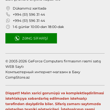
Dükanımız xəritədə
+994 (51) 596 31 44
+994 (51) 596 31 44
1-6 günlər 10:00-dən 18:00-dək
ZƏNG SIFARIŞI
© 2003-2026 GeForce Computers firmasının rəsmi satış
WEB Saytı
Компьютерный интернет-магазин в Баку
CompStore.az
Diqqət!! Malın xarici gorunüşü və komplektləşdirilməsi
istehlakçıya xəbərdarlıq edilmədən istehsalçı
tərəfindən dəyişdirilə bilər. Sifariş zamanı saytımızda
göstərilən texniki göstəriciləri, İstehsalçının rəsmi