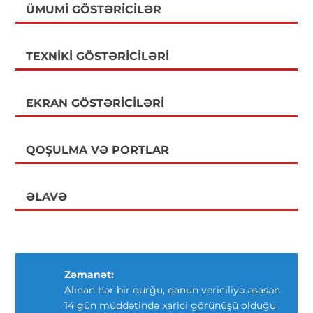
ÜMUMI GÖSTƏRICILƏR
TEXNIKI GÖSTƏRICILƏRI
EKRAN GÖSTƏRICILƏRI
QOŞULMA VƏ PORTLAR
ƏLAVƏ
Zəmanət:
Alınan hər bir qurğu, qanun vericiliyə əsasən
14 gün müddətində xarici görünüşü olduğu