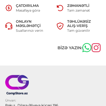
ÇATDIRILMA
ZƏMANƏTLI
Məsafəyə görə
Tam zəmanət
ONLAYN
TƏHLÜKƏSIZ
MƏSLƏHƏTÇI
ALIŞ-VERIŞ
Suallarınızı verin
Tam güvənilir
BIZƏ YAZIN:
Ünvan:
Bakı ş., Dilarə Əliyeva küçəsi 196