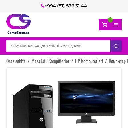
+994 (51) 596 31 44
2
Əsas səhifə
/
Masaüstü Kompüterlər
/
HP Kompüterləri
/
Компютер 