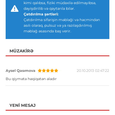
kimi qalıbsa, fiziki müdaxilə edilməyibsə,
dəyişdirilib və qaytarıla bilər.
Çatdırılma şərtləri:
Çatdırılma sifarişin məbləği və həcmindən
asılı olaraq, pulsuz və ya razılaşdırılmış
məbləğ əsasında baş verir.
MÜZAKIRƏ
Aysel Qasımova
20.10.2013 02:47:22
Bu qiymətə həqiqətən əladır
YENI MESAJ