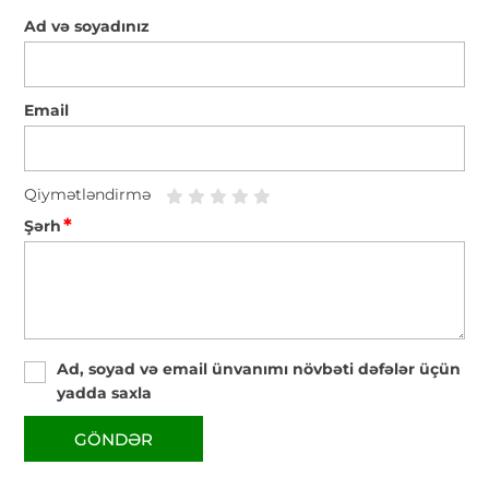
Ad və soyadınız
Email
Qiymətləndirmə
*
Şərh
Ad, soyad və email ünvanımı növbəti dəfələr üçün
yadda saxla
GÖNDƏR