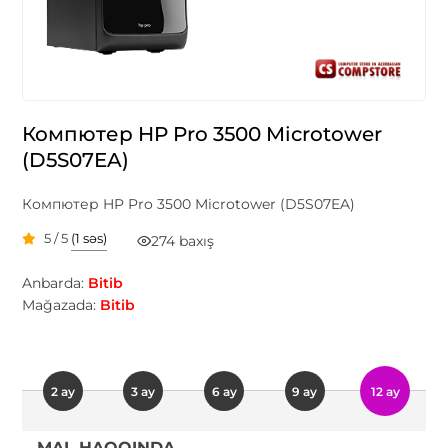
Компютер HP Pro 3500 Microtower
(D5S07EA)
Компютер HP Pro 3500 Microtower (D5S07EA)
5 / 5
(1 səs)
274 baxış
Anbarda:
Bitib
Mağazada:
Bitib
2 ay
3 ay
6 ay
9 ay
12 ay
MAL HAQQINDA