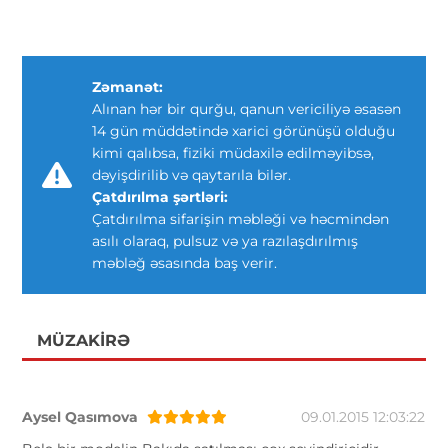
Zəmanət:
Alınan hər bir qurğu, qanun vericiliyə əsasən
14 gün müddətində xarici görünüşü olduğu
kimi qalıbsa, fiziki müdaxilə edilməyibsə,
dəyişdirilib və qaytarıla bilər.
Çatdırılma şərtləri:
Çatdırılma sifarişin məbləği və həcmindən
asılı olaraq, pulsuz və ya razılaşdırılmış
məbləğ əsasında baş verir.
MÜZAKIRƏ
Aysel Qasımova
09.01.2015 12:03:22