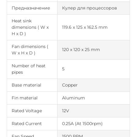
Предназначение
Кулер для процессоров
Heat sink
dimensions ( W x
119.6 x 125 x 162.5 mm
H x D )
Fan dimensions (
120 x 120 x 25 mm
W x H x D )
Number of heat
5
pipes
Base material
Copper
Fin material
Aluminum
Rated Voltage
12V
Rated Current
0.25A (At 1500rpm)
Fan Speed
1500 RPM