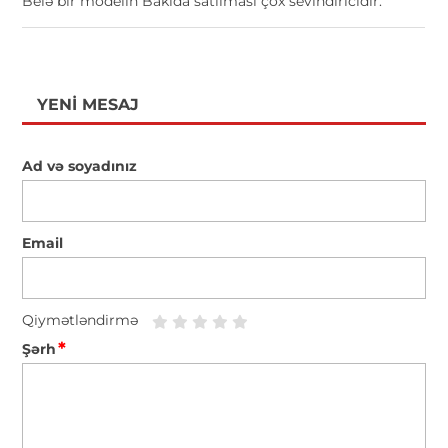
Belə bir modelin Bakıda satılması çox sevindiricidir.
YENI MESAJ
Ad və soyadınız
Email
Qiymətləndirmə
*
Şərh