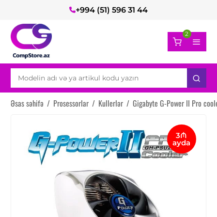
+994 (51) 596 31 44
2
Əsas səhifə
/
Prosessorlar
/
Kullerlər
/
Gigabyte G-Power II Pro cool
3₼
ayda