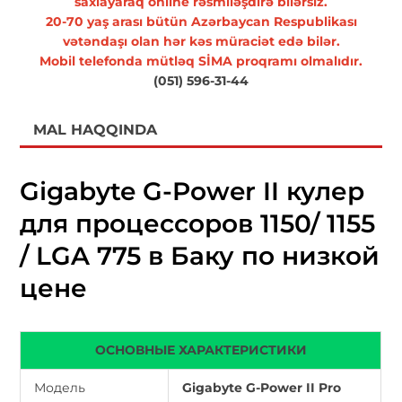
saxlayaraq online rəsmiləşdirə bilərsiz.
20-70 yaş arası bütün Azərbaycan Respublikası
vətəndaşı olan hər kəs müraciət edə bilər.
Mobil telefonda mütləq SİMA proqramı olmalıdır.
(051) 596-31-44
MAL HAQQINDA
Gigabyte G-Power II кулер
для процессоров 1150/ 1155
/ LGA 775 в Баку по низкой
цене
ОСНОВНЫЕ ХАРАКТЕРИСТИКИ
Модель
Gigabyte G-Power II Pro