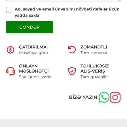
Ad, soyad və email ünvanımı növbəti dəfələr üçün
yadda saxla
GÖNDƏR
ÇATDIRILMA
ZƏMANƏTLI
Məsafəyə görə
Tam zəmanət
ONLAYN
TƏHLÜKƏSIZ
MƏSLƏHƏTÇI
ALIŞ-VERIŞ
Suallarınızı verin
Tam güvənilir
BIZƏ YAZIN: