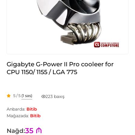
Gigabyte G-Power II Pro cooleer for
CPU 1150/ 1155 / LGA 775
5 / 5
(1 səs)
223 baxış
Anbarda:
Bitib
Mağazada:
Bitib
35 ₼
Nağd: