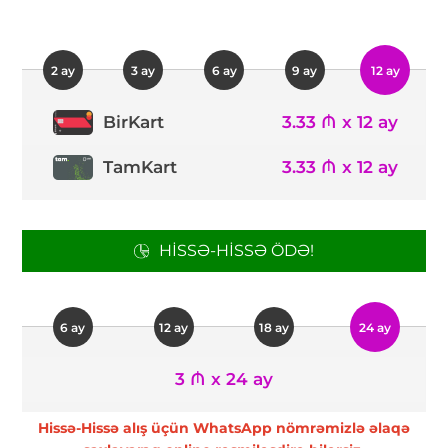
2 ay
3 ay
6 ay
9 ay
12 ay
3.33 ₼ x 12 ay
BirKart
TamKart
3.33 ₼ x 12 ay
HISSƏ-HISSƏ ÖDƏ!
6 ay
12 ay
18 ay
24 ay
3 ₼ x 24 ay
Hissə-Hissə alış üçün WhatsApp nömrəmizlə əlaqə