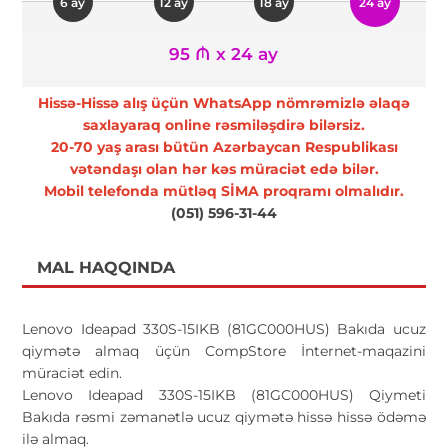
6 ay
12 ay
18 ay
24 ay
95 ₼ x 24 ay
Hissə-Hissə alış üçün WhatsApp nömrəmizlə əlaqə
saxlayaraq online rəsmiləşdirə bilərsiz.
20-70 yaş arası bütün Azərbaycan Respublikası
vətəndaşı olan hər kəs müraciət edə bilər.
Mobil telefonda mütləq SİMA proqramı olmalıdır.
(051) 596-31-44
MAL HAQQINDA
Lenovo Ideapad 330S-15IKB (81GC000HUS) Bakıda ucuz
qiymətə almaq üçün CompStore İnternet-maqazini
müraciət edin.
Lenovo Ideapad 330S-15IKB (81GC000HUS) Qiymeti
Bakıda rəsmi zəmanətlə ucuz qiymətə hissə hissə ödəmə
ilə almaq.