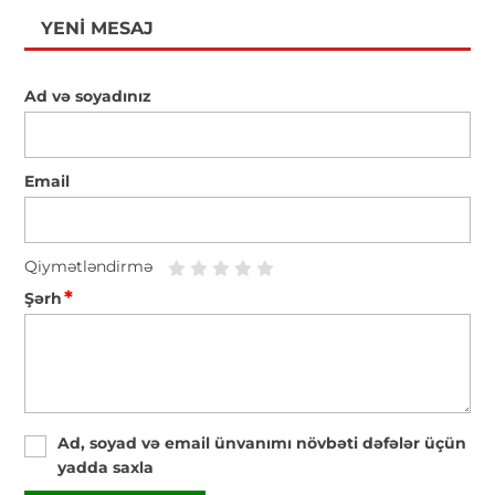
YENI MESAJ
Ad və soyadınız
Email
Qiymətləndirmə
*
Şərh
Ad, soyad və email ünvanımı növbəti dəfələr üçün
yadda saxla