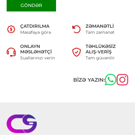
GÖNDƏR
ÇATDIRILMA
ZƏMANƏTLI
Məsafəyə görə
Tam zəmanət
ONLAYN
TƏHLÜKƏSIZ
MƏSLƏHƏTÇI
ALIŞ-VERIŞ
Suallarınızı verin
Tam güvənilir
BIZƏ YAZIN: