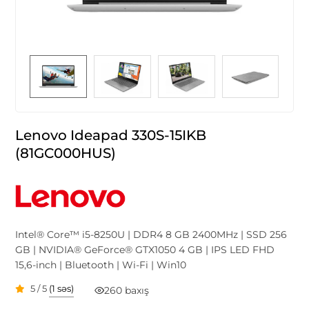
Lenovo Ideapad 330S-15IKB
(81GC000HUS)
Intel® Core™ i5-8250U | DDR4 8 GB 2400MHz | SSD 256
GB | NVIDIA® GeForce® GTX1050 4 GB | IPS LED FHD
15,6-inch | Bluetooth | Wi-Fi | Win10
5 / 5
(1 səs)
260 baxış