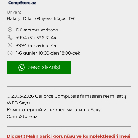
Ünvan:
Bakı ş., Dilarə Əliyeva küçəsi 196
Dükanımız xəritədə
+994 (51) 596 31 44
+994 (51) 596 31 44
1-6 günlər 10:00-dən 18:00-dək
ZƏNG SIFARIŞI
© 2003-2026 GeForce Computers firmasının rəsmi satış
WEB Saytı
Компьютерный интернет-магазин в Баку
CompStore.az
Diqqət!! Malın xarici gorunüşü və komplektləşdirilməsi