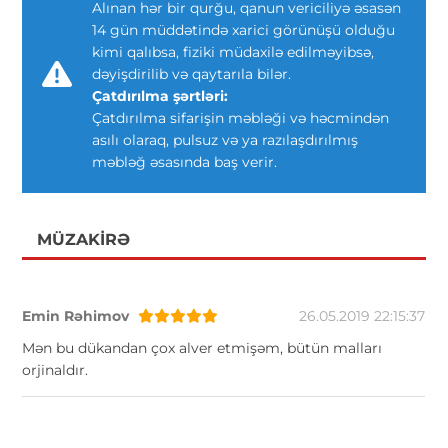
Alınan hər bir qurğu, qanun vericiliyə əsasən
14 gün müddətində xarici görünüşü olduğu
kimi qalıbsa, fiziki müdaxilə edilməyibsə,
dəyişdirilib və qaytarıla bilər.
Çatdırılma şərtləri:
Çatdırılma sifarişin məbləği və həcmindən
asılı olaraq, pulsuz və ya razılaşdırılmış
məbləğ əsasında baş verir.
MÜZAKIRƏ
Emin Rəhimov
26.05.2019 22:15:37
Mən bu dükandan çox alver etmişəm, bütün malları
orjinaldır.