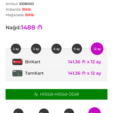
Artikul:
I008000
Anbarda:
Bitib
Mağazada:
Bitib
1488 ₼
Nağd:
2 ay
3 ay
6 ay
9 ay
12 ay
141.36 ₼ x 12 ay
BirKart
TamKart
141.36 ₼ x 12 ay
HISSƏ-HISSƏ ÖDƏ!