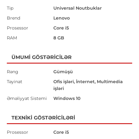
Tip
Universal Noutbuklar
Brend
Lenovo
Prosessor
Core i5
RAM
8 GB
ÜMUMI GÖSTƏRICILƏR
Rəng
Gümüşü
Təyinat
Ofis işləri, İnternet, Multimedia
işləri
Əməliyyat Sistemi
Windows 10
TEXNIKI GÖSTƏRICILƏRI
Prosessor
Core i5