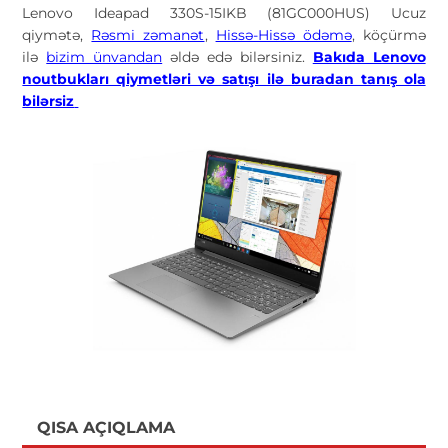
Lenovo Ideapad 330S-15IKB (81GC000HUS) Ucuz
qiymətə,
Rəsmi zəmanət
,
Hissə-Hissə ödəmə
, köçürmə
ilə
bizim ünvandan
əldə edə bilərsiniz.
Bakıda Lenovo
noutbukları qiymetləri və satışı ilə buradan tanış ola
bilərsiz
QISA AÇIQLAMA