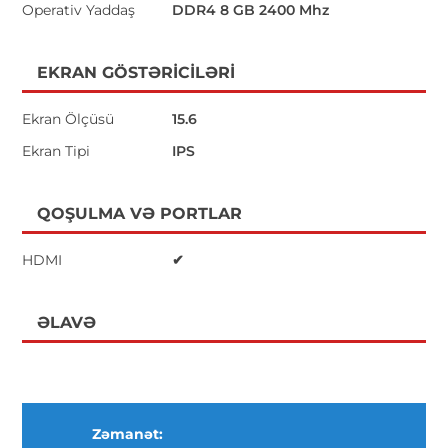
Operativ Yaddaş
DDR4 8 GB 2400 Mhz
EKRAN GÖSTƏRICILƏRI
Ekran Ölçüsü
15.6
Ekran Tipi
IPS
QOŞULMA VƏ PORTLAR
HDMI
✔
ƏLAVƏ
Zəmanət: