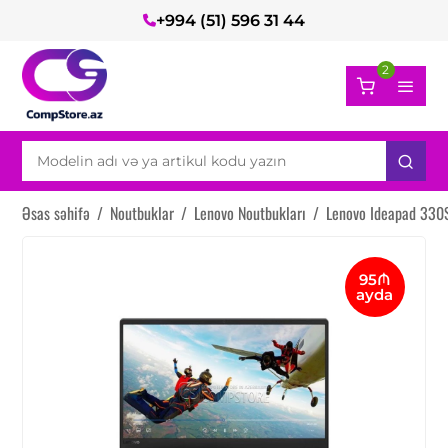
+994 (51) 596 31 44
2
Əsas səhifə
/
Noutbuklar
/
Lenovo Noutbukları
/
Lenovo Ideapad 33
95₼
ayda