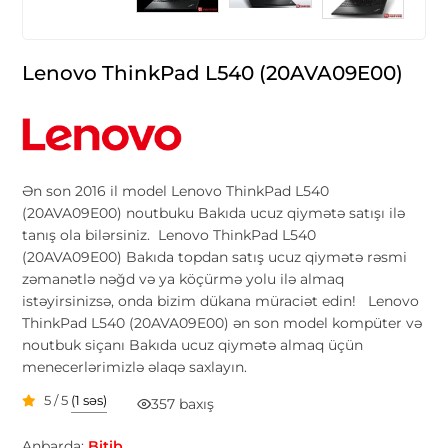
Lenovo ThinkPad L540 (20AVA09E00)
Ən son 2016 il model Lenovo ThinkPad L540
(20AVA09E00) noutbuku Bakıda ucuz qiymətə satışı ilə
tanış ola bilərsiniz. Lenovo ThinkPad L540
(20AVA09E00) Bakıda topdan satış ucuz qiymətə rəsmi
zəmanətlə nəğd və ya köçürmə yolu ilə almaq
istəyirsinizsə, onda bizim dükana müraciət edin! Lenovo
ThinkPad L540 (20AVA09E00) ən son model kompüter və
noutbuk siçanı Bakıda ucuz qiymətə almaq üçün
menecerlərimizlə əlaqə saxlayın.
5 / 5
(1 səs)
357 baxış
Anbarda:
Bitib