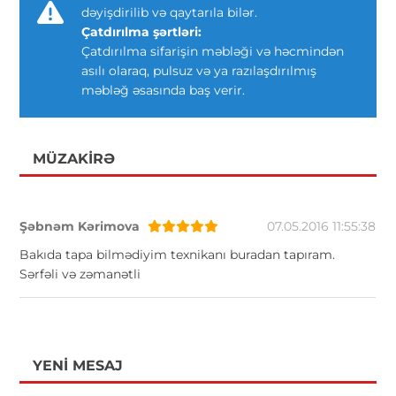
dəyişdirilib və qaytarıla bilər.
Çatdırılma şərtləri:
Çatdırılma sifarişin məbləği və həcmindən
asılı olaraq, pulsuz və ya razılaşdırılmış
məbləğ əsasında baş verir.
MÜZAKIRƏ
Şəbnəm Kərimova
07.05.2016 11:55:38
Bakıda tapa bilmədiyim texnikanı buradan tapıram.
Sərfəli və zəmanətli
YENI MESAJ