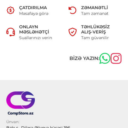
ÇATDIRILMA
ZƏMANƏTLI
Məsafəyə görə
Tam zəmanət
ONLAYN
TƏHLÜKƏSIZ
MƏSLƏHƏTÇI
ALIŞ-VERIŞ
Suallarınızı verin
Tam güvənilir
BIZƏ YAZIN:
Ünvan:
Bakı ş., Dilarə Əliyeva küçəsi 196