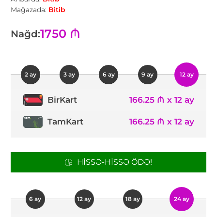
Mağazada:
Bitib
1750 ₼
Nağd:
2 ay
3 ay
6 ay
9 ay
12 ay
166.25 ₼ x 12 ay
BirKart
TamKart
166.25 ₼ x 12 ay
HISSƏ-HISSƏ ÖDƏ!
6 ay
12 ay
18 ay
24 ay