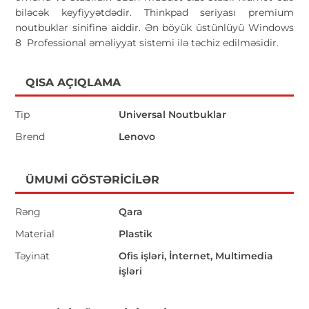
biləcək keyfiyyətdədir. Thinkpad seriyası premium
noutbuklar sinifinə aiddir. Ən böyük üstünlüyü Windows
8 Professional əməliyyat sistemi ilə təchiz edilməsidir.
QISA AÇIQLAMA
Tip
Universal Noutbuklar
Brend
Lenovo
ÜMUMI GÖSTƏRICILƏR
Rəng
Qara
Material
Plastik
Təyinat
Ofis işləri, İnternet, Multimedia
işləri