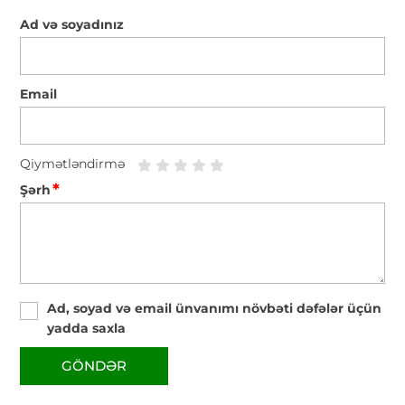
Ad və soyadınız
Email
Qiymətləndirmə
*
Şərh
Ad, soyad və email ünvanımı növbəti dəfələr üçün
yadda saxla
GÖNDƏR