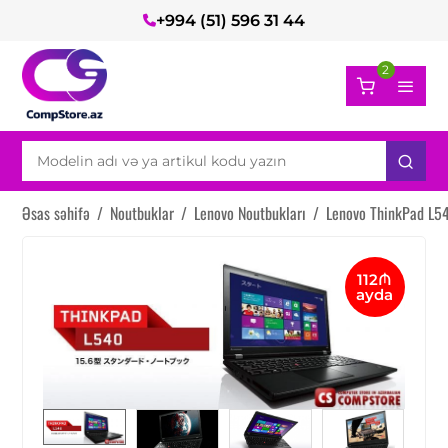
+994 (51) 596 31 44
2
Əsas səhifə
/
Noutbuklar
/
Lenovo Noutbukları
/
Lenovo ThinkPad L5
112₼
ayda