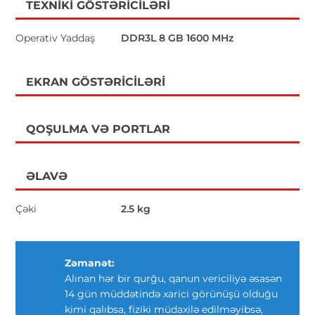
TEXNIKI GÖSTƏRICILƏRI
Operativ Yaddaş
DDR3L 8 GB 1600 MHz
EKRAN GÖSTƏRICILƏRI
QOŞULMA VƏ PORTLAR
ƏLAVƏ
Çəki
2.5 kg
Zəmanət:
Alınan hər bir qurğu, qanun vericiliyə əsasən
14 gün müddətində xarici görünüşü olduğu
kimi qalıbsa, fiziki müdaxilə edilməyibsə,