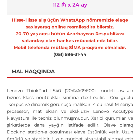
112 ₼ x 24 ay
Hissə-Hissə alış üçün WhatsApp nömrəmizlə əlaqə
saxlayaraq online rəsmiləşdirə bilərsiz.
20-70 yaş arası bütün Azərbaycan Respublikası
vətəndaşı olan hər kəs müraciət edə bilər.
Mobil telefonda mütləq SİMA proqramı olmalıdır.
(051) 596-31-44
MAL HAQQINDA
Lenovo ThinkPad L540 (20AVA09E00) modeli əsasən
biznes klass noutbuklar sinifinə daxil edilir. Çox güclü
korpus və dinamik görünüşə malikdir. 4 cü nəsil M seriya
prosessor, mat ekran və eksklüziv Lenovo Accutype
klavyatura ilə təchiz olunmuşmudur. Xarici qurumlar və
şirkətlərdə daha yayğın istifadə edilir. Əlavə olaraq
Docking station-a qoşulması əlavə üstünlük verir. Uzun
ömürlü və stabildir. Uzun müddət sizə stabil xidmət edə