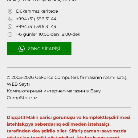
Dükanımız xəritədə
+994 (51) 596 31 44
+994 (51) 596 31 44
1-6 günlər 10:00-dən 18:00-dək
ZƏNG SIFARIŞI
© 2003-2026 GeForce Computers firmasının rəsmi satış
WEB Saytı
Компьютерный интернет-магазин в Баку
CompStore.az
Diqqət!! Malın xarici gorunüşü və komplektləşdirilməsi
istehlakçıya xəbərdarlıq edilmədən istehsalçı
tərəfindən dəyişdirilə bilər. Sifariş zamanı saytımızda
göstərilən texniki göstəriciləri, İstehsalçının rəsmi