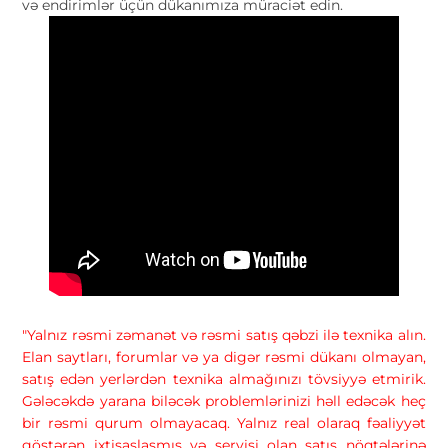
və endirimlər üçün dükanımıza müraciət edin.
"Yalnız rəsmi zəmanət və rəsmi satış qəbzi ilə texnika alın.
Elan saytları, forumlar və ya digər rəsmi dükanı olmayan,
satış edən yerlərdən texnika almağınızı tövsiyyə etmirik.
Gələcəkdə yarana biləcək problemlərinizi həll edəcək heç
bir rəsmi qurum olmayacaq. Yalnız real olaraq fəaliyyət
göstərən ixtisaslaşmış və servisi olan satış nöqtələrinə