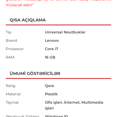
müraciət edin!"
QISA AÇIQLAMA
Tip
Universal Noutbuklar
Brend
Lenovo
Prosessor
Core i7
RAM
16 GB
ÜMUMI GÖSTƏRICILƏR
Rəng
Qara
Material
Plastik
Təyinat
Ofis işləri, İnternet, Multimedia
işləri
Əməliyyat Sistemi
Windows 10