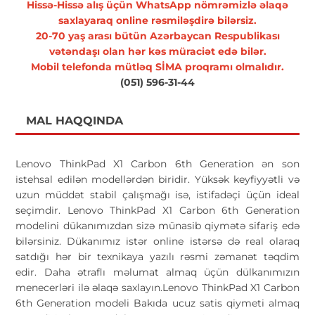
Hissə-Hissə alış üçün WhatsApp nömrəmizlə əlaqə
saxlayaraq online rəsmiləşdirə bilərsiz.
20-70 yaş arası bütün Azərbaycan Respublikası
vətəndaşı olan hər kəs müraciət edə bilər.
Mobil telefonda mütləq SİMA proqramı olmalıdır.
(051) 596-31-44
MAL HAQQINDA
Lenovo ThinkPad X1 Carbon 6th Generation ən son
istehsal edilən modellərdən biridir. Yüksək keyfiyyətli və
uzun müddət stabil çalışmağı isə, istifadəçi üçün ideal
seçimdir. Lenovo ThinkPad X1 Carbon 6th Generation
modelini dükanımızdan sizə münasib qiymətə sifariş edə
bilərsiniz. Dükanımız istər online istərsə də real olaraq
satdığı hər bir texnikaya yazılı rəsmi zəmanət təqdim
edir. Daha ətraflı məlumat almaq üçün dülkanımızın
menecerləri ilə əlaqə saxlayın.Lenovo ThinkPad X1 Carbon
6th Generation modeli Bakıda ucuz satis qiymeti almaq