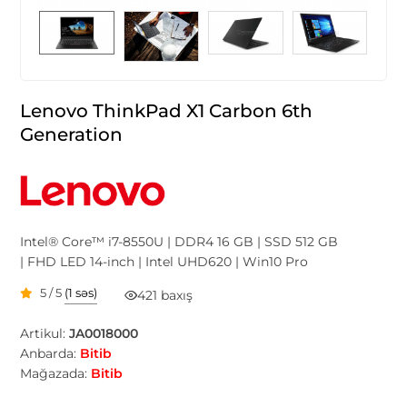
Lenovo ThinkPad X1 Carbon 6th
Generation
Intel® Core™ i7-8550U | DDR4 16 GB | SSD 512 GB
| FHD LED 14-inch | Intel UHD620 | Win10 Pro
5 / 5
(1 səs)
421 baxış
Artikul:
JA0018000
Anbarda:
Bitib
Mağazada:
Bitib