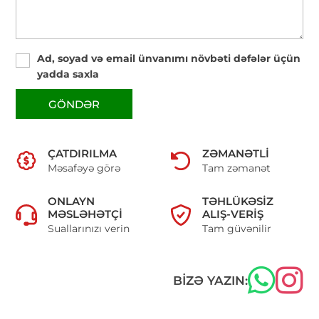
Ad, soyad və email ünvanımı növbəti dəfələr üçün
yadda saxla
GÖNDƏR
ÇATDIRILMA
ZƏMANƏTLI
Məsafəyə görə
Tam zəmanət
ONLAYN
TƏHLÜKƏSIZ
MƏSLƏHƏTÇI
ALIŞ-VERIŞ
Suallarınızı verin
Tam güvənilir
BIZƏ YAZIN: