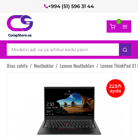
+994 (51) 596 31 44
2
Əsas səhifə
/
Noutbuklar
/
Lenovo Noutbukları
/
Lenovo ThinkPad X1 
223₼
ayda