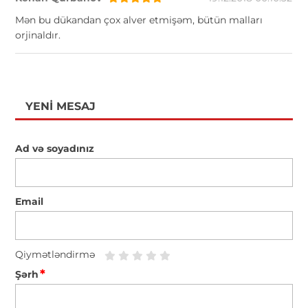
Mən bu dükandan çox alver etmişəm, bütün malları
orjinaldır.
YENI MESAJ
Ad və soyadınız
Email
Qiymətləndirmə
*
Şərh