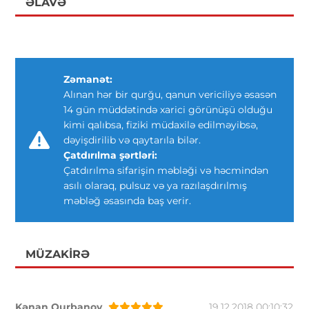
ƏLAVƏ
Zəmanət:
Alınan hər bir qurğu, qanun vericiliyə əsasən
14 gün müddətində xarici görünüşü olduğu
kimi qalıbsa, fiziki müdaxilə edilməyibsə,
dəyişdirilib və qaytarıla bilər.
Çatdırılma şərtləri:
Çatdırılma sifarişin məbləği və həcmindən
asılı olaraq, pulsuz və ya razılaşdırılmış
məbləğ əsasında baş verir.
MÜZAKIRƏ
Kənan Qurbanov
19.12.2018 00:10:32