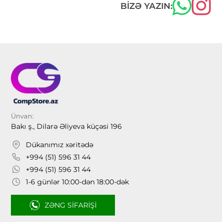
BIZƏ YAZIN:
Ünvan:
Bakı ş., Dilarə Əliyeva küçəsi 196
Dükanımız xəritədə
+994 (51) 596 31 44
+994 (51) 596 31 44
1-6 günlər 10:00-dən 18:00-dək
ZƏNG SIFARIŞI