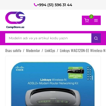
+994 (51) 596 31 44
2
Əsas səhifə
/
Modemlər
/
LinkSys
/
Linksys WAG120N-EE Wireless-