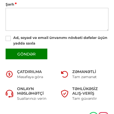
*
Şərh
Ad, soyad və email ünvanımı növbəti dəfələr üçün
yadda saxla
GÖNDƏR
ÇATDIRILMA
ZƏMANƏTLI
Məsafəyə görə
Tam zəmanət
ONLAYN
TƏHLÜKƏSIZ
MƏSLƏHƏTÇI
ALIŞ-VERIŞ
Suallarınızı verin
Tam güvənilir