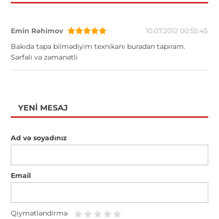
Emin Rəhimov
10.07.2012 00:55:45
Bakıda tapa bilmədiyim texnikanı buradan tapıram.
Sərfəli və zəmanətli
YENI MESAJ
Ad və soyadınız
Email
Qiymətləndirmə