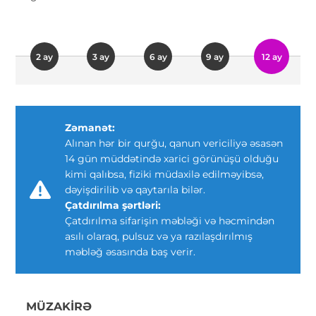
2 ay
3 ay
6 ay
9 ay
12 ay
Zəmanət:
Alınan hər bir qurğu, qanun vericiliyə əsasən
14 gün müddətində xarici görünüşü olduğu
kimi qalıbsa, fiziki müdaxilə edilməyibsə,
dəyişdirilib və qaytarıla bilər.
Çatdırılma şərtləri:
Çatdırılma sifarişin məbləği və həcmindən
asılı olaraq, pulsuz və ya razılaşdırılmış
məbləğ əsasında baş verir.
MÜZAKIRƏ