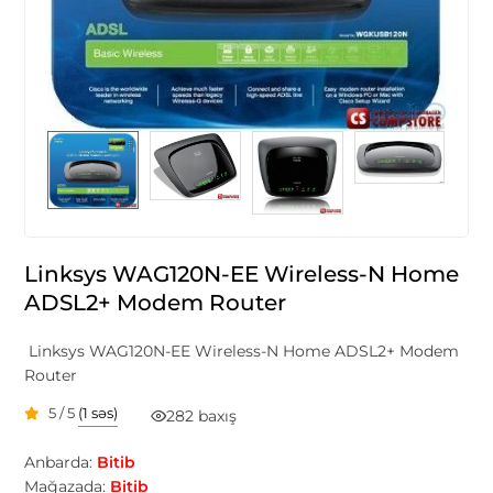
Linksys WAG120N-EE Wireless-N Home
ADSL2+ Modem Router
Linksys WAG120N-EE Wireless-N Home ADSL2+ Modem
Router
5 / 5
(1 səs)
282 baxış
Anbarda:
Bitib
Mağazada:
Bitib