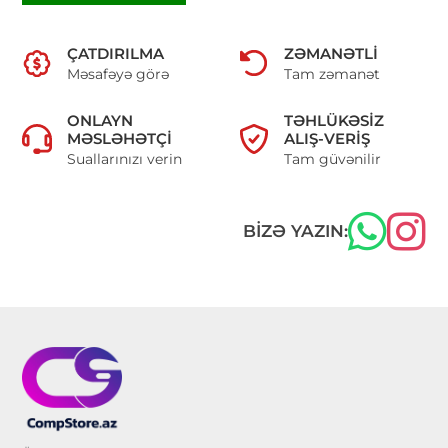
ÇATDIRILMA
ZƏMANƏTLI
Məsafəyə görə
Tam zəmanət
ONLAYN
TƏHLÜKƏSIZ
MƏSLƏHƏTÇI
ALIŞ-VERIŞ
Suallarınızı verin
Tam güvənilir
BIZƏ YAZIN: