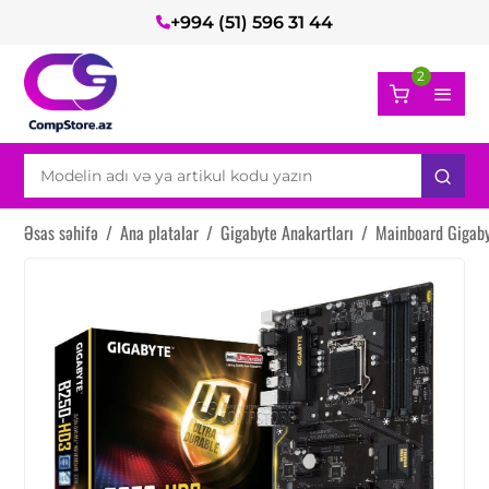
+994 (51) 596 31 44
2
Əsas səhifə
/
Ana platalar
/
Gigabyte Anakartları
/
Mainboard Gigaby