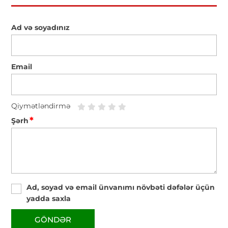
Ad və soyadınız
Email
Qiymətləndirmə
*
Şərh
Ad, soyad və email ünvanımı növbəti dəfələr üçün
yadda saxla
GÖNDƏR