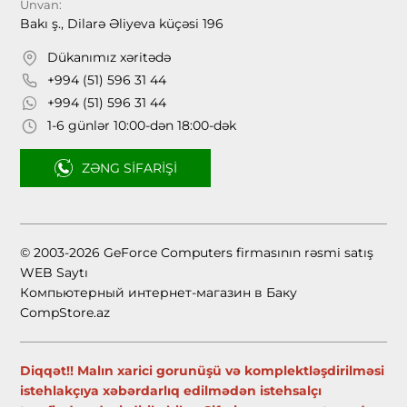
Ünvan:
Bakı ş., Dilarə Əliyeva küçəsi 196
Dükanımız xəritədə
+994 (51) 596 31 44
+994 (51) 596 31 44
1-6 günlər 10:00-dən 18:00-dək
ZƏNG SIFARIŞI
© 2003-2026 GeForce Computers firmasının rəsmi satış
WEB Saytı
Компьютерный интернет-магазин в Баку
CompStore.az
Diqqət!! Malın xarici gorunüşü və komplektləşdirilməsi
istehlakçıya xəbərdarlıq edilmədən istehsalçı