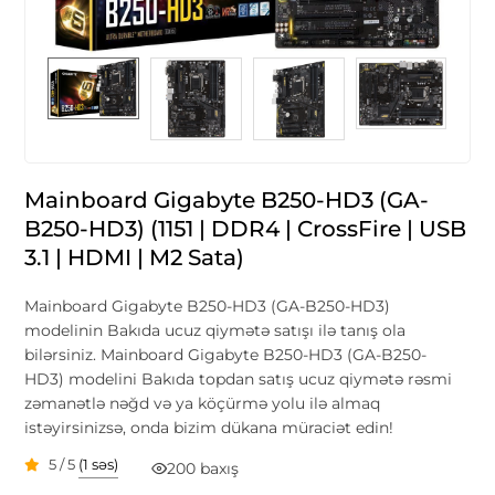
Mainboard Gigabyte B250-HD3 (GA-
B250-HD3) (1151 | DDR4 | CrossFire | USB
3.1 | HDMI | M2 Sata)
Mainboard Gigabyte B250-HD3 (GA-B250-HD3)
modelinin Bakıda ucuz qiymətə satışı ilə tanış ola
bilərsiniz. Mainboard Gigabyte B250-HD3 (GA-B250-
HD3) modelini Bakıda topdan satış ucuz qiymətə rəsmi
zəmanətlə nəğd və ya köçürmə yolu ilə almaq
istəyirsinizsə, onda bizim dükana müraciət edin!
5 / 5
(1 səs)
200 baxış