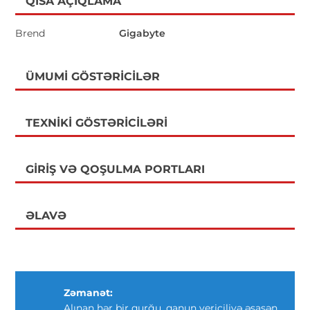
QISA AÇIQLAMA
Brend
Gigabyte
ÜMUMI GÖSTƏRICILƏR
TEXNIKI GÖSTƏRICILƏRI
GIRIŞ VƏ QOŞULMA PORTLARI
ƏLAVƏ
Zəmanət:
Alınan hər bir qurğu, qanun vericiliyə əsasən