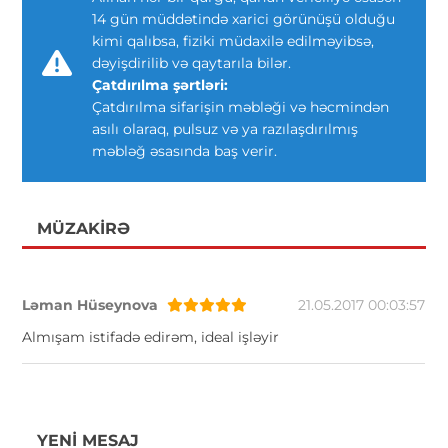
14 gün müddətində xarici görünüşü olduğu
kimi qalıbsa, fiziki müdaxilə edilməyibsə,
dəyişdirilib və qaytarıla bilər.
Çatdırılma şərtləri:
Çatdırılma sifarişin məbləği və həcmindən
asılı olaraq, pulsuz və ya razılaşdırılmış
məbləğ əsasında baş verir.
MÜZAKIRƏ
Ləman Hüseynova
21.05.2017 00:03:57
Almışam istifadə edirəm, ideal işləyir
YENI MESAJ