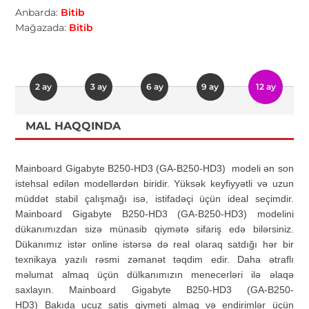
Anbarda:
Bitib
Mağazada:
Bitib
2 ay
3 ay
6 ay
9 ay
12 ay
MAL HAQQINDA
Mainboard Gigabyte B250-HD3 (GA-B250-HD3) modeli ən son
istehsal edilən modellərdən biridir. Yüksək keyfiyyətli və uzun
müddət stabil çalışmağı isə, istifadəçi üçün ideal seçimdir.
Mainboard Gigabyte B250-HD3 (GA-B250-HD3) modelini
dükanımızdan sizə münasib qiymətə sifariş edə bilərsiniz.
Dükanımız istər online istərsə də real olaraq satdığı hər bir
texnikaya yazılı rəsmi zəmanət təqdim edir. Daha ətraflı
məlumat almaq üçün dülkanımızın menecerləri ilə əlaqə
saxlayın. Mainboard Gigabyte B250-HD3 (GA-B250-
HD3) Bakıda ucuz satis qiymeti almaq və endirimlər üçün