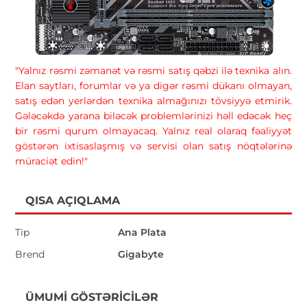
"Yalnız rəsmi zəmanət və rəsmi satış qəbzi ilə texnika alın.
Elan saytları, forumlar və ya digər rəsmi dükanı olmayan,
satış edən yerlərdən texnika almağınızı tövsiyyə etmirik.
Gələcəkdə yarana biləcək problemlərinizi həll edəcək heç
bir rəsmi qurum olmayacaq. Yalnız real olaraq fəaliyyət
göstərən ixtisaslaşmış və servisi olan satış nöqtələrinə
müraciət edin!"
QISA AÇIQLAMA
Tip
Ana Plata
Brend
Gigabyte
ÜMUMI GÖSTƏRICILƏR