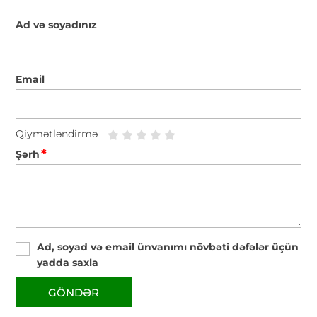
Ad və soyadınız
Email
Qiymətləndirmə
*
Şərh
Ad, soyad və email ünvanımı növbəti dəfələr üçün
yadda saxla
GÖNDƏR