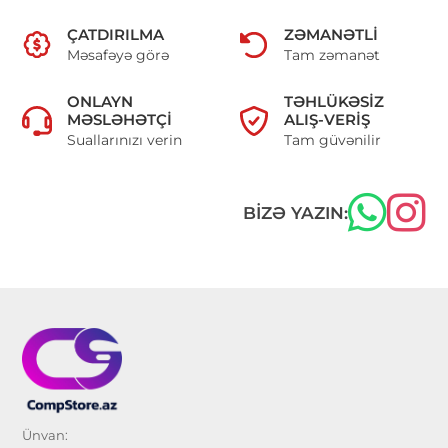
ÇATDIRILMA
ZƏMANƏTLI
Məsafəyə görə
Tam zəmanət
ONLAYN
TƏHLÜKƏSIZ
MƏSLƏHƏTÇI
ALIŞ-VERIŞ
Suallarınızı verin
Tam güvənilir
BIZƏ YAZIN:
Ünvan: