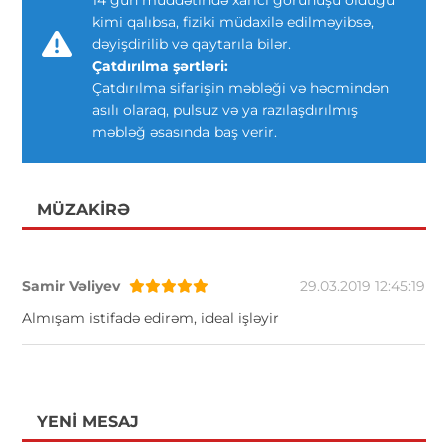
14 gün müddətində xarici görünüşü olduğu
kimi qalıbsa, fiziki müdaxilə edilməyibsə,
dəyişdirilib və qaytarıla bilər.
Çatdırılma şərtləri:
Çatdırılma sifarişin məbləği və həcmindən
asılı olaraq, pulsuz və ya razılaşdırılmış
məbləğ əsasında baş verir.
MÜZAKIRƏ
Samir Vəliyev
29.03.2019 12:45:19
Almışam istifadə edirəm, ideal işləyir
YENI MESAJ