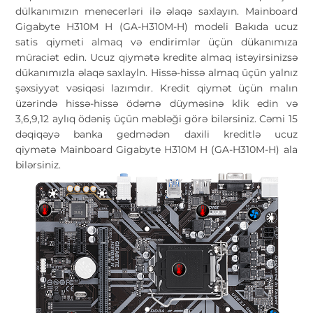
dülkanımızın menecerləri ilə əlaqə saxlayın. Mainboard
Gigabyte H310M H (GA-H310M-H) modeli Bakıda ucuz
satis qiymeti almaq və endirimlər üçün dükanımıza
müraciət edin. Ucuz qiymətə kredite almaq istəyirsinizsə
dükanımızla əlaqə saxlayln. Hissə-hissə almaq üçün yalnız
şəxsiyyət vəsiqəsi lazımdır. Kredit qiymət üçün malın
üzərində hissə-hissə ödəmə düyməsinə klik edin və
3,6,9,12 aylıq ödəniş üçün məbləği görə bilərsiniz. Cəmi 15
dəqiqəyə banka gedmədən daxili kreditlə ucuz
qiymətə Mainboard Gigabyte H310M H (GA-H310M-H) ala
bilərsiniz.