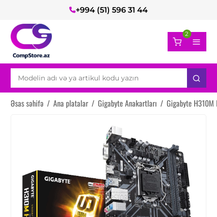
+994 (51) 596 31 44
2
Əsas səhifə
/
Ana platalar
/
Gigabyte Anakartları
/
Gigabyte H310M 