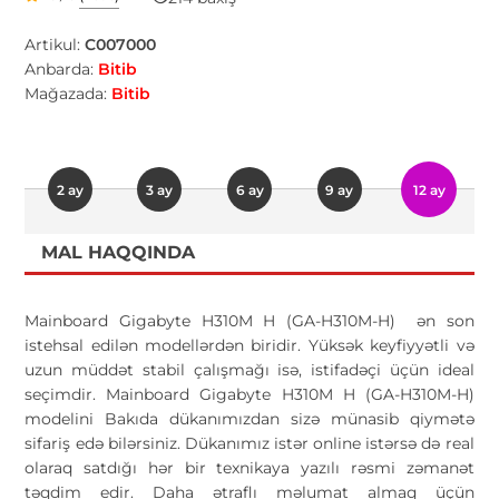
Artikul:
C007000
Anbarda:
Bitib
Mağazada:
Bitib
2 ay
3 ay
6 ay
9 ay
12 ay
MAL HAQQINDA
Mainboard Gigabyte H310M H (GA-H310M-H) ən son
istehsal edilən modellərdən biridir. Yüksək keyfiyyətli və
uzun müddət stabil çalışmağı isə, istifadəçi üçün ideal
seçimdir. Mainboard Gigabyte H310M H (GA-H310M-H)
modelini Bakıda dükanımızdan sizə münasib qiymətə
sifariş edə bilərsiniz. Dükanımız istər online istərsə də real
olaraq satdığı hər bir texnikaya yazılı rəsmi zəmanət
təqdim edir. Daha ətraflı məlumat almaq üçün