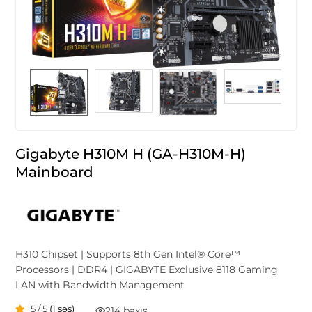
Gigabyte H310M H (GA-H310M-H)
Mainboard
H310 Chipset | Supports 8th Gen Intel® Core™
Processors | DDR4 | GIGABYTE Exclusive 8118 Gaming
LAN with Bandwidth Management
5 / 5
(1 səs)
214 baxış