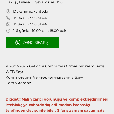
Bakı ş., Dilarə Əliyeva küçəsi 196
Dükanımız xəritədə
+994 (51) 596 31 44
+994 (51) 596 31 44
1-6 günlər 10:00-dən 18:00-dək
ZƏNG SIFARIŞI
© 2003-2026 GeForce Computers firmasının rəsmi satış
WEB Saytı
Компьютерный интернет-магазин в Баку
CompStore.az
Diqqət!! Malın xarici gorunüşü və komplektləşdirilməsi
istehlakçıya xəbərdarlıq edilmədən istehsalçı
tərəfindən dəyişdirilə bilər. Sifariş zamanı saytımızda