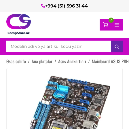
+994 (51) 596 31 44
2
Əsas səhifə
/
Ana platalar
/
Asus Anakartları
/
Mainboard ASUS P8H6