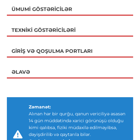
ÜMUMI GÖSTƏRICILƏR
TEXNIKI GÖSTƏRICILƏRI
GIRIŞ VƏ QOŞULMA PORTLARI
ƏLAVƏ
Zəmanət:
Alınan hər bir qurğu, qanun vericiliyə əsasən
14 gün müddətində xarici görünüşü olduğu
kimi qalıbsa, fiziki müdaxilə edilməyibsə,
dəyişdirilib və qaytarıla bilər.