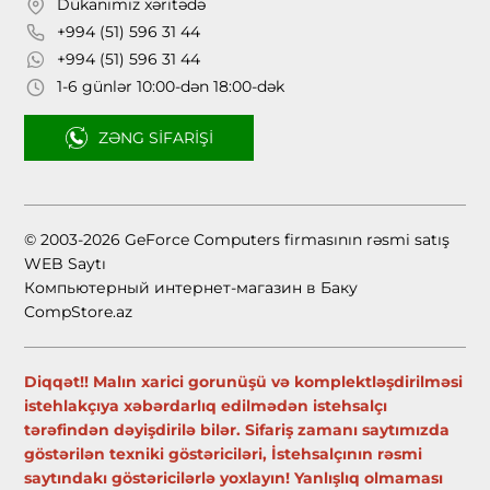
Dükanımız xəritədə
+994 (51) 596 31 44
+994 (51) 596 31 44
1-6 günlər 10:00-dən 18:00-dək
ZƏNG SIFARIŞI
© 2003-2026 GeForce Computers firmasının rəsmi satış
WEB Saytı
Компьютерный интернет-магазин в Баку
CompStore.az
Diqqət!! Malın xarici gorunüşü və komplektləşdirilməsi
istehlakçıya xəbərdarlıq edilmədən istehsalçı
tərəfindən dəyişdirilə bilər. Sifariş zamanı saytımızda
göstərilən texniki göstəriciləri, İstehsalçının rəsmi
saytındakı göstəricilərlə yoxlayın! Yanlışlıq olmaması