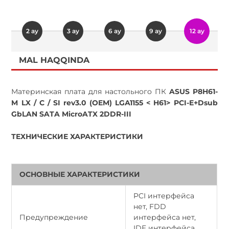
2 ay
3 ay
6 ay
9 ay
12 ay
MAL HAQQINDA
Материнская плата для настольного ПК
ASUS P8H61-
M LX / C / SI rev3.0 (OEM) LGA1155 < H61> PCI-E+Dsub
GbLAN SATA MicroATX 2DDR-III
ТЕХНИЧЕСКИЕ ХАРАКТЕРИСТИКИ
ОСНОВНЫЕ ХАРАКТЕРИСТИКИ
PCI интерфейса
нет, FDD
Предупреждение
интерфейса нет,
IDE интерфейса