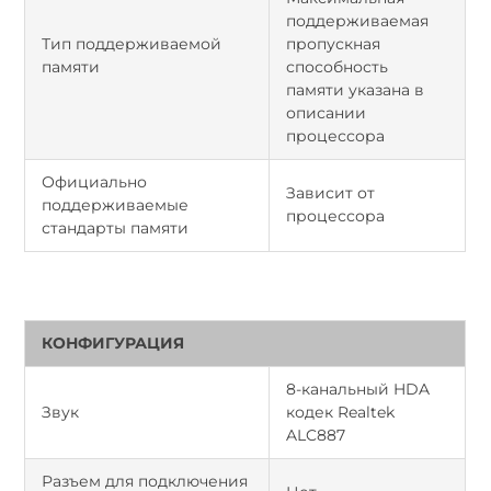
поддерживаемая
Тип поддерживаемой
пропускная
памяти
способность
памяти указана в
описании
процессора
Официально
Зависит от
поддерживаемые
процессора
стандарты памяти
КОНФИГУРАЦИЯ
8-канальный HDA
Звук
кодек Realtek
ALC887
Разъем для подключения