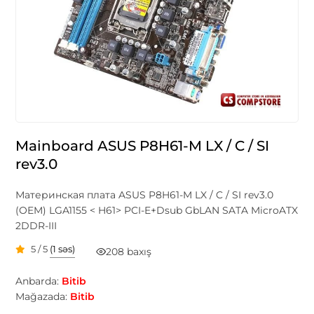
Mainboard ASUS P8H61-M LX / C / SI
rev3.0
Материнская плата ASUS P8H61-M LX / C / SI rev3.0
(OEM) LGA1155 < H61> PCI-E+Dsub GbLAN SATA MicroATX
2DDR-III
5 / 5
(1 səs)
208 baxış
Anbarda:
Bitib
Mağazada:
Bitib