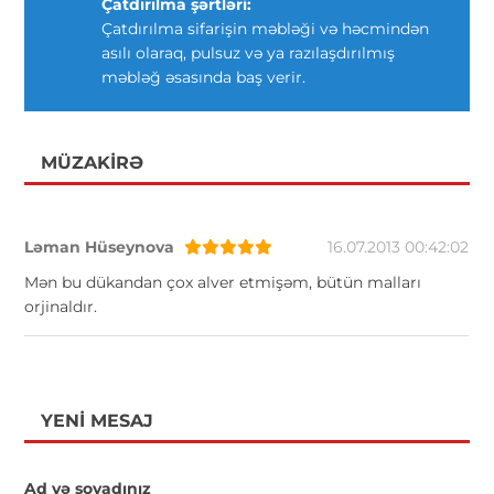
Çatdırılma şərtləri:
Çatdırılma sifarişin məbləği və həcmindən
asılı olaraq, pulsuz və ya razılaşdırılmış
məbləğ əsasında baş verir.
MÜZAKIRƏ
Ləman Hüseynova
16.07.2013 00:42:02
Mən bu dükandan çox alver etmişəm, bütün malları
orjinaldır.
YENI MESAJ
Ad və soyadınız