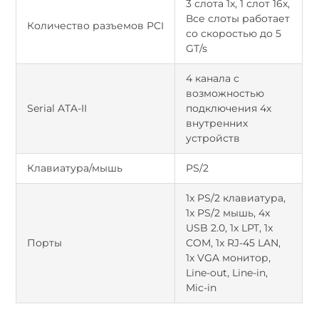
3 слота 1x, 1 слот 16x,
Все слоты работает
Количество разъемов PCI
со скоростью до 5
GT/s
4 канала с
возможностью
Serial ATA-II
подключения 4х
внутренних
устройств
Клавиатура/мышь
PS/2
1x PS/2 клавиатура,
1x PS/2 мышь, 4x
USB 2.0, 1x LPT, 1x
Порты
COM, 1x RJ-45 LAN,
1x VGA монитор,
Line-out, Line-in,
Mic-in