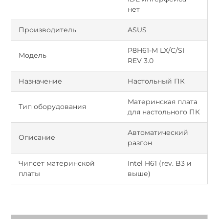
нет
Производитель
ASUS
P8H61-M LX/C/SI
Модель
REV 3.0
Назначение
Настольный ПК
Материнская плата
Тип оборудования
для настольного ПК
Автоматический
Описание
разгон
Чипсет материнской
Intel H61 (rev. B3 и
платы
выше)