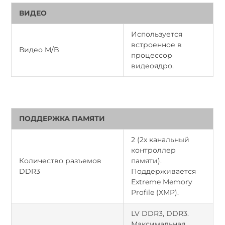
ВИДЕО
Используется
встроенное в
Видео M/B
процессор
видеоядро.
ПОДДЕРЖКА ПАМЯТИ
2 (2х канальный
контроллер
Количество разъемов
памяти).
DDR3
Поддерживается
Extreme Memory
Profile (XMP).
LV DDR3, DDR3.
Максимальная