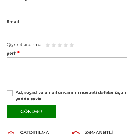
Email
Qiymətləndirmə
*
Şərh
Ad, soyad və email ünvanımı növbəti dəfələr üçün
yadda saxla
GÖNDƏR
ÇATDIRILMA
ZƏMANƏTLI