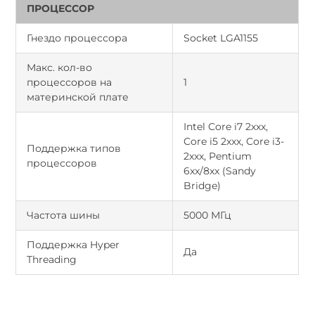
ПРОЦЕССОР
Гнездо процессора
Socket LGA1155
Макс. кол-во
процессоров на
1
материнской плате
Intel Core i7 2хxx,
Core i5 2хxx, Core i3-
Поддержка типов
2хxx, Pentium
процессоров
6xx/8xx (Sandy
Bridge)
Частота шины
5000 МГц
Поддержка Hyper
Да
Threading