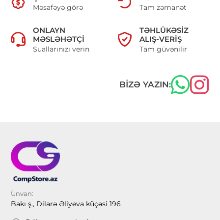
Məsafəyə görə
Tam zəmanət
ONLAYN
TƏHLÜKƏSIZ
MƏSLƏHƏTÇI
ALIŞ-VERIŞ
Suallarınızı verin
Tam güvənilir
BIZƏ YAZIN:
Ünvan:
Bakı ş., Dilarə Əliyeva küçəsi 196