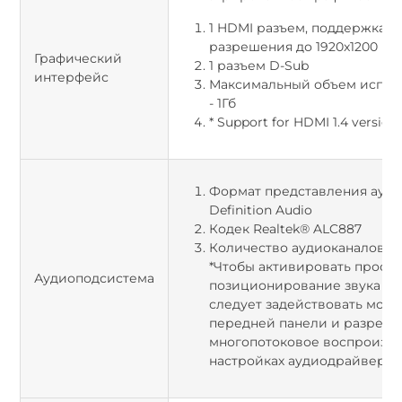
1 HDMI разъем, поддержка 
разрешения до 1920x1200
Графический
1 разъем D-Sub
интерфейс
Максимальный объем испол
- 1Гб
* Support for HDMI 1.4 version.
Формат представления ауди
Definition Audio
Кодек Realtek® ALC887
Количество аудиоканалов 2/4/
*Чтобы активировать прост
Аудиоподсистема
позиционирование звука по с
следует задействовать моду
передней панели и разреш
многопотоковое воспроизве
настройках аудиодрайвера.