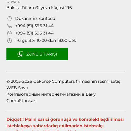
Ünvan:
Bakı ş., Dilarə Əliyeva küçəsi 196
Dükanımız xəritədə
+994 (51) 596 31 44
+994 (51) 596 31 44
1-6 günlər 10:00-dən 18:00-dək
ZƏNG SIFARIŞI
© 2003-2026 GeForce Computers firmasının rəsmi satış
WEB Saytı
Компьютерный интернет-магазин в Баку
CompStore.az
Diqqət!! Malın xarici gorunüşü və komplektləşdirilməsi
istehlakçıya xəbərdarlıq edilmədən istehsalçı