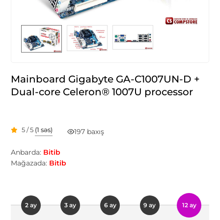
Mainboard Gigabyte GA-C1007UN-D +
Dual-core Celeron® 1007U processor
5 / 5
(1 səs)
197 baxış
Anbarda:
Bitib
Mağazada:
Bitib
2 ay
3 ay
6 ay
9 ay
12 ay