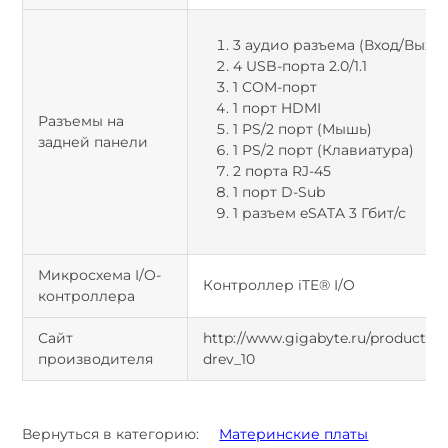
3 аудио разъема (Вход/Вых
4 USB-порта 2.0/1.1
1 COM-порт
1 порт HDMI
Разъемы на
1 PS/2 порт (Мышь)
задней панели
1 PS/2 порт (Клавиатура)
2 порта RJ-45
1 порт D-Sub
1 разъем eSATA 3 Гбит/с
Микросхема I/O-
Контроллер iTE® I/O
контроллера
Сайт
http://www.gigabyte.ru/products/
производителя
drev_10
Вернуться в категорию:
Материнские платы