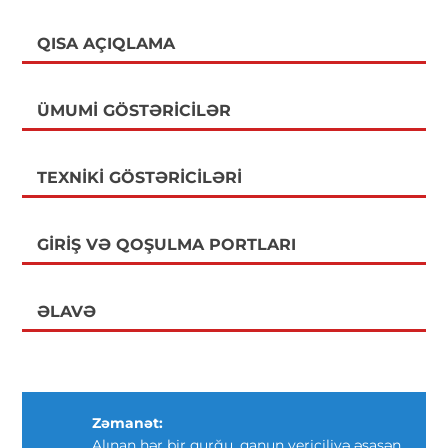
QISA AÇIQLAMA
ÜMUMI GÖSTƏRICILƏR
TEXNIKI GÖSTƏRICILƏRI
GIRIŞ VƏ QOŞULMA PORTLARI
ƏLAVƏ
Zəmanət:
Alınan hər bir qurğu, qanun vericiliyə əsasən