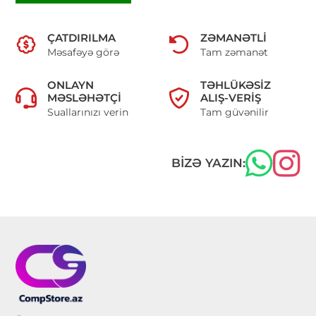
ÇATDIRILMA
ZƏMANƏTLI
Məsafəyə görə
Tam zəmanət
ONLAYN
TƏHLÜKƏSIZ
MƏSLƏHƏTÇI
ALIŞ-VERIŞ
Suallarınızı verin
Tam güvənilir
BIZƏ YAZIN: