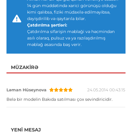
14 gün müddətində xarici görünüşü olduğu
kimi qalıbsa, fiziki müdaxilə edilməyibsə,
dəyişdirilib və qaytarıla bilər.
Çatdırılma şərtləri:
Çatdırılma sifarişin məbləği və həcmindən
asılı olaraq, pulsuz və ya razılaşdırılmış
məbləğ əsasında baş verir.
MÜZAKIRƏ
Ləman Hüseynova
24.05.2014 00:43:15
Belə bir modelin Bakıda satılması çox sevindiricidir.
YENI MESAJ