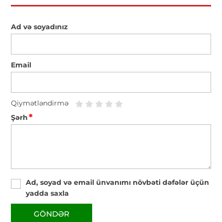
Ad və soyadınız
Email
Qiymətləndirmə
*
Şərh
Ad, soyad və email ünvanımı növbəti dəfələr üçün
yadda saxla
GÖNDƏR