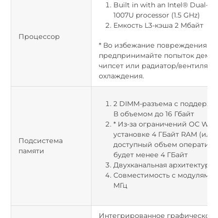
Built in with an Intel® Dual-c
1007U processor (1.5 GHz)
Емкость L3-кэша 2 Мбайт
Процессор
* Во избежание повреждения к
предпринимайте попыток демон
чипсет или радиатор/вентилято
охлаждения.
2 DIMM-разъема с поддержк
В объемом до 16 Гбайт
* Из-за ограничений ОС Wind
установке 4 ГБайт RAM (или
Подсистема
доступный объем оперативн
памяти
будет менее 4 ГБайт
Двухканальная архитектура 
Совместимость с модулями О
МГц
Интегрированное графическое 