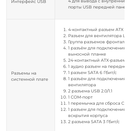
4 для вывода с внутренних 
Интерфейс USB
порты USB передней панели
4-контактный разъем ATX 12 
Разъем для вентилятора ЦП
Группа разъемов фронтальн
1 разъём для подключения L
выносной планке
24-контактный ATX-разъем
1 аудио разъем на передней
1 разъем SATA 6 Гбит/с
Разъемы на
1 разъём для подключения с
системной плате
вентилятора
2 разъема USB 2.0/1.1
1 COM-порт
1 перемычка для сброса CM
1 разъем для подключения д
вскрытия корпуса
2 разъема SATA 3 Гбит/с