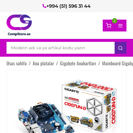
+994 (51) 596 31 44
2
Əsas səhifə
/
Ana platalar
/
Gigabyte Anakartları
/
Mainboard Gigab