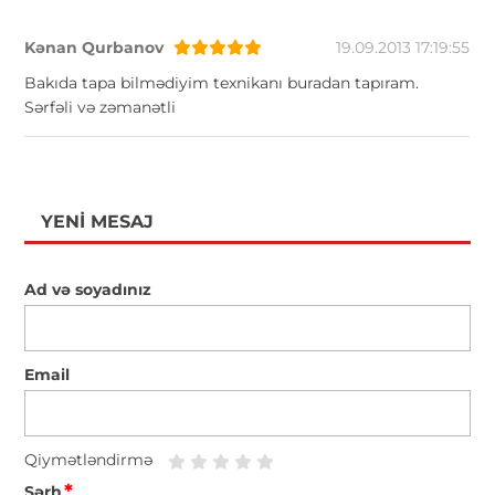
Kənan Qurbanov
19.09.2013 17:19:55
Bakıda tapa bilmədiyim texnikanı buradan tapıram.
Sərfəli və zəmanətli
YENI MESAJ
Ad və soyadınız
Email
Qiymətləndirmə
*
Şərh