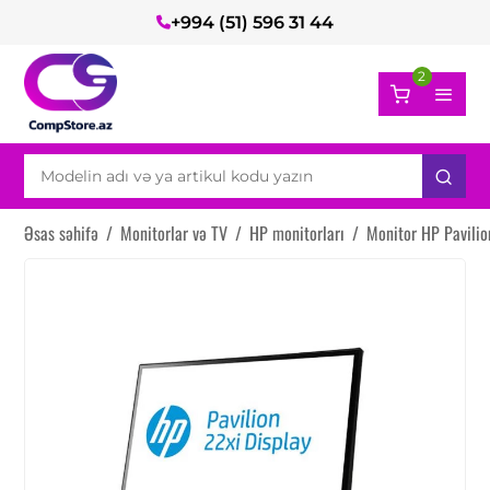
+994 (51) 596 31 44
2
Əsas səhifə
/
Monitorlar və TV
/
HP monitorları
/
Monitor HP Pavili