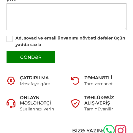
Ad, soyad və email ünvanımı növbəti dəfələr üçün
yadda saxla
GÖNDƏR
ÇATDIRILMA
ZƏMANƏTLI
Məsafəyə görə
Tam zəmanət
ONLAYN
TƏHLÜKƏSIZ
MƏSLƏHƏTÇI
ALIŞ-VERIŞ
Suallarınızı verin
Tam güvənilir
BIZƏ YAZIN: