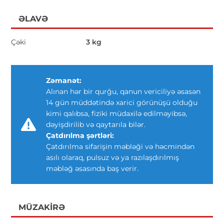
ƏLAVƏ
Çəki
3 kg
Zəmanət:
Alınan hər bir qurğu, qanun vericiliyə əsasən
14 gün müddətində xarici görünüşü olduğu
kimi qalıbsa, fiziki müdaxilə edilməyibsə,
dəyişdirilib və qaytarıla bilər.
Çatdırılma şərtləri:
Çatdırılma sifarişin məbləği və həcmindən
asılı olaraq, pulsuz və ya razılaşdırılmış
məbləğ əsasında baş verir.
MÜZAKIRƏ