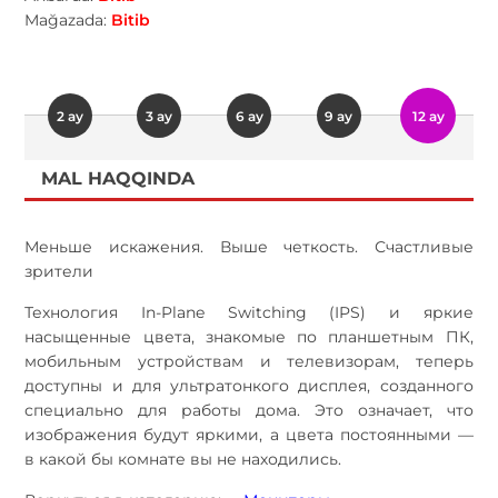
Mağazada:
Bitib
2 ay
3 ay
6 ay
9 ay
12 ay
MAL HAQQINDA
Меньше искажения. Выше четкость. Счастливые
зрители
Технология In-Plane Switching (IPS) и яркие
насыщенные цвета, знакомые по планшетным ПК,
мобильным устройствам и телевизорам, теперь
доступны и для ультратонкого дисплея, созданного
специально для работы дома. Это означает, что
изображения будут яркими, а цвета постоянными —
в какой бы комнате вы не находились.