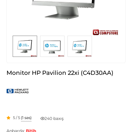
Monitor HP Pavilion 22xi (C4D30AA)
5 / 5
(1 səs)
240 baxış
Anbarda:
Bitib