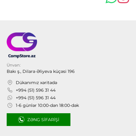
Ünvan:
Bakı ş., Dilarə Əliyeva küçəsi 196
Dükanımız xəritədə
+994 (51) 596 31 44
+994 (51) 596 31 44
1-6 günlər 10:00-dən 18:00-dək
ZƏNG SIFARIŞI