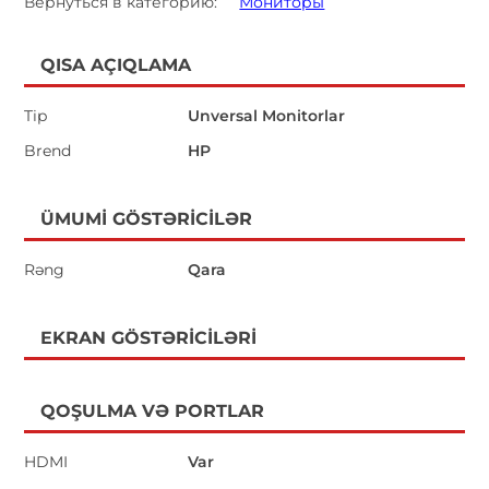
Вернуться в категорию:
Мониторы
QISA AÇIQLAMA
Tip
Unversal Monitorlar
Brend
HP
ÜMUMI GÖSTƏRICILƏR
Rəng
Qara
EKRAN GÖSTƏRICILƏRI
QOŞULMA VƏ PORTLAR
HDMI
Var