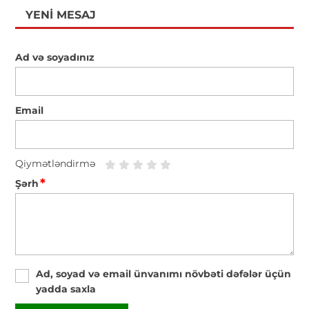
YENI MESAJ
Ad və soyadınız
Email
Qiymətləndirmə
*
Şərh
Ad, soyad və email ünvanımı növbəti dəfələr üçün
yadda saxla