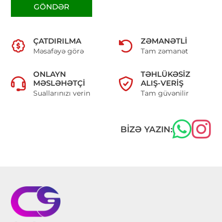
GÖNDƏR
ÇATDIRILMA
ZƏMANƏTLI
Məsafəyə görə
Tam zəmanət
ONLAYN
TƏHLÜKƏSIZ
MƏSLƏHƏTÇI
ALIŞ-VERIŞ
Suallarınızı verin
Tam güvənilir
BIZƏ YAZIN: