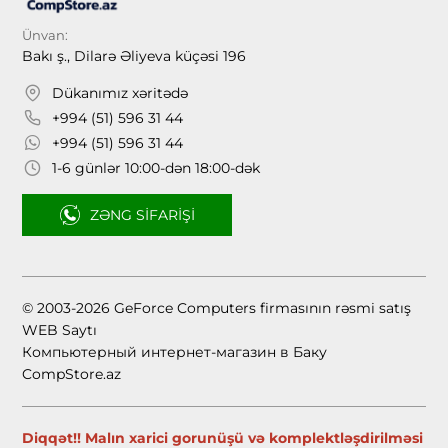
Ünvan:
Bakı ş., Dilarə Əliyeva küçəsi 196
Dükanımız xəritədə
+994 (51) 596 31 44
+994 (51) 596 31 44
1-6 günlər 10:00-dən 18:00-dək
ZƏNG SIFARIŞI
© 2003-2026 GeForce Computers firmasının rəsmi satış
WEB Saytı
Компьютерный интернет-магазин в Баку
CompStore.az
Diqqət!! Malın xarici gorunüşü və komplektləşdirilməsi