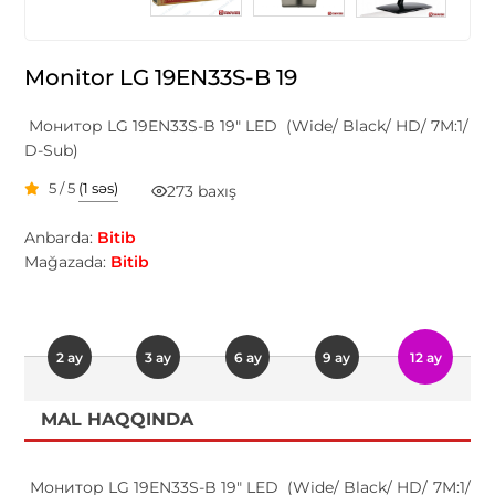
Monitor LG 19EN33S-B 19
Монитор LG 19EN33S-B 19" LED (Wide/ Black/ HD/ 7M:1/
D-Sub)
5 / 5
(1 səs)
273 baxış
Anbarda:
Bitib
Mağazada:
Bitib
2 ay
3 ay
6 ay
9 ay
12 ay
MAL HAQQINDA
Монитор LG 19EN33S-B 19" LED (Wide/ Black/ HD/ 7M:1/