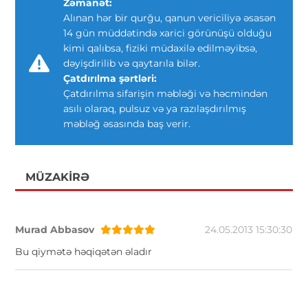
Zəmanət:
Alınan hər bir qurğu, qanun vericiliyə əsasən
14 gün müddətində xarici görünüşü olduğu
kimi qalıbsa, fiziki müdaxilə edilməyibsə,
dəyişdirilib və qaytarıla bilər.
Çatdırılma şərtləri:
Çatdırılma sifarişin məbləği və həcmindən
asılı olaraq, pulsuz və ya razılaşdırılmış
məbləğ əsasında baş verir.
MÜZAKIRƏ
Murad Abbasov
24.05.2013 15:30:30
Bu qiymətə həqiqətən əladır