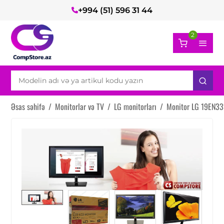
+994 (51) 596 31 44
2
Əsas səhifə
/
Monitorlar və TV
/
LG monitorları
/
Monitor LG 19EN33