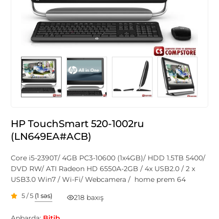
HP TouchSmart 520-1002ru
(LN649EA#ACB)
Core i5-2390T/ 4GB PC3-10600 (1x4GB)/ HDD 1.5TB 5400/
DVD RW/ ATI Radeon HD 6550A-2GB / 4x USB2.0 / 2 x
USB3.0 Win7 / Wi-Fi/ Webcamera / home prem 64
5 / 5
(1 səs)
218 baxış
Anbarda:
Bitib