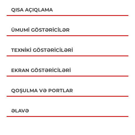
QISA AÇIQLAMA
ÜMUMI GÖSTƏRICILƏR
TEXNIKI GÖSTƏRICILƏRI
EKRAN GÖSTƏRICILƏRI
QOŞULMA VƏ PORTLAR
ƏLAVƏ