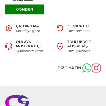
GÖNDƏR
ÇATDIRILMA
ZƏMANƏTLI
Məsafəyə görə
Tam zəmanət
ONLAYN
TƏHLÜKƏSIZ
MƏSLƏHƏTÇI
ALIŞ-VERIŞ
Suallarınızı verin
Tam güvənilir
BIZƏ YAZIN: