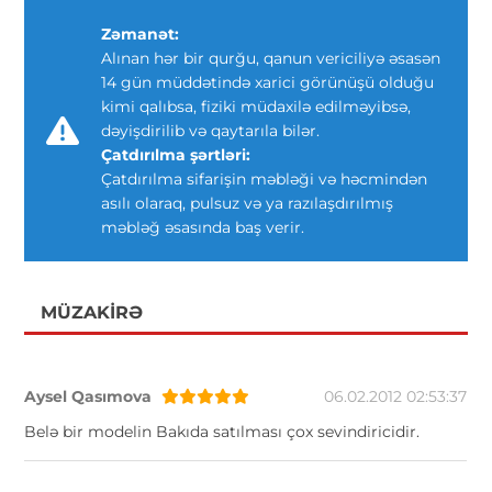
Zəmanət:
Alınan hər bir qurğu, qanun vericiliyə əsasən
14 gün müddətində xarici görünüşü olduğu
kimi qalıbsa, fiziki müdaxilə edilməyibsə,
dəyişdirilib və qaytarıla bilər.
Çatdırılma şərtləri:
Çatdırılma sifarişin məbləği və həcmindən
asılı olaraq, pulsuz və ya razılaşdırılmış
məbləğ əsasında baş verir.
MÜZAKIRƏ
Aysel Qasımova
06.02.2012 02:53:37
Belə bir modelin Bakıda satılması çox sevindiricidir.