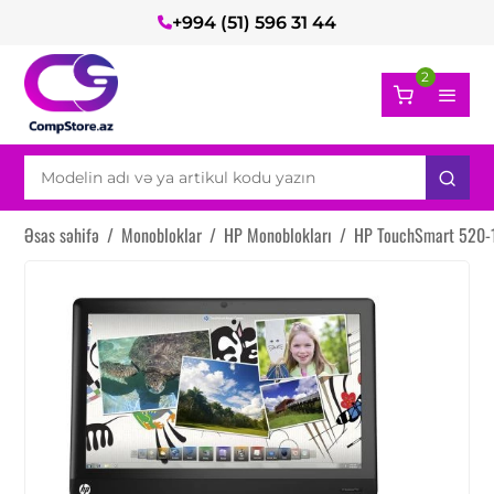
+994 (51) 596 31 44
2
Əsas səhifə
/
Monobloklar
/
HP Monoblokları
/
HP TouchSmart 520-