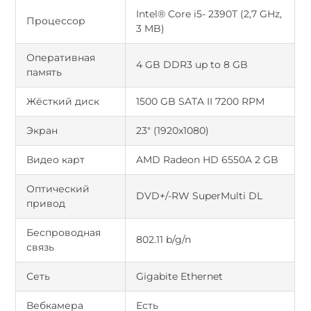
Intel® Core i5- 2390T (2,7 GHz,
Процессор
3 MB)
Оперативная
4 GB DDR3 up to 8 GB
память
Жёсткий диск
1500 GB SATA II 7200 RPM
Экран
23" (1920x1080)
Видео карт
AMD Radeon HD 6550A 2 GB
Оптический
DVD+/-RW SuperMulti DL
привод
Беспроводная
802.11 b/g/n
связь
Сеть
Gigabite Ethernet
Вебкамера
Есть