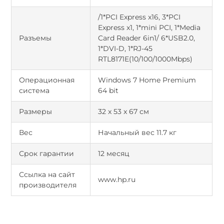
/1*PCI Express x16, 3*PCI
Express x1, 1*mini PCI, 1*Media
Разъемы
Card Reader 6in1/ 6*USB2.0,
1*DVI-D, 1*RJ-45
RTL8171E(10/100/1000Mbps)
Операционная
Windows 7 Home Premium
система
64 bit
Размеры
32 x 53 x 67 см
Вес
Начальный вес 11.7 кг
Срок гарантии
12 месяц
Ссылка на сайт
www.hp.ru
производителя