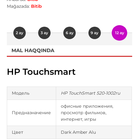
Mağazada:
Bitib
2 ay
3 ay
6 ay
9 ay
12 ay
MAL HAQQINDA
HP Touchsmart
Модель
HP TouchSmart 520-1002ru
офисные приложения,
Предназначение
просмотр фильмов,
интернет, игры
Цвет
Dark Amber Alu