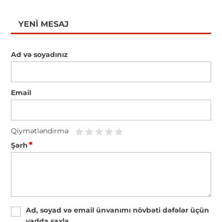
YENI MESAJ
Ad və soyadınız
Email
Qiymətləndirmə
*
Şərh
Ad, soyad və email ünvanımı növbəti dəfələr üçün
yadda saxla