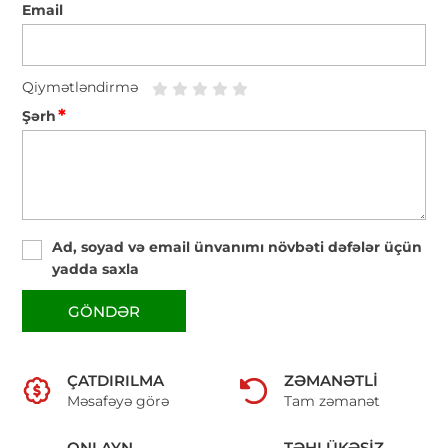
Email
Qiymətləndirmə
*
Şərh
Ad, soyad və email ünvanımı növbəti dəfələr üçün
yadda saxla
GÖNDƏR
ÇATDIRILMA
ZƏMANƏTLI
Məsafəyə görə
Tam zəmanət
ONLAYN
TƏHLÜKƏSIZ