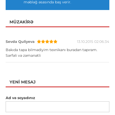
məbləğ əsasında baş verir.
MÜZAKIRƏ
Sevda Quliyeva
13.10.2015 02:06:34
Bakıda tapa bilmədiyim texnikanı buradan tapıram.
Sərfəli və zəmanətli
YENI MESAJ
Ad və soyadınız