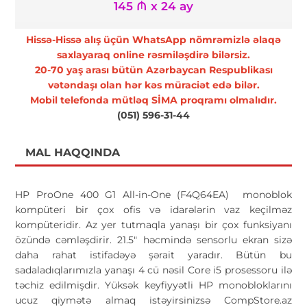
145 ₼ x 24 ay
Hissə-Hissə alış üçün WhatsApp nömrəmizlə əlaqə
saxlayaraq online rəsmiləşdirə bilərsiz.
20-70 yaş arası bütün Azərbaycan Respublikası
vətəndaşı olan hər kəs müraciət edə bilər.
Mobil telefonda mütləq SİMA proqramı olmalıdır.
(051) 596-31-44
MAL HAQQINDA
HP ProOne 400 G1 All-in-One (F4Q64EA) monoblok
kompüteri bir çox ofis və idarələrin vaz keçilməz
kompüteridir. Az yer tutmaqla yanaşı bir çox funksiyanı
özündə cəmləşdirir. 21.5" həcmində sensorlu ekran sizə
daha rahat istifadəyə şərait yaradır. Bütün bu
sadaladıqlarımızla yanaşı 4 cü nəsil Core i5 prosessoru ilə
təchiz edilmişdir. Yüksək keyfiyyətli HP monobloklarını
ucuz qiymətə almaq istəyirsinizsə CompStore.az