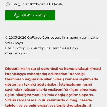
1-6 günlər 10:00-dən 18:00-dək
ZƏNG SIFARIŞI
© 2003-2026 GeForce Computers firmasının rəsmi satış
WEB Saytı
Компьютерный интернет-магазин в Баку
CompStore.az
Diqqət!! Malın xarici gorunüşü və komplektləşdirilməsi
istehlakçıya xəbərdarlıq edilmədən istehsalçı
tərəfindən dəyişdirilə bilər. Sifariş zamanı saytımızda
göstərilən texniki göstəriciləri, İstehsalçının rəsmi
saytındakı göstəricilərlə yoxlayın! Yanlışlıq olmaması
üçün, sifariş zamanı bizimlə dəqiqləşdirmə aparın.
Sifariş zamanı malın dükanımızda olmağı barədə
telefon və ya online-chat vasitəsilə dəqiqləşdirin!