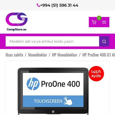
+994 (51) 596 31 44
2
Əsas səhifə
/
Monobloklar
/
HP Monoblokları
/
HP ProOne 400 G1 Al
145₼
ayda