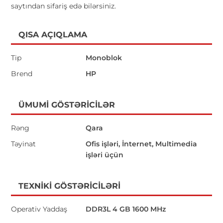
saytından sifariş edə bilərsiniz.
QISA AÇIQLAMA
Tip
Monoblok
Brend
HP
ÜMUMI GÖSTƏRICILƏR
Rəng
Qara
Təyinat
Ofis işləri, İnternet, Multimedia
işləri üçün
TEXNIKI GÖSTƏRICILƏRI
Operativ Yaddaş
DDR3L 4 GB 1600 MHz