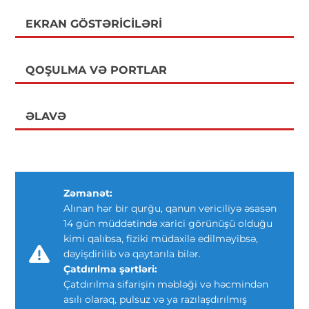
EKRAN GÖSTƏRICILƏRI
QOŞULMA VƏ PORTLAR
ƏLAVƏ
Zəmanət:
Alınan hər bir qurğu, qanun vericiliyə əsasən
14 gün müddətində xarici görünüşü olduğu
kimi qalıbsa, fiziki müdaxilə edilməyibsə,
dəyişdirilib və qaytarıla bilər.
Çatdırılma şərtləri:
Çatdırılma sifarişin məbləği və həcmindən
asılı olaraq, pulsuz və ya razılaşdırılmış