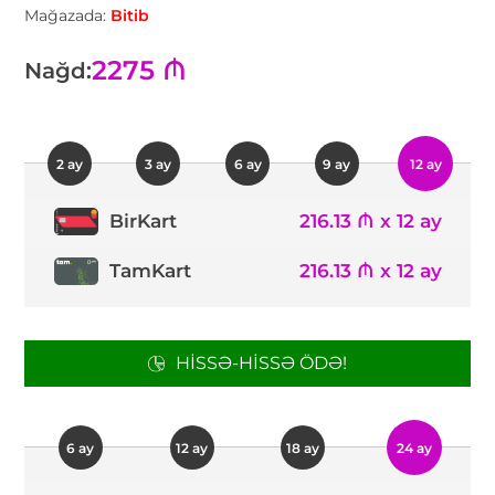
Mağazada:
Bitib
2275 ₼
Nağd:
2 ay
3 ay
6 ay
9 ay
12 ay
216.13 ₼ x 12 ay
BirKart
TamKart
216.13 ₼ x 12 ay
HISSƏ-HISSƏ ÖDƏ!
6 ay
12 ay
18 ay
24 ay