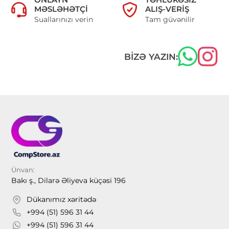
MƏSLƏHƏTÇI
ALIŞ-VERIŞ
Suallarınızı verin
Tam güvənilir
BIZƏ YAZIN:
Ünvan:
Bakı ş., Dilarə Əliyeva küçəsi 196
Dükanımız xəritədə
+994 (51) 596 31 44
+994 (51) 596 31 44