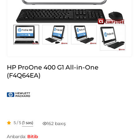
HP ProOne 400 G1 All-in-One
(F4Q64EA)
5 / 5
(1 səs)
162 baxış
Anbarda:
Bitib