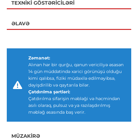
TEXNIKI GÖSTƏRICILƏRI
ƏLAVƏ
Zəmanət:
Alınan hər bir qurğu, qanun vericiliyə əsasən
14 gün müddətində xarici görünüşü olduğu
kimi qalıbsa, fiziki müdaxilə edilməyibsə,
dəyişdirilib və qaytarıla bilər.
Çatdırılma şərtləri:
Çatdırılma sifarişin məbləği və həcmindən
asılı olaraq, pulsuz və ya razılaşdırılmış
məbləğ əsasında baş verir.
MÜZAKIRƏ