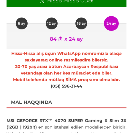
HISSƏ-HISSƏ ÖDƏ!
6 ay
12 ay
18 ay
24 ay
84 ₼ x 24 ay
Hissə-Hissə alış üçün WhatsApp nömrəmizlə əlaqə
saxlayaraq online rəsmiləşdirə bilərsiz.
20-70 yaş arası bütün Azərbaycan Respublikası
vətəndaşı olan hər kəs müraciət edə bilər.
Mobil telefonda mütləq SİMA proqramı olmalıdır.
(051) 596-31-44
MAL HAQQINDA
MSI GEFORCE RTX™ 4070 SUPER Gaming X Slim 3X
(12GB | 192bit)
ən son istehsal edilən modellərdən biridir.