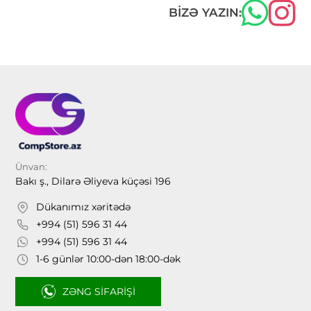
BIZƏ YAZIN:
Ünvan:
Bakı ş., Dilarə Əliyeva küçəsi 196
Dükanımız xəritədə
+994 (51) 596 31 44
+994 (51) 596 31 44
1-6 günlər 10:00-dən 18:00-dək
ZƏNG SIFARIŞI