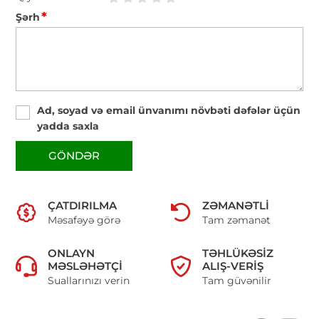
*
Şərh
Ad, soyad və email ünvanımı növbəti dəfələr üçün
yadda saxla
GÖNDƏR
ÇATDIRILMA
ZƏMANƏTLI
Məsafəyə görə
Tam zəmanət
ONLAYN
TƏHLÜKƏSIZ
MƏSLƏHƏTÇI
ALIŞ-VERIŞ
Suallarınızı verin
Tam güvənilir