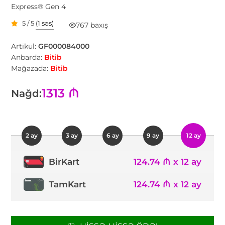
Express® Gen 4
5 / 5
(1 səs)
767 baxış
Artikul:
GF000084000
Anbarda:
Bitib
Mağazada:
Bitib
1313 ₼
Nağd:
2 ay
3 ay
6 ay
9 ay
12 ay
124.74 ₼ x 12 ay
BirKart
TamKart
124.74 ₼ x 12 ay