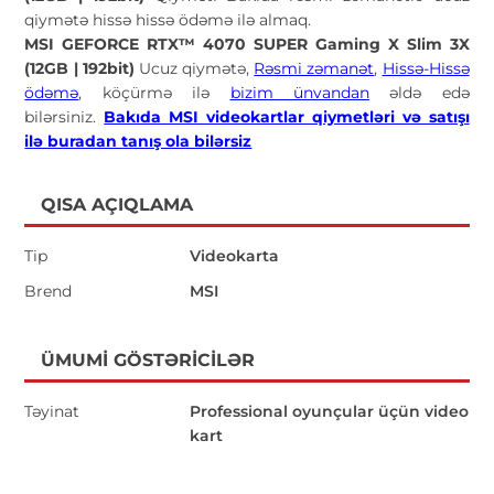
qiymətə hissə hissə ödəmə ilə almaq.
MSI GEFORCE RTX™ 4070 SUPER Gaming X Slim 3X
(12GB | 192bit)
Ucuz qiymətə,
Rəsmi zəmanət
,
Hissə-Hissə
ödəmə
, köçürmə ilə
bizim ünvandan
əldə edə
bilərsiniz.
Bakıda MSI videokartlar qiymetləri və satışı
ilə buradan tanış ola bilərsiz
QISA AÇIQLAMA
Tip
Videokarta
Brend
MSI
ÜMUMI GÖSTƏRICILƏR
Təyinat
Professional oyunçular üçün video
kart