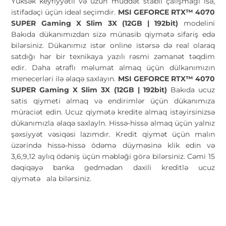
Yüksək keyfiyyətli və uzun müddət stabil çalışmağı isə,
istifadəçi üçün ideal seçimdir.
MSI GEFORCE RTX™ 4070
SUPER Gaming X Slim 3X (12GB | 192bit)
modelini
Bakıda dükanımızdan sizə münasib qiymətə sifariş edə
bilərsiniz. Dükanımız istər online istərsə də real olaraq
satdığı hər bir texnikaya yazılı rəsmi zəmanət təqdim
edir. Daha ətraflı məlumat almaq üçün dülkanımızın
menecerləri ilə əlaqə saxlayın.
MSI GEFORCE RTX™ 4070
SUPER Gaming X Slim 3X (12GB | 192bit)
Bakıda ucuz
satis qiymeti almaq və endirimlər üçün dükanımıza
müraciət edin. Ucuz qiymətə kredite almaq istəyirsinizsə
dükanımızla əlaqə saxlayln. Hissə-hissə almaq üçün yalnız
şəxsiyyət vəsiqəsi lazımdır. Kredit qiymət üçün malın
üzərində hissə-hissə ödəmə düyməsinə klik edin və
3,6,9,12 aylıq ödəniş üçün məbləği görə bilərsiniz. Cəmi 15
dəqiqəyə banka gedmədən daxili kreditlə ucuz
qiymətə
ala bilərsiniz.