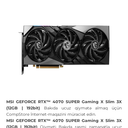
MSI GEFORCE RTX™ 4070 SUPER Gaming X Slim 3X
(12GB | 192bit)
Bakıda ucuz qiymətə almaq üçün
CompStore İnternet-maqazini müraciət edin.
MSI GEFORCE RTX™ 4070 SUPER Gaming X Slim 3X
(12GB | 192bit)
Qiymeti Bakıda rəsmi zəmanətlə ucuz