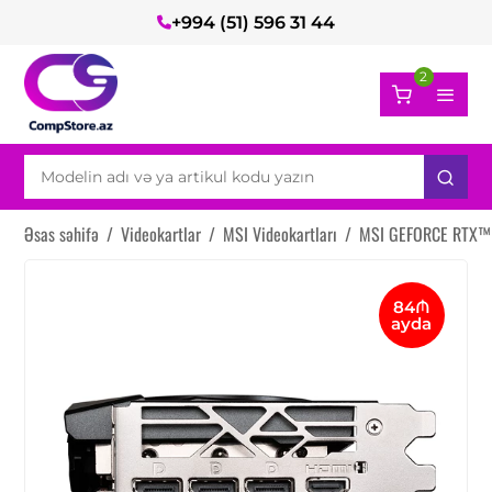
+994 (51) 596 31 44
2
Əsas səhifə
/
Videokartlar
/
MSI Videokartları
/
MSI GEFORCE RTX™ 
84₼
ayda