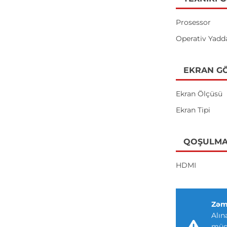
Prosessor
Operativ Yadd
EKRAN GÖ
Ekran Ölçüsü
Ekran Tipi
QOŞULMA
HDMI
Zəm
Alın
müdd