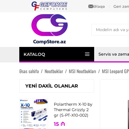
Əlaqə
Geri zə
KATALOQ
Servis və zəm
Əsas səhifə
/
Noutbuklar
/
MSI Noutbukları
/
MSI Leopard G
YENI DAXIL OLANLAR
Polartherm X-10 by
Thermal Grizzly 2
gr (S-PT-X10-002)
15
₼