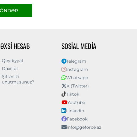
ÖNDƏR
ŞƏXSI HESAB
SOSIAL MEDIA
Qeydiyyat
Telegram
Daxil ol
Instagram
Şifrənizi
Whatsapp
unutmusunuz?
X (Twitter)
Tiktok
Youtube
Linkedin
Facebook
info@geforce.az