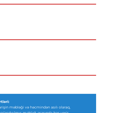
tləri:
arişin məbləği və həcmindən asılı olaraq,
azılaşdırılmış məbləğ əsasında baş verir.