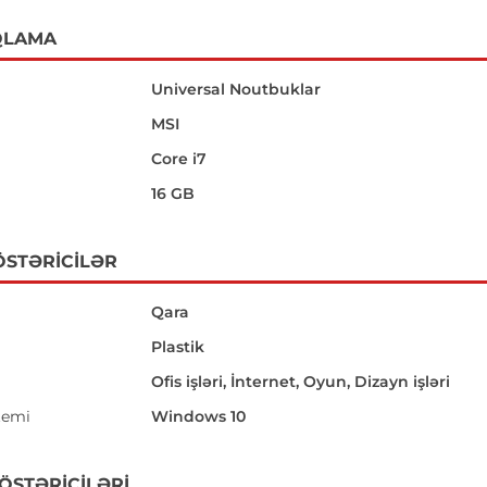
QLAMA
Universal Noutbuklar
MSI
Core i7
16 GB
ÖSTƏRICILƏR
Qara
Plastik
Ofis işləri, İnternet, Oyun, Dizayn işləri
temi
Windows 10
GÖSTƏRICILƏRI