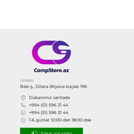
Ünvan:
Bakı ş., Dilarə Əliyeva küçəsi 196
Dükanımız xəritədə
+994 (51) 596 31 44
+994 (51) 596 31 44
1-6 günlər 10:00-dən 18:00-dək