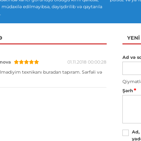
ki müdaxilə edilməyibsə, dəyişdirilib və qaytarıla
.
Ə
YENI
Ad və s
nova
01.11.2018 00:00:28
lmədiyim texnikanı buradan tapıram. Sərfəli və
Qiymətl
*
Şərh
Ad,
yad