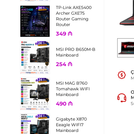
TP-Link AXE5400
Archer GXE75
Router Gaming
Router
349
₼
MSI PRO B650M-B
Mainboard
254
₼
Ç
M
MSI MAG B760
Tomahawk WIFI
Mainboard
M
490
₼
S
Gigabyte X870
Eeagle WIFI7
Mainboard