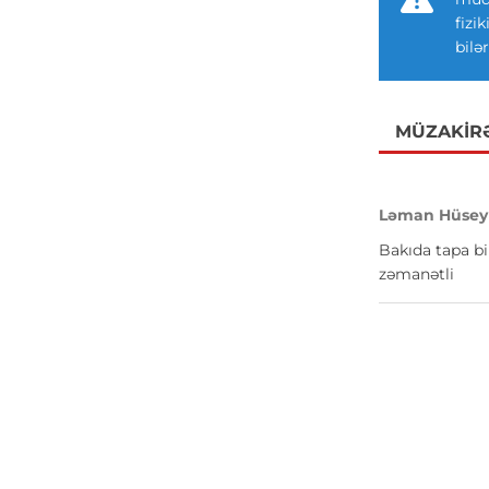
fizi
bilər
MÜZAKIR
Ləman Hüsey
Bakıda tapa bi
zəmanətli