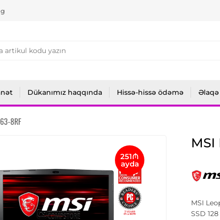
ng
anət
Dükanımız haqqında
Hissə-hissə ödəmə
Əlaqə
P63-8RF
MSI
251₼
ayda
MSI Leo
SSD 128