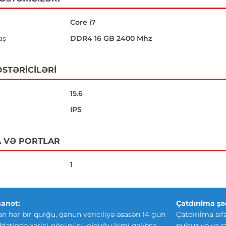
Core i7
aş
DDR4 16 GB 2400 Mhz
STƏRICILƏRI
15.6
IPS
 VƏ PORTLAR
1
anət:
Çatdırılma şər
an hər bir qurğu, qanun vericiliyə əsasən 14 gün
Çatdırılma sif
ətində xarici görünüşü olduğu kimi qalıbsa,
pulsuz və ya r