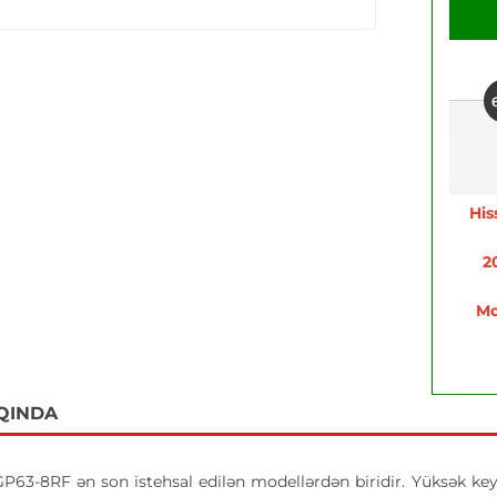
His
2
Mo
QINDA
63-8RF ən son istehsal edilən modellərdən biridir. Yüksək keyfi