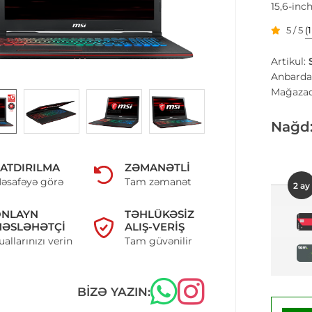
15,6-inc
5 / 5
(
Artikul:
Anbarda
Mağazad
Nağd
ATDIRILMA
ZƏMANƏTLI
əsafəyə görə
Tam zəmanət
2 ay
ONLAYN
TƏHLÜKƏSIZ
ƏSLƏHƏTÇI
ALIŞ-VERIŞ
uallarınızı verin
Tam güvənilir
BIZƏ YAZIN: