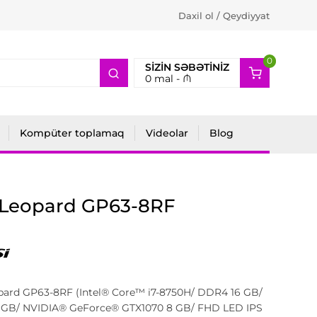
Daxil ol / Qeydiyyat
0
2
SIZIN SƏBƏTINIZ
0
mal -
₼
Kompüter toplamaq
Videolar
Blog
 Leopard GP63-8RF
pard GP63-8RF (Intel® Core™ i7-8750H/ DDR4 16 GB/
 GB/ NVIDIA® GeForce® GTX1070 8 GB/ FHD LED IPS