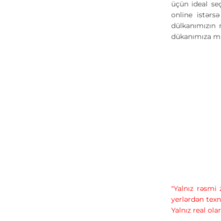
üçün ideal se
online istərs
dülkanımızın 
dükanımıza mü
"Yalnız rəsmi
yerlərdən texn
Yalnız real ola