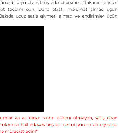
sib qiymətə sifariş edə bilərsiniz. Dükanımız istər
manət təqdim edir. Daha ətraflı məlumat almaq üçün
Bakıda ucuz satis qiymeti almaq və endirimlər üçün
forumlar və ya digər rəsmi dükanı olmayan, satış edən
lemlərinizi həll edəcək heç bir rəsmi qurum olmayacaq.
inə müraciət edin!"