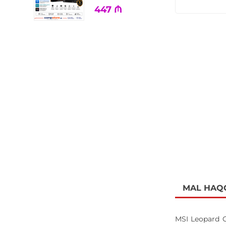
447
₼
MAL HAQ
MSI Leopard GP