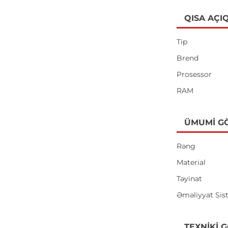
QISA AÇI
Tip
Brend
Prosessor
RAM
ÜMUMI G
Rəng
Material
Təyinat
Əməliyyat Sis
TEXNIKI 