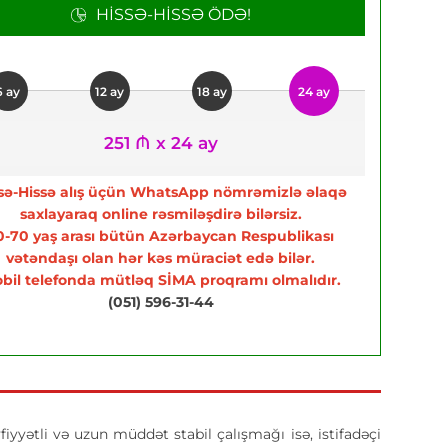
HISSƏ-HISSƏ ÖDƏ!
6 ay
12 ay
18 ay
24 ay
251 ₼ x 24 ay
sə-Hissə alış üçün WhatsApp nömrəmizlə əlaqə
saxlayaraq online rəsmiləşdirə bilərsiz.
0-70 yaş arası bütün Azərbaycan Respublikası
vətəndaşı olan hər kəs müraciət edə bilər.
bil telefonda mütləq SİMA proqramı olmalıdır.
(051) 596-31-44
yyətli və uzun müddət stabil çalışmağı isə, istifadəçi