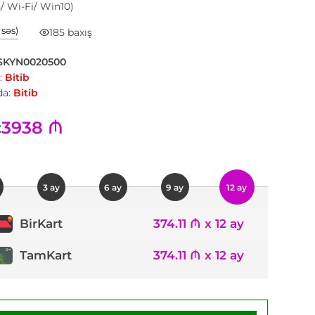
h/ Wi-Fi/ Win10)
1 səs)
185 baxış
SKYN0020500
:
Bitib
a:
Bitib
3938 ₼
:
3 ay
6 ay
9 ay
12 ay
374.11 ₼ x 12 ay
BirKart
TamKart
374.11 ₼ x 12 ay