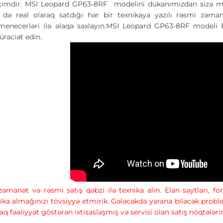
çimdir. MSI Leopard GP63-8RF modelini dükanımızdan sizə müna
ə də real olaraq satdığı hər bir texnikaya yazılı rəsmi zə
menecerləri ilə əlaqə saxlayın.MSI Leopard GP63-8RF modeli 
raciət edin.
 zəmanət və rəsmi satış qəbzi ilə texnika alın. Elan saytları, 
ika almağınızı tövsiyyə etmirik. Gələcəkdə yarana biləcək prob
raq fəaliyyət göstərən ixtisaslaşmış və servisi olan satış nöqtələr