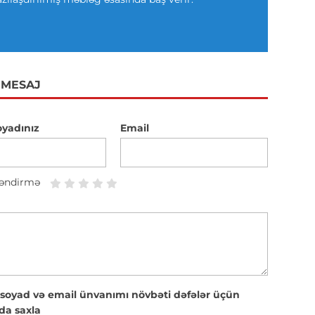
 MESAJ
oyadınız
Email
əndirmə
 soyad və email ünvanımı növbəti dəfələr üçün
da saxla