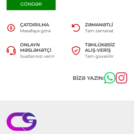
GÖNDƏR
ÇATDIRILMA
ZƏMANƏTLI
Məsafəyə görə
Tam zəmanət
ONLAYN
TƏHLÜKƏSIZ
MƏSLƏHƏTÇI
ALIŞ-VERIŞ
Suallarınızı verin
Tam güvənilir
BIZƏ YAZIN: