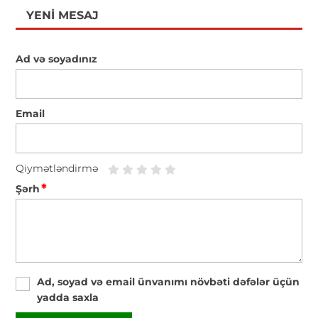
YENI MESAJ
Ad və soyadınız
Email
Qiymətləndirmə
*
Şərh
Ad, soyad və email ünvanımı növbəti dəfələr üçün
yadda saxla