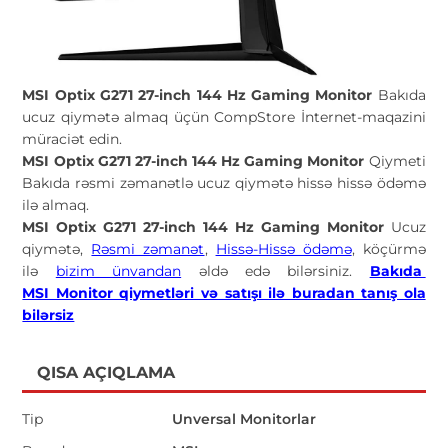
MSI Optix G271 27-inch 144 Hz Gaming Monitor
Bakıda
ucuz qiymətə almaq üçün CompStore İnternet-maqazini
müraciət edin.
MSI Optix G271 27-inch 144 Hz Gaming Monitor
Qiymeti
Bakıda rəsmi zəmanətlə ucuz qiymətə hissə hissə ödəmə
ilə almaq.
MSI Optix G271 27-inch 144 Hz Gaming Monitor
Ucuz
qiymətə,
Rəsmi zəmanət
,
Hissə-Hissə ödəmə
, köçürmə
ilə
bizim ünvandan
əldə edə bilərsiniz.
Bakıda
MSI Monitor qiymetləri və satışı ilə buradan tanış ola
bilərsiz
QISA AÇIQLAMA
Tip
Unversal Monitorlar