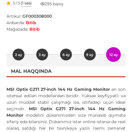
5 / 5
(1 səs)
295 baxış
Artikul:
GF000308000
Anbarda:
Bitib
Mağazada:
Bitib
2 ay
3 ay
6 ay
9 ay
12 ay
MAL HAQQINDA
MSI Optix G271 27-inch 144 Hz Gaming Monitor
ən son
istehsal edilən modellərdən biridir. Yüksək keyfiyyətli və
uzun müddət stabil çalışmağı isə, istifadəçi üçün ideal
seçimdir.
MSI Optix G271 27-inch 144 Hz Gaming
Monitor
modelini dükanımızdan sizə münasib qiymətə
sifariş edə bilərsiniz. Dükanımız istər online istərsə də real
olaraq satdığı hər bir texnikaya yazılı rəsmi zəmanət