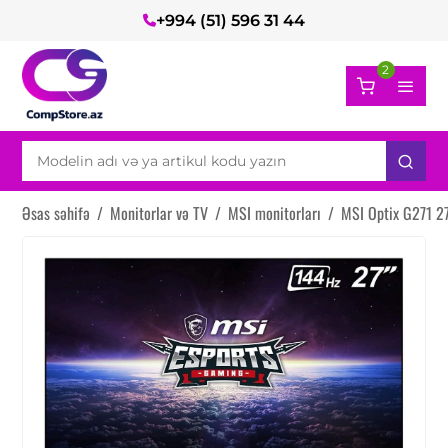
+994 (51) 596 31 44
2
Əsas səhifə
/
Monitorlar və TV
/
MSI monitorları
/
MSI Optix G271 2