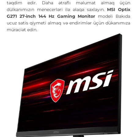
təqdim edir. Daha ətraflı məlumat almaq üçün
dülkanımızın menecerləri ilə əlaqə saxlayın.
MSI Optix
G271 27-inch 144 Hz Gaming Monitor
modeli Bakıda
ucuz satis qiymeti almaq və endirimlər üçün dükanımıza
müraciət edin.