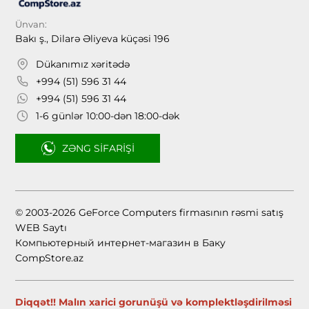
Ünvan:
Bakı ş., Dilarə Əliyeva küçəsi 196
Dükanımız xəritədə
+994 (51) 596 31 44
+994 (51) 596 31 44
1-6 günlər 10:00-dən 18:00-dək
ZƏNG SIFARIŞI
© 2003-2026 GeForce Computers firmasının rəsmi satış
WEB Saytı
Компьютерный интернет-магазин в Баку
CompStore.az
Diqqət!! Malın xarici gorunüşü və komplektləşdirilməsi