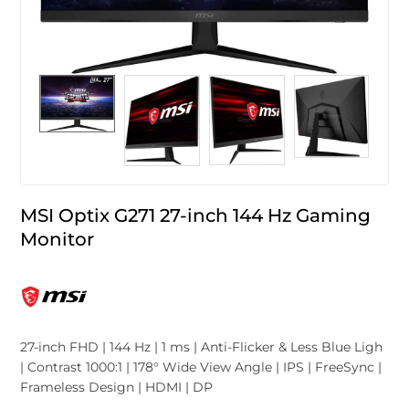
MSI Optix G271 27-inch 144 Hz Gaming
Monitor
27-inch FHD | 144 Hz | 1 ms | Anti-Flicker & Less Blue Ligh
| Contrast 1000:1 | 178° Wide View Angle | IPS | FreeSync |
Frameless Design | HDMI | DP