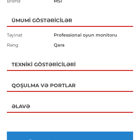
Brend
MSI
ÜMUMI GÖSTƏRICILƏR
Təyinat
Professional oyun monitoru
Rəng
Qara
TEXNIKI GÖSTƏRICILƏRI
QOŞULMA VƏ PORTLAR
ƏLAVƏ