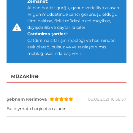
Zəmanət:
Alınan hər bir qurğu, qanun vericiliyə əsasən
14 gün müddətində xarici görünüşü olduğu
kimi qalıbsa, fiziki müdaxilə edilməyibsə,
dəyişdirilib və qaytarıla bilər.
Çatdırılma şərtləri:
Çatdırılma sifarişin məbləği və həcmindən
asılı olaraq, pulsuz və ya razılaşdırılmış
məbləğ əsasında baş verir.
MÜZAKIRƏ
Şəbnəm Kərimova
06.08.2021 16:38:37
Bu qiymətə həqiqətən əladır