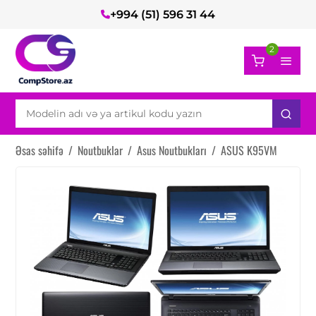
+994 (51) 596 31 44
2
Əsas səhifə
/
Noutbuklar
/
Asus Noutbukları
/
ASUS K95VM