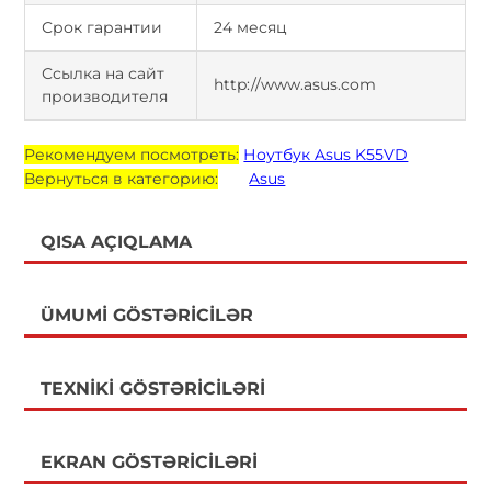
Срок гарантии
24 месяц
Ссылка на сайт
http://www.asus.com
производителя
Рекомендуем посмотреть:
Ноутбук Asus K55VD
Вернуться в категорию:
Asus
QISA AÇIQLAMA
ÜMUMI GÖSTƏRICILƏR
TEXNIKI GÖSTƏRICILƏRI
EKRAN GÖSTƏRICILƏRI