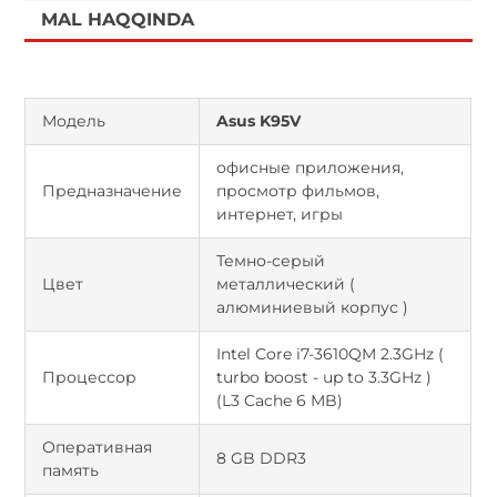
MAL HAQQINDA
Модель
Asus K95V
офисные приложения,
Предназначение
просмотр фильмов,
интернет, игры
Темно-серый
Цвет
металлический (
алюминиевый корпус )
Intel Core i7-3610QM 2.3GHz (
Процессор
turbo boost - up to 3.3GHz )
(L3 Cache 6 MB)
Оперативная
8 GB DDR3
память