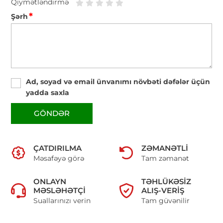
Qiymətləndirmə
*
Şərh
Ad, soyad və email ünvanımı növbəti dəfələr üçün
yadda saxla
GÖNDƏR
ÇATDIRILMA
ZƏMANƏTLI
Məsafəyə görə
Tam zəmanət
ONLAYN
TƏHLÜKƏSIZ
MƏSLƏHƏTÇI
ALIŞ-VERIŞ
Suallarınızı verin
Tam güvənilir