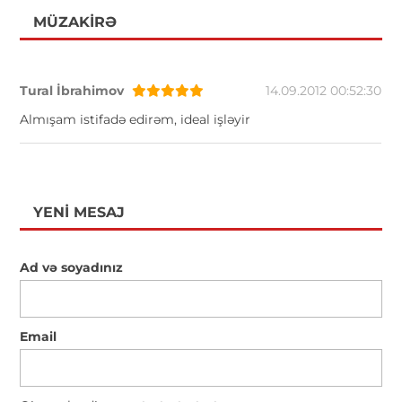
MÜZAKIRƏ
Tural İbrahimov
14.09.2012 00:52:30
Almışam istifadə edirəm, ideal işləyir
YENI MESAJ
Ad və soyadınız
Email