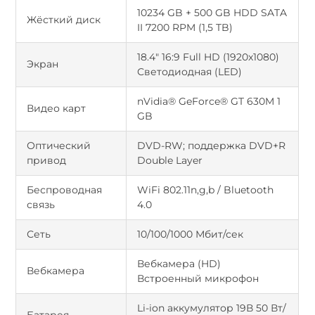
10234 GB + 500 GB HDD SATA
Жёсткий диск
II 7200 RPM (1,5 TB)
18.4" 16:9 Full HD (1920x1080)
Экран
Светодиодная (LED)
nVidia® GeForce® GT 630M 1
Видео карт
GB
Оптический
DVD-RW; поддержка DVD+R
привод
Double Layer
Беспроводная
WiFi 802.11n,g,b / Bluetooth
связь
4.0
Сеть
10/100/1000 Мбит/сек
Вебкамера (HD)
Вебкамера
Встроенный микрофон
Li-ion аккумулятор 19В 50 Вт/
Батарея