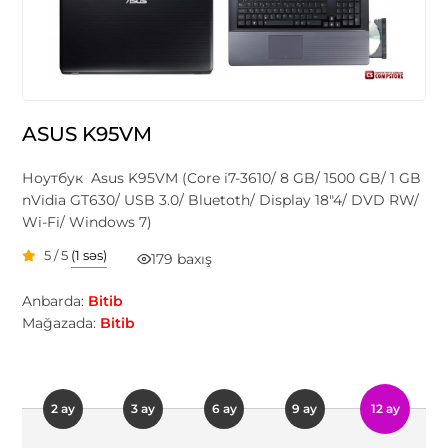
ASUS K95VM
Ноутбук Asus K95VM (Core i7-3610/ 8 GB/ 1500 GB/ 1 GB
nVidia GT630/ USB 3.0/ Bluetoth/ Display 18"4/ DVD RW/
Wi-Fi/ Windows 7)
5 / 5
(1 səs)
179 baxış
Anbarda:
Bitib
Mağazada:
Bitib
2 ay
3 ay
6 ay
9 ay
12 ay