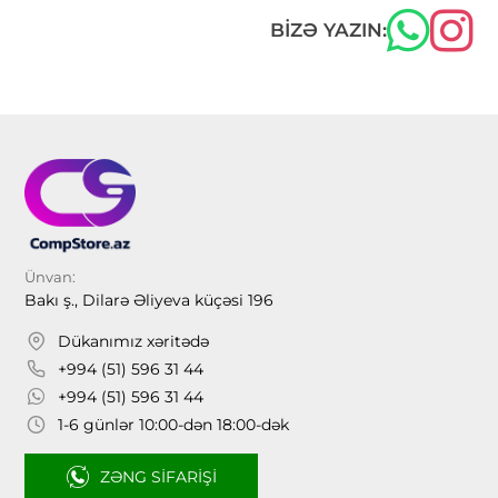
BIZƏ YAZIN:
Ünvan:
Bakı ş., Dilarə Əliyeva küçəsi 196
Dükanımız xəritədə
+994 (51) 596 31 44
+994 (51) 596 31 44
1-6 günlər 10:00-dən 18:00-dək
ZƏNG SIFARIŞI