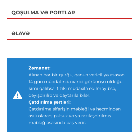
QOŞULMA VƏ PORTLAR
ƏLAVƏ
Zəmanət:
Alınan hər bir qurğu, qanun vericiliyə əsasən
14 gün müddətində xarici görünüşü olduğu
kimi qalıbsa, fiziki müdaxilə edilməyibsə,
dəyişdirilib və qaytarıla bilər.
Çatdırılma şərtləri:
Çatdırılma sifarişin məbləği və həcmindən
asılı olaraq, pulsuz və ya razılaşdırılmış
məbləğ əsasında baş verir.