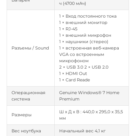
ч (4700 мАч)
1 × Вход постоянного тока
1 × внешний монитор
1 × RJ-45
1 × внешний микрофон
1 × наушники (стерео)
Разъемы / Sound
1 × встроенная веб-камера
VGA со встроенным
микрофоном
2 × USB 3.0 2 × USB 2.0
1 × HDMI Out
1 × Card Reade
Операционная
Genuine Windows® 7 Home
система
Premium
Ш x Д x В : 440,0 x 295,0 x 35,5
Размеры
мм
Вес ноутбука
Начальный вес 4,1 кг