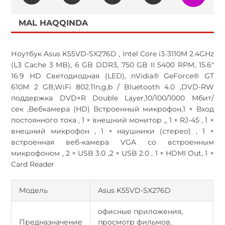
MAL HAQQINDA
Ноутбук Asus K55VD-SX276D , Intel Core i3-3110M 2.4GHz
(L3 Cache 3 MB), 6 GB DDR3,
750 GB II 5400 RPM
,
15.6"
16:9 HD Светодиодная (LED), nVidia® GeForce® GT
610M 2 GB
,
WiFi 802.11n,g,b / Bluetooth 4.0
,
DVD-RW
поддержка DVD+R Double Layer
,
10/100/1000 Мбит/
сек
,
Вебкамера (HD) Встроенный микрофон
,1 × Вход
постоянного тока , 1 × внешний монитор ,, 1 × RJ-45 , 1 ×
внешний микрофон , 1 × наушники (стерео) , 1 ×
встроенная веб-камера VGA со встроенным
микрофоном , 2 × USB 3.0 ,2 × USB 2.0 , 1 × HDMI Out, 1 ×
Card Reader
Модель
Asus K55VD-SX276D
офисные приложения,
Предназначение
просмотр фильмов,