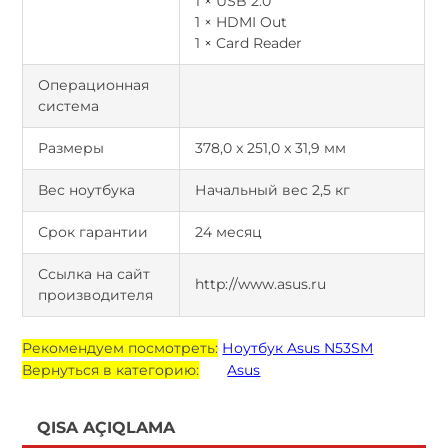
1 × USB 2.0
1 × HDMI Out
1 × Card Reader
Операционная
система
Размеры
378,0 x 251,0 x 31,9 мм
Вес ноутбука
Начальный вес 2,5 кг
Срок гарантии
24 месяц
Ссылка на сайт
http://www.asus.ru
производителя
Рекомендуем посмотреть:
Ноутбук Asus N53SM
Вернуться в категорию:
Asus
QISA AÇIQLAMA