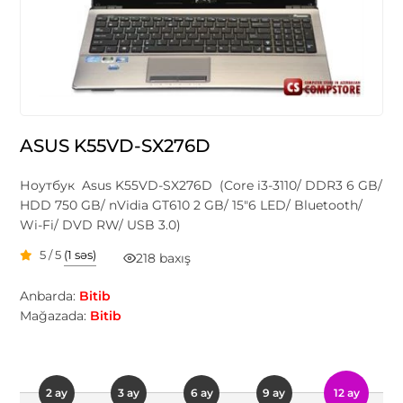
ASUS K55VD-SX276D
Ноутбук Asus K55VD-SX276D (Core i3-3110/ DDR3 6 GB/
HDD 750 GB/ nVidia GT610 2 GB/ 15"6 LED/ Bluetooth/
Wi-Fi/ DVD RW/ USB 3.0)
5 / 5
(1 səs)
218 baxış
Anbarda:
Bitib
Mağazada:
Bitib
2 ay
3 ay
6 ay
9 ay
12 ay