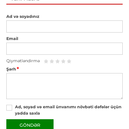
Ad və soyadınız
Email
Qiymətləndirmə
*
Şərh
Ad, soyad və email ünvanımı növbəti dəfələr üçün
yadda saxla
GÖNDƏR