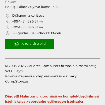
Ünvan:
Bakı ş., Dilarə Əliyeva küçəsi 196
Dükanımız xəritədə
+994 (51) 596 31 44
+994 (51) 596 31 44
1-6 günlər 10:00-dən 18:00-dək
ZƏNG SIFARIŞI
© 2003-2026 GeForce Computers firmasının rəsmi satış
WEB Saytı
Компьютерный интернет-магазин в Баку
CompStore.az
Diqqət!! Malın xarici gorunüşü və komplektləşdirilməsi
istehlakçıya xəbərdarlıq edilmədən istehsalçı