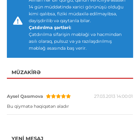
14 gün müddətində xarici görünüşü olduğu
kimi qalıbsa, fiziki müdaxilə edilməyibsə,
dəyişdirilib və qaytarıla bilər.
Çatdırılma şərtləri:
Çatdırılma sifarişin məbləği və həcmindən
asılı olaraq, pulsuz və ya razılaşdırılmış
məbləğ əsasında baş verir.
MÜZAKIRƏ
Aysel Qasımova
27.03.2013 14:00:01
Bu qiymətə həqiqətən əladır
YENI MESAJ