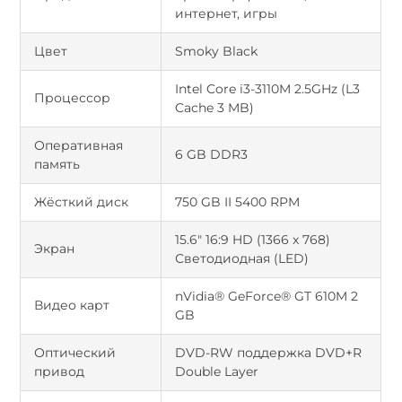
интернет, игры
Цвет
Smoky Black
Intel Core i3-3110M 2.5GHz (L3
Процессор
Cache 3 MB)
Оперативная
6 GB DDR3
память
Жёсткий диск
750 GB II 5400 RPM
15.6" 16:9 HD (1366 x 768)
Экран
Светодиодная (LED)
nVidia® GeForce® GT 610M 2
Видео карт
GB
Оптический
DVD-RW поддержка DVD+R
привод
Double Layer