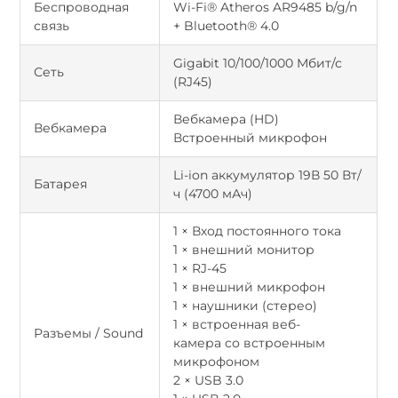
Беспроводная
Wi-Fi® Atheros AR9485 b/g/n
связь
+ Bluetooth® 4.0
Gigabit 10/100/1000 Мбит/с
Сеть
(RJ45)
Вебкамера (HD)
Вебкамера
Встроенный микрофон
Li-ion аккумулятор 19В 50 Вт/
Батарея
ч (4700 мАч)
1 × Вход постоянного тока
1 × внешний монитор
1 × RJ-45
1 × внешний микрофон
1 × наушники (стерео)
1 × встроенная веб-
Разъемы / Sound
камера со встроенным
микрофоном
2 × USB 3.0