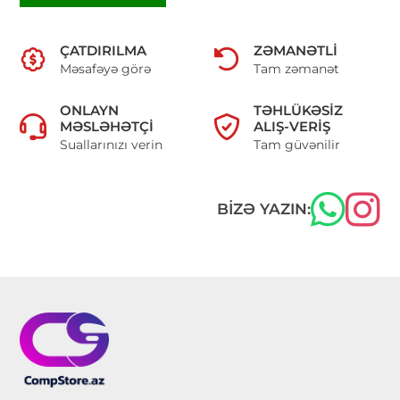
ÇATDIRILMA
ZƏMANƏTLI
Məsafəyə görə
Tam zəmanət
ONLAYN
TƏHLÜKƏSIZ
MƏSLƏHƏTÇI
ALIŞ-VERIŞ
Suallarınızı verin
Tam güvənilir
BIZƏ YAZIN: