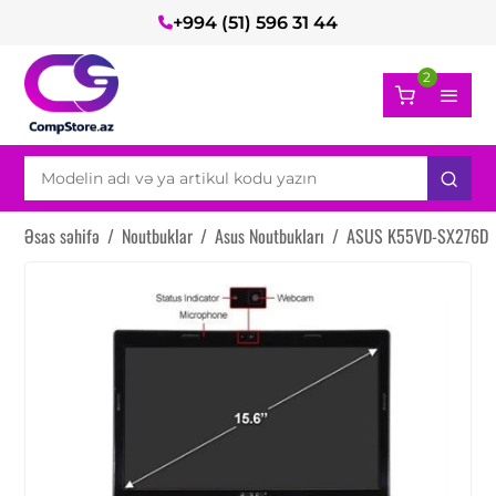
+994 (51) 596 31 44
2
Əsas səhifə
/
Noutbuklar
/
Asus Noutbukları
/
ASUS K55VD-SX276D