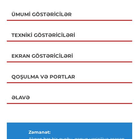
ÜMUMI GÖSTƏRICILƏR
TEXNIKI GÖSTƏRICILƏRI
EKRAN GÖSTƏRICILƏRI
QOŞULMA VƏ PORTLAR
ƏLAVƏ
Zəmanət:
Alınan hər bir qurğu, qanun vericiliyə əsasən