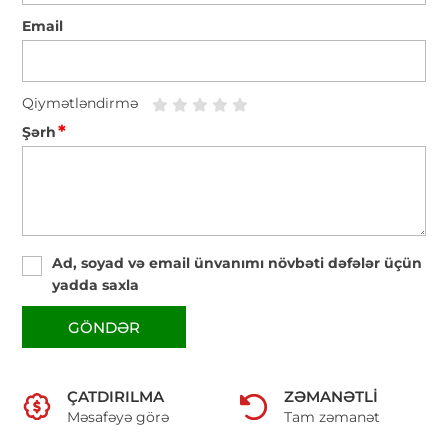
Email
Qiymətləndirmə
*
Şərh
Ad, soyad və email ünvanımı növbəti dəfələr üçün
yadda saxla
GÖNDƏR
ÇATDIRILMA
ZƏMANƏTLI
Məsafəyə görə
Tam zəmanət