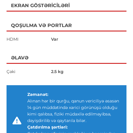
EKRAN GÖSTƏRICILƏRI
QOŞULMA VƏ PORTLAR
HDMI
Var
ƏLAVƏ
Çəki
2.5 kg
Zəmanət:
Alınan hər bir qurğu, qanun vericiliyə əsasən
14 gün müddətində xarici görünüşü olduğu
kimi qalıbsa, fiziki müdaxilə edilməyibsə,
dəyişdirilib və qaytarıla bilər.
Çatdırılma şərtləri: