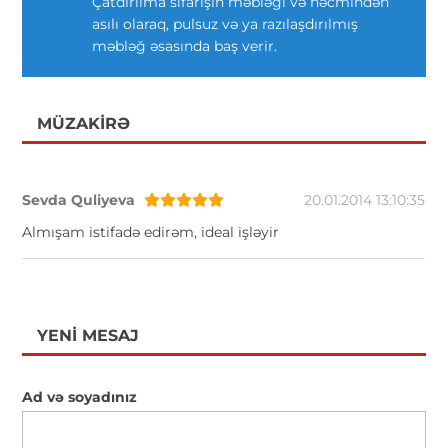
Çatdırılma sifarişin məbləği və həcmindən
asılı olaraq, pulsuz və ya razılaşdırılmış
məbləğ əsasında baş verir.
MÜZAKIRƏ
Sevda Quliyeva
20.01.2014 13:10:35
Almışam istifadə edirəm, ideal işləyir
YENI MESAJ
Ad və soyadınız