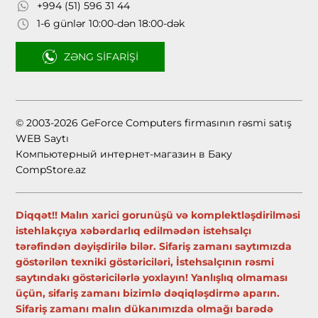
+994 (51) 596 31 44
1-6 günlər 10:00-dən 18:00-dək
ZƏNG SIFARIŞI
© 2003-2026 GeForce Computers firmasının rəsmi satış
WEB Saytı
Компьютерный интернет-магазин в Баку
CompStore.az
Diqqət!! Malın xarici gorunüşü və komplektləşdirilməsi
istehlakçıya xəbərdarlıq edilmədən istehsalçı
tərəfindən dəyişdirilə bilər. Sifariş zamanı saytımızda
göstərilən texniki göstəriciləri, İstehsalçının rəsmi
saytındakı göstəricilərlə yoxlayın! Yanlışlıq olmaması
üçün, sifariş zamanı bizimlə dəqiqləşdirmə aparın.
Sifariş zamanı malın dükanımızda olmağı barədə