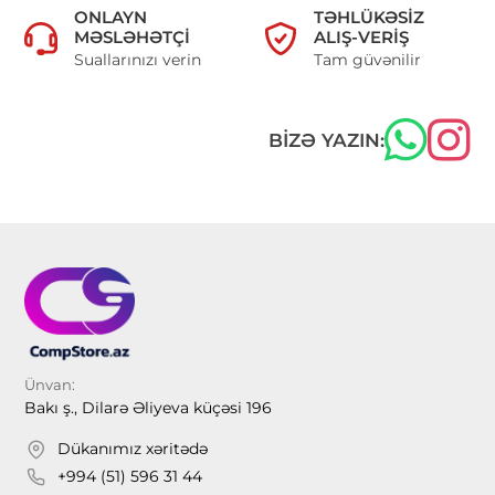
ONLAYN
TƏHLÜKƏSIZ
MƏSLƏHƏTÇI
ALIŞ-VERIŞ
Suallarınızı verin
Tam güvənilir
BIZƏ YAZIN:
Ünvan:
Bakı ş., Dilarə Əliyeva küçəsi 196
Dükanımız xəritədə
+994 (51) 596 31 44