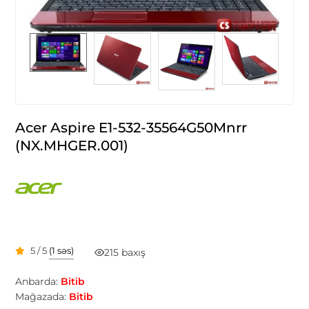
Acer Aspire E1-532-35564G50Mnrr
(NX.MHGER.001)
5 / 5
(1 səs)
215 baxış
Anbarda:
Bitib
Mağazada:
Bitib