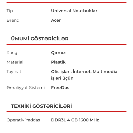
Tip
Universal Noutbuklar
Brend
Acer
ÜMUMI GÖSTƏRICILƏR
Rəng
Qırmızı
Material
Plastik
Təyinat
Ofis işləri, İnternet, Multimedia
işləri üçün
Əməliyyat Sistemi
FreeDos
TEXNIKI GÖSTƏRICILƏRI
Operativ Yaddaş
DDR3L 4 GB 1600 MHz