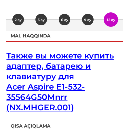
2 ay
3 ay
6 ay
9 ay
12 ay
MAL HAQQINDA
Также вы можете купить
адаптер, батарею и
клавиатуру для
Acer Aspire E1-532-
35564G50Mnrr
(NX.MHGER.001)
QISA AÇIQLAMA