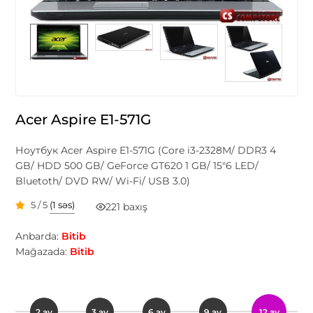
Acer Aspire E1-571G
Ноутбук Acer Aspire E1-571G (Core i3-2328M/ DDR3 4
GB/ HDD 500 GB/ GeForce GT620 1 GB/ 15"6 LED/
Bluetoth/ DVD RW/ Wi-Fi/ USB 3.0)
5 / 5
(1 səs)
221 baxış
Anbarda:
Bitib
Mağazada:
Bitib
2 ay
3 ay
6 ay
9 ay
12 ay