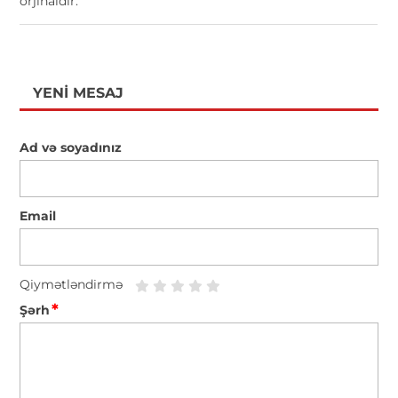
orjinaldır.
YENI MESAJ
Ad və soyadınız
Email
Qiymətləndirmə
*
Şərh