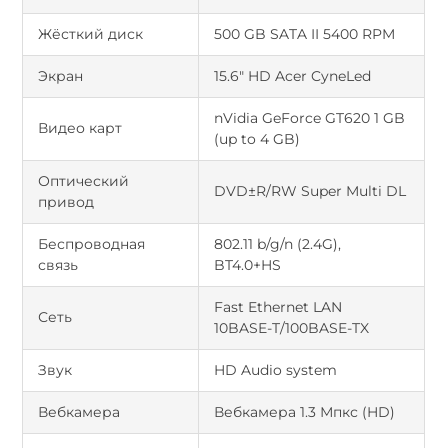
Жёсткий диск
500 GB SATA II 5400 RPM
Экран
15.6" HD Acer CyneLed
nVidia GeForce GT620 1 GB
Видео карт
(up to 4 GB)
Оптический
DVD±R/RW Super Multi DL
привод
Беспроводная
802.11 b/g/n (2.4G),
связь
BT4.0+HS
Fast Ethernet LAN
Сеть
10BASE-T/100BASE-TX
Звук
HD Audio system
Вебкамера
Вебкамера 1.3 Мпкс (HD)