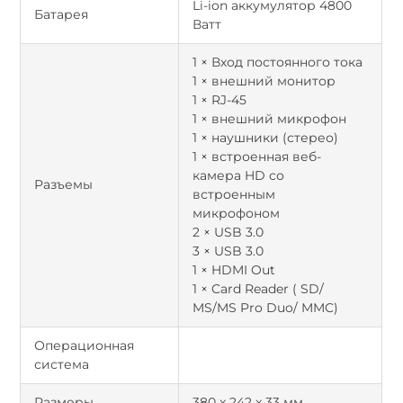
Li-ion аккумулятор 4800
Батарея
Ватт
1 × Вход постоянного тока
1 × внешний монитор
1 × RJ-45
1 × внешний микрофон
1 × наушники (стерео)
1 × встроенная веб-
камера HD со
Разъемы
встроенным
микрофоном
2 × USB 3.0
3 × USB 3.0
1 × HDMI Out
1 × Card Reader ( SD/
MS/MS Pro Duo/ MMC)
Операционная
система
Размеры
380 x 242 x 33 мм.