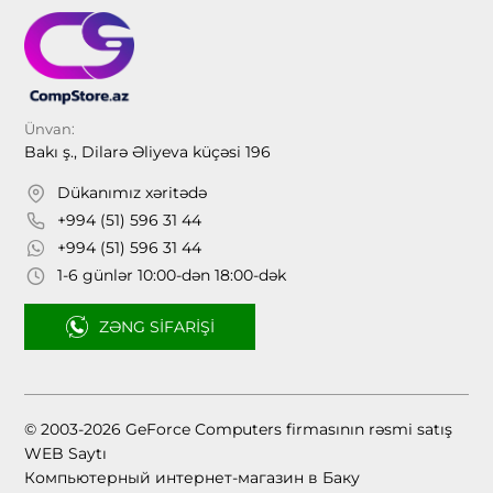
Ünvan:
Bakı ş., Dilarə Əliyeva küçəsi 196
Dükanımız xəritədə
+994 (51) 596 31 44
+994 (51) 596 31 44
1-6 günlər 10:00-dən 18:00-dək
ZƏNG SIFARIŞI
© 2003-2026 GeForce Computers firmasının rəsmi satış
WEB Saytı
Компьютерный интернет-магазин в Баку