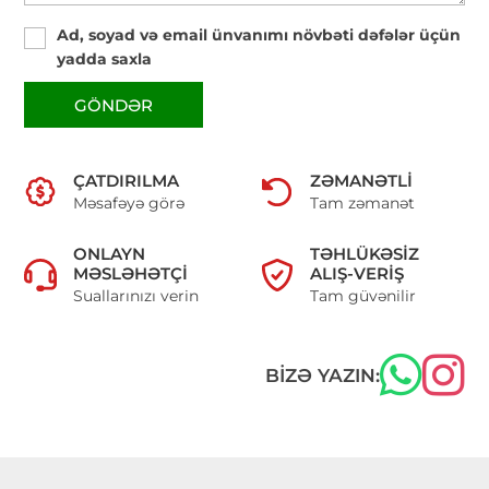
Ad, soyad və email ünvanımı növbəti dəfələr üçün
yadda saxla
GÖNDƏR
ÇATDIRILMA
ZƏMANƏTLI
Məsafəyə görə
Tam zəmanət
ONLAYN
TƏHLÜKƏSIZ
MƏSLƏHƏTÇI
ALIŞ-VERIŞ
Suallarınızı verin
Tam güvənilir
BIZƏ YAZIN: