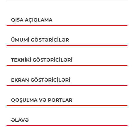
QISA AÇIQLAMA
ÜMUMI GÖSTƏRICILƏR
TEXNIKI GÖSTƏRICILƏRI
EKRAN GÖSTƏRICILƏRI
QOŞULMA VƏ PORTLAR
ƏLAVƏ