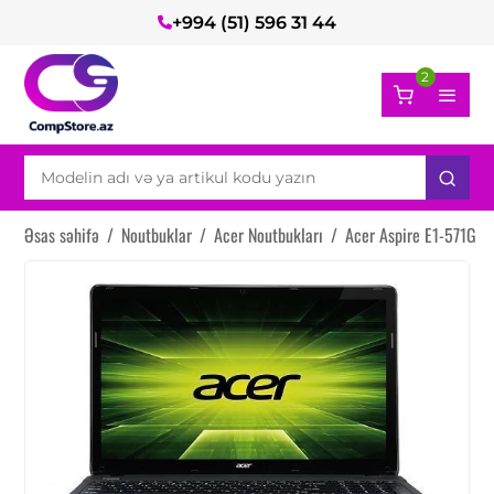
+994 (51) 596 31 44
2
Əsas səhifə
/
Noutbuklar
/
Acer Noutbukları
/
Acer Aspire E1-571G