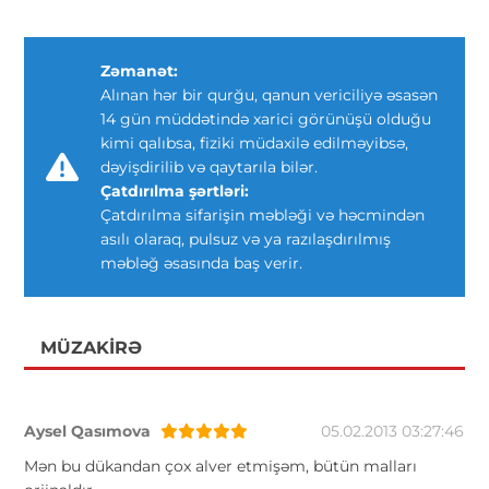
Zəmanət:
Alınan hər bir qurğu, qanun vericiliyə əsasən
14 gün müddətində xarici görünüşü olduğu
kimi qalıbsa, fiziki müdaxilə edilməyibsə,
dəyişdirilib və qaytarıla bilər.
Çatdırılma şərtləri:
Çatdırılma sifarişin məbləği və həcmindən
asılı olaraq, pulsuz və ya razılaşdırılmış
məbləğ əsasında baş verir.
MÜZAKIRƏ
Aysel Qasımova
05.02.2013 03:27:46
Mən bu dükandan çox alver etmişəm, bütün malları