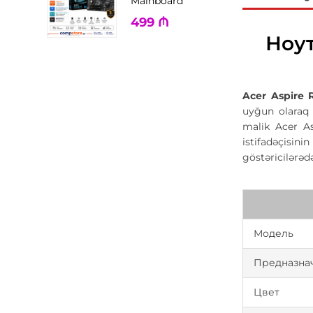
Mainboard
499
₼
Ноут
Acer Aspire 
uyğun olaraq 
malik Acer A
istifadəçisin
göstəricilərəd
Модель
Предназна
Цвет