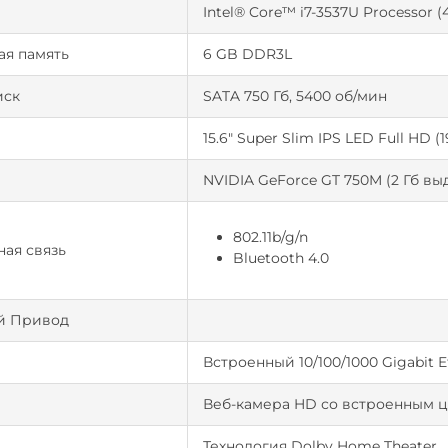
р
Intel® Core™ i7-3537U Processor (
ая память
6 GB DDR3L
иск
SATA 750 Гб, 5400 об/мин
15.6" Super Slim IPS LED Full HD (1
NVIDIA GeForce GT 750M (2 Гб в
802.11b/g/n
ая связь
Bluetooth 4.0
й Привод
Встроенный 10/100/1000 Gigabit 
Веб-камера HD со встроенным
Технология Dolby Home Theater