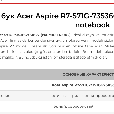
бук Acer Aspire R7-571G-7353
notebook
R7-571G-73536G75ASS (NX.MA5ER.002)
İdeal dizayn ve müasir
Acer firmasıda bu tendensiya uyğun olaraq yeni modeli sizlər
spire R7 modeli insanı ilk görünüşdən özünə tabe edir. Mük
in ən birinci arzuladığı göstəricilərdən biridir. Bu model tə
ə malikdir. Bu noutbuku istənilən sferada istifadə etmək olar.
ОСНОВНЫЕ ХАРАКТЕРИС
Acer Aspire R7-571G-73536G75AS
чение
офисные приложения, просмотр 
чёрный, серебристый