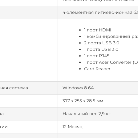
4-элементная литиево-ионная б
1 порт HDMI
1 комбинированный ра
2 порта USB 3.0
1 порта USB 3.0
1 порт RJ45
1 порт Acer Converter (
Card Reader
ная система
Windows 8 64
377 x 255 x 28.5 мм
ка
Начальный вес 2,9 кг
тии
12 Месяц