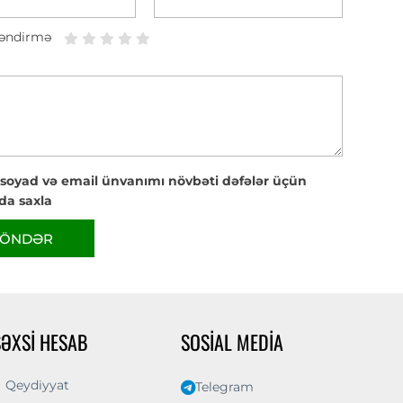
əndirmə
 soyad və email ünvanımı növbəti dəfələr üçün
da saxla
ÖNDƏR
ŞƏXSI HESAB
SOSIAL MEDIA
Qeydiyyat
Telegram