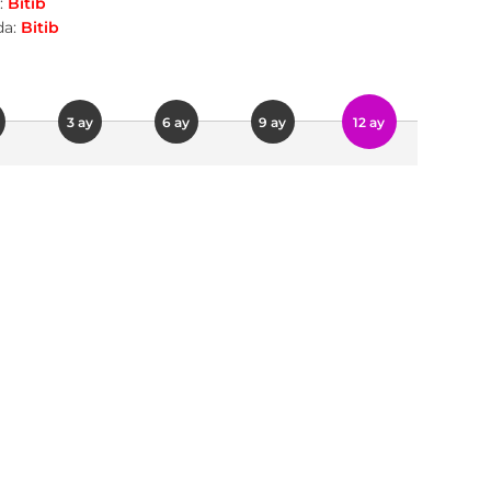
:
Bitib
a:
Bitib
3 ay
6 ay
9 ay
12 ay