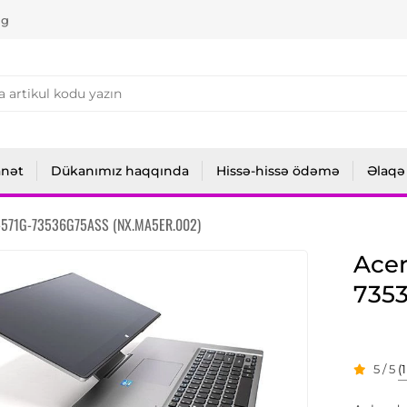
ng
anət
Dükanımız haqqında
Hissə-hissə ödəmə
Əlaqə
7-571G-73536G75ASS (NX.MA5ER.002)
Acer
735
5 / 5
(