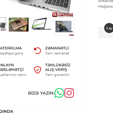
Anbarda
Mağazad
2 ay
ATDIRILMA
ZƏMANƏTLI
əsafəyə görə
Tam zəmanət
ONLAYN
TƏHLÜKƏSIZ
ƏSLƏHƏTÇI
ALIŞ-VERIŞ
uallarınızı verin
Tam güvənilir
BIZƏ YAZIN:
QINDA