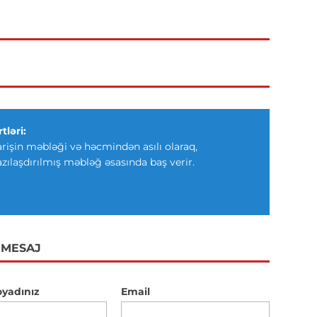
tləri:
arişin məbləği və həcmindən asılı olaraq,
azılaşdırılmış məbləğ əsasında baş verir.
 MESAJ
oyadınız
Email