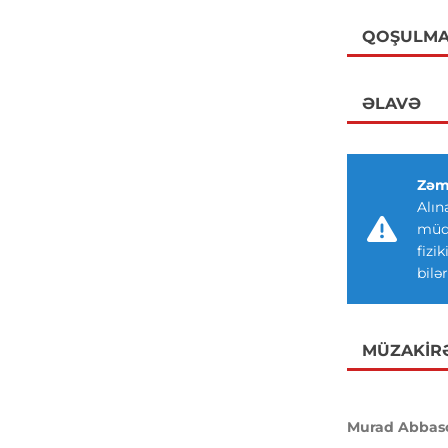
QOŞULMA
ƏLAVƏ
Zəm
Alın
müdd
fizi
bilər
MÜZAKIR
Murad Abbas