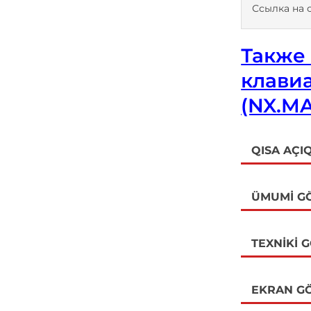
Ссылка на 
Также 
клавиа
(NX.MA
QISA AÇI
ÜMUMI G
TEXNIKI 
EKRAN GÖ