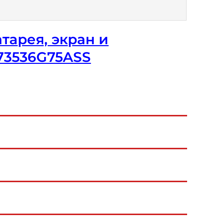
тарея, экран и
-73536G75ASS