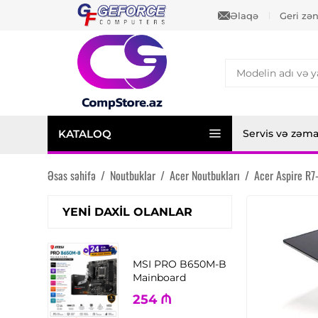
Əlaqə
Geri zə
KATALOQ
Servis və zəm
Əsas səhifə
/
Noutbuklar
/
Acer Noutbukları
/
Acer Aspire R
YENI DAXIL OLANLAR
MSI PRO B650M-B
Mainboard
254
₼