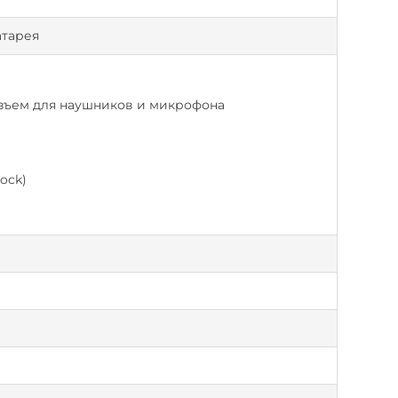
атарея
зъем для наушников и микрофона
Dock)