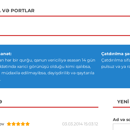
 VƏ PORTLAR
anət:
Çatdırılma şər
an hər bir qurğu, qanun vericiliyə əsasən 14 gün
Çatdırılma sif
ətində xarici görünüşü olduğu kimi qalıbsa,
pulsuz və ya r
ki müdaxilə edilməyibsə, dəyişdirilib və qaytarıla
.
Ə
YENI
Ad və s
ov
03.03.2014 15:03:12