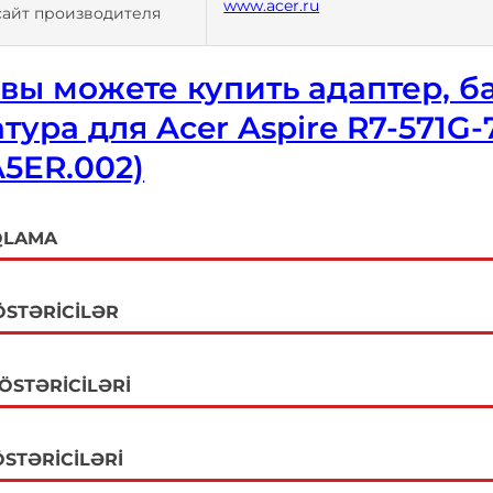
www.acer.ru
сайт производителя
вы можете купить адаптер, ба
тура для Acer Aspire R7-571G
5ER.002)
QLAMA
ÖSTƏRICILƏR
GÖSTƏRICILƏRI
STƏRICILƏRI