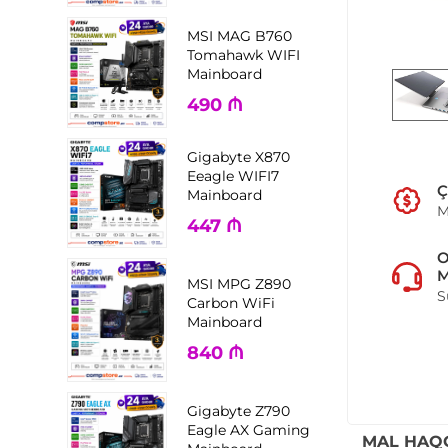
MSI MAG B760
Tomahawk WIFI
Mainboard
490
₼
Gigabyte X870
Eeagle WIFI7
Ç
Mainboard
M
447
₼
M
MSI MPG Z890
S
Carbon WiFi
Mainboard
840
₼
Gigabyte Z790
Eagle AX Gaming
MAL HAQ