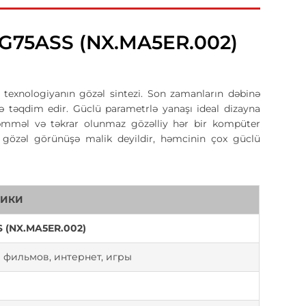
6G75ASS (NX.MA5ER.002)
 texnologiyanın gözəl sintezi. Son zamanların dəbinə
ə təqdim edir. Güclü parametrlə yanaşı ideal dizayna
əmməl və təkrar olunmaz gözəlliy hər bir kompüter
kcə gözəl görünüşə malik deyildir, həmcinin çox güclü
ТИКИ
S (NX.MA5ER.002)
фильмов, интернет, игры