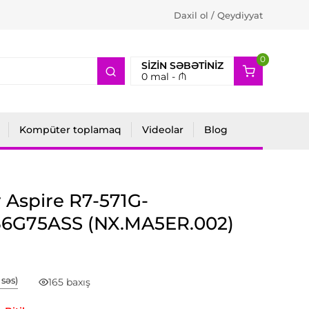
Daxil ol / Qeydiyyat
0
2
SIZIN SƏBƏTINIZ
0
mal -
₼
Kompüter toplamaq
Videolar
Blog
 Aspire R7-571G-
36G75ASS (NX.MA5ER.002)
1 səs)
165 baxış