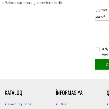
in Bakıda satılması çox sevindiricidir.
Qiymətl
*
Şərh
Ad,
yad
G
KATALOQ
İNFORMASIYA
Gaming Zona
Blog