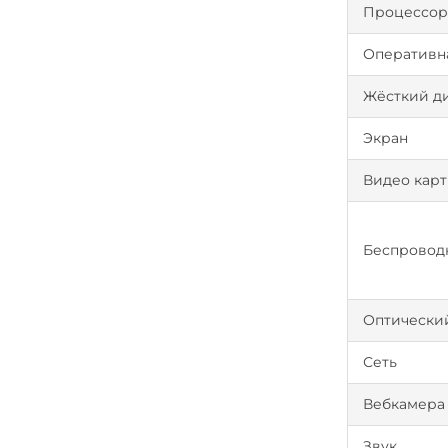
Процессо
Оперативн
Жёсткий д
Экран
Видео карт
Беспроводн
Оптически
Сеть
Вебкамера
Звук