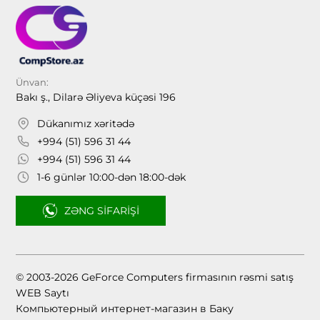
Ünvan:
Bakı ş., Dilarə Əliyeva küçəsi 196
Dükanımız xəritədə
+994 (51) 596 31 44
+994 (51) 596 31 44
1-6 günlər 10:00-dən 18:00-dək
ZƏNG SIFARIŞI
© 2003-2026 GeForce Computers firmasının rəsmi satış
WEB Saytı
Компьютерный интернет-магазин в Баку