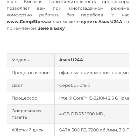
всех. Высокая производительность процессора
позволяет вам при многозадачном режиме
комфортно работать без перебоев. У нас
www.CompStore.az
вы сможете
купить
Asus
U24A
по
приемлемой
цене в Баку
Модель
Asus
U24A
Предназначение
офисные приложения, просмотр 
Цвет
Серебристый
Процессор
Intel® Core™ i5-3210M 2.5 GHz up 3
Оперативная
4 GB DDR3 1600 МГц
память
Жёсткий диск
SATA 500 ГБ, 7200 об./мин, 3,0 Гб/с