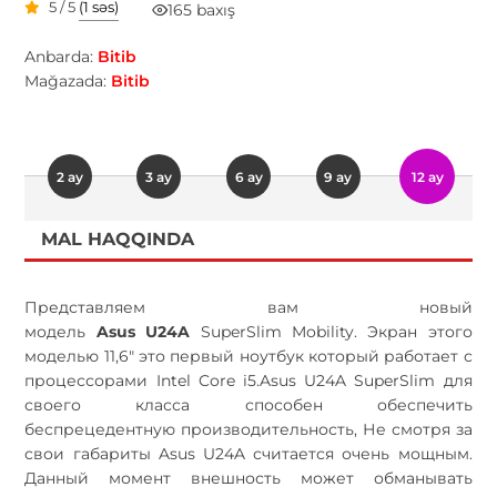
5 / 5
(1 səs)
165 baxış
Anbarda:
Bitib
Mağazada:
Bitib
2 ay
3 ay
6 ay
9 ay
12 ay
MAL HAQQINDA
Представляем вам новый
модель
Asus
U24A
SuperSlim
Mobility
. Экран этого
моделью 11,6" это первый ноутбук который работает с
процессорами
Intel
Core
i5.Asus
U24A
SuperSlim
для
своего класса способен обеспечить
беспрецедентную производительность, Не смотря за
свои габариты
Asus
U24A
считается очень мощным.
Данный момент внешность может обманывать