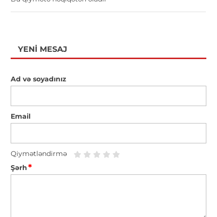
YENI MESAJ
Ad və soyadınız
Email
Qiymətləndirmə
*
Şərh