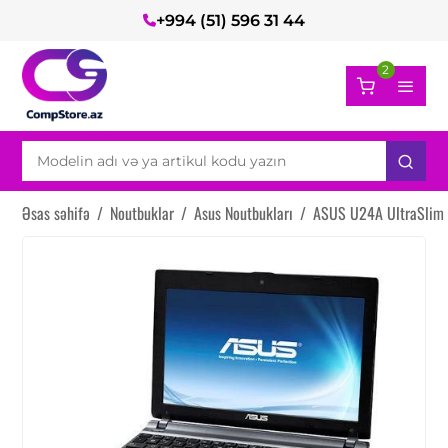
+994 (51) 596 31 44
2
Əsas səhifə
/
Noutbuklar
/
Asus Noutbukları
/
ASUS U24A UltraSlim