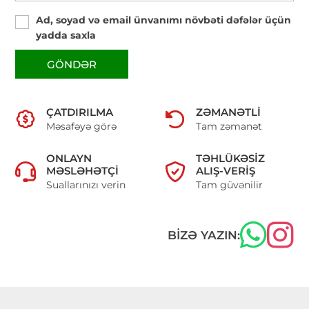
Ad, soyad və email ünvanımı növbəti dəfələr üçün
yadda saxla
GÖNDƏR
ÇATDIRILMA
ZƏMANƏTLI
Məsafəyə görə
Tam zəmanət
ONLAYN
TƏHLÜKƏSIZ
MƏSLƏHƏTÇI
ALIŞ-VERIŞ
Suallarınızı verin
Tam güvənilir
BIZƏ YAZIN: