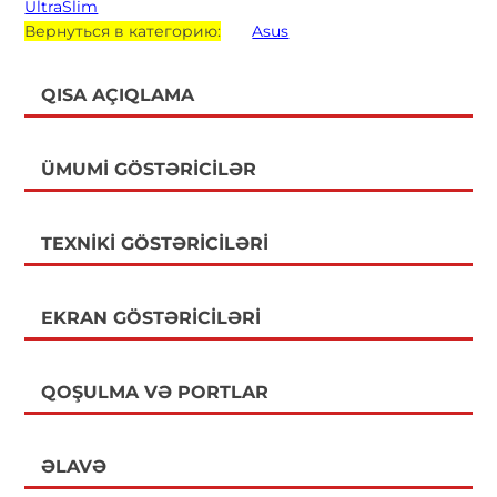
UltraSlim
Вернуться в категорию:
Asus
QISA AÇIQLAMA
ÜMUMI GÖSTƏRICILƏR
TEXNIKI GÖSTƏRICILƏRI
EKRAN GÖSTƏRICILƏRI
QOŞULMA VƏ PORTLAR
ƏLAVƏ