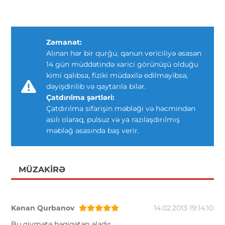
Zəmanət:
Alınan hər bir qurğu, qanun vericiliyə əsasən
14 gün müddətində xarici görünüşü olduğu
kimi qalıbsa, fiziki müdaxilə edilməyibsə,
dəyişdirilib və qaytarıla bilər.
Çatdırılma şərtləri:
Çatdırılma sifarişin məbləği və həcmindən
asılı olaraq, pulsuz və ya razılaşdırılmış
məbləğ əsasında baş verir.
MÜZAKIRƏ
Kənan Qurbanov
14.02.2013 19:14:10
Bu qiymətə həqiqətən əladır