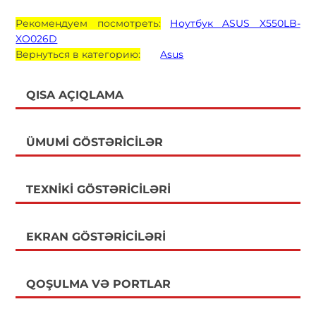
Рекомендуем посмотреть:
Ноутбук ASUS X550LB-
XO026D
Вернуться в категорию:
Asus
QISA AÇIQLAMA
ÜMUMI GÖSTƏRICILƏR
TEXNIKI GÖSTƏRICILƏRI
EKRAN GÖSTƏRICILƏRI
QOŞULMA VƏ PORTLAR