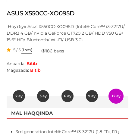
ASUS X550CC-XO095D
Ноутбук Asus X550CC-XO095D (Intel® Core™ i3-3217U/
DDR3 4 GB/ nVidia GeForce GT720 2 GB/ HDD 750 GB/
15.6" HD/ Bluetooth/ Wi-Fi/ USB 3.0)
5 / 5
(1 səs)
186 baxış
Anbarda:
Bitib
Mağazada:
Bitib
2 ay
3 ay
6 ay
9 ay
12 ay
MAL HAQQINDA
3rd generation Intel® Core™ i3-3217U (1,8 ГГц ГГц