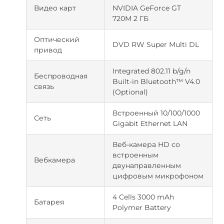
Видео карт
NVIDIA GeForce GT
720M 2 ГБ
Оптический
DVD RW Super Multi DL
привод
Integrated 802.11 b/g/n
Беспроводная
Built-in Bluetooth™ V4.0
связь
(Optional)
Встроенный 10/100/1000
Сеть
Gigabit Ethernet LAN
Веб-камера HD со
встроенным
Вебкамера
двунаправленным
цифровым микрофоном
4 Cells 3000 mAh
Батарея
Polymer Battery