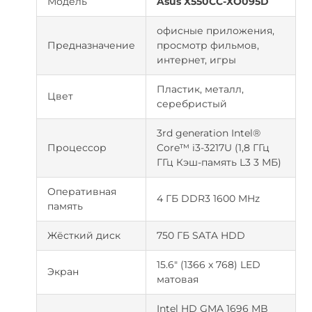
Модель
Asus X550CC-XO095D
офисные приложения,
Предназначение
просмотр фильмов,
интернет, игры
Пластик, металл,
Цвет
серебристый
3rd generation Intel®
Процессор
Core™ i3-3217U (1,8 ГГц
ГГц Кэш-память L3 3 МБ)
Оперативная
4 ГБ DDR3 1600 MHz
память
Жёсткий диск
750 ГБ SATA HDD
15.6" (1366 x 768) LED
Экран
матовая
Intel HD GMA 1696 MB