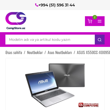
+994 (51) 596 31 44
2
Əsas səhifə
/
Noutbuklar
/
Asus Noutbukları
/
ASUS X550CC-XO095