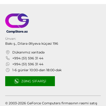
Ünvan:
Bakı ş., Dilarə Əliyeva küçəsi 196
Dükanımız xəritədə
+994 (51) 596 31 44
+994 (51) 596 31 44
1-6 günlər 10:00-dən 18:00-dək
ZƏNG SIFARIŞI
© 2003-2026 GeForce Computers firmasının rəsmi satış