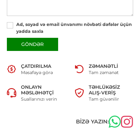
Ad, soyad və email ünvanımı növbəti dəfələr üçün
yadda saxla
GÖNDƏR
ÇATDIRILMA
ZƏMANƏTLI
Məsafəyə görə
Tam zəmanət
ONLAYN
TƏHLÜKƏSIZ
MƏSLƏHƏTÇI
ALIŞ-VERIŞ
Suallarınızı verin
Tam güvənilir
BIZƏ YAZIN: