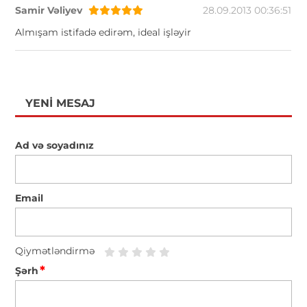
Samir Vəliyev
28.09.2013 00:36:51
Almışam istifadə edirəm, ideal işləyir
YENI MESAJ
Ad və soyadınız
Email
Qiymətləndirmə
*
Şərh