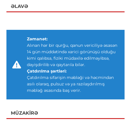
ƏLAVƏ
Zəmanət:
Alınan hər bir qurğu, qanun vericiliyə əsasən
14 gün müddətində xarici görünüşü olduğu
kimi qalıbsa, fiziki müdaxilə edilməyibsə,
dəyişdirilib və qaytarıla bilər.
Çatdırılma şərtləri:
Çatdırılma sifarişin məbləği və həcmindən
asılı olaraq, pulsuz və ya razılaşdırılmış
məbləğ əsasında baş verir.
MÜZAKIRƏ