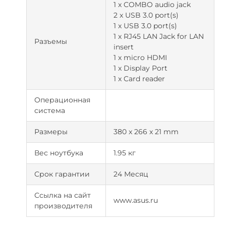
1 x COMBO audio jack
2 x USB 3.0 port(s)
1 x USB 3.0 port(s)
1 x RJ45 LAN Jack for LAN
Разъемы
insert
1 x micro HDMI
1 x Display Port
1 x Card reader
Операционная
система
Размеры
380 x 266 x 21 mm
Вес ноутбука
1.95 кг
Срок гарантии
24 Месяц
Ссылка на сайт
www.asus.ru
производителя