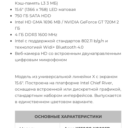
Кэш-память L3 3 МБ)
15.6" (1366 x 768) LED матовая
750 ГБ SATA HDD
Intel HD GMA 1696 MB / NVIDIA GeForce GT 720M 2
ГБ
4 ГБ DDR3 1600 MHz
Intel с поддержкой стандартов 802.11 b/g/n и
технологией Widi+ Bluetooth 4.0
Веб-камера HD со встроенным двунаправленным
цифровым микрофоном
Модель из универсальной линейки X с экраном
15.6". Построена на платформе Intel Chief River,
оснащена встроенной или дискретной графикой,
стандартным набором интерфейсов. Выпускается
в единственном цветовом варианте.
ОСНОВНЫЕ ХАРАКТЕРИСТИКИ