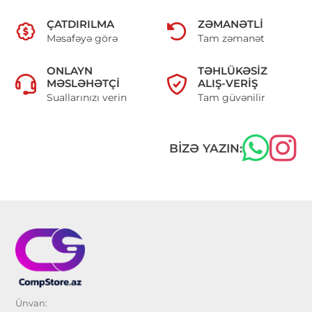
ÇATDIRILMA
ZƏMANƏTLI
Məsafəyə görə
Tam zəmanət
ONLAYN
TƏHLÜKƏSIZ
MƏSLƏHƏTÇI
ALIŞ-VERIŞ
Suallarınızı verin
Tam güvənilir
BIZƏ YAZIN:
Ünvan: