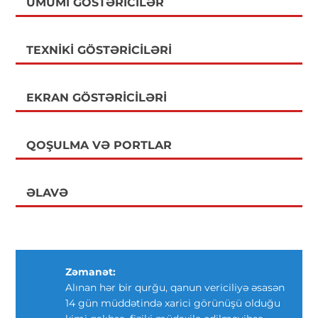
ÜMUMI GÖSTƏRICILƏR
TEXNIKI GÖSTƏRICILƏRI
EKRAN GÖSTƏRICILƏRI
QOŞULMA VƏ PORTLAR
ƏLAVƏ
Zəmanət:
Alınan hər bir qurğu, qanun vericiliyə əsasən
14 gün müddətində xarici görünüşü olduğu