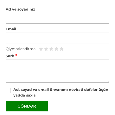
Ad və soyadınız
Email
Qiymətləndirmə
*
Şərh
Ad, soyad və email ünvanımı növbəti dəfələr üçün
yadda saxla
GÖNDƏR