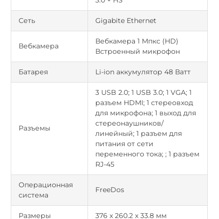
Сеть
Gigabite Ethernet
Вебкамера 1 Мпкс (HD)
Вебкамера
Встроенный микрофон
Батарея
Li-ion аккумулятор 48 Ватт
3 USB 2.0; 1 USB 3.0; 1 VGA; 1
разъем HDMI; 1 стереовход
для микрофона; 1 выход для
стереонаушников/
Разъемы
линейный; 1 разъем для
питания от сети
переменного тока; ; 1 разъем
RJ-45
Операционная
FreeDos
система
Размеры
376 x 260.2 x 33.8 мм