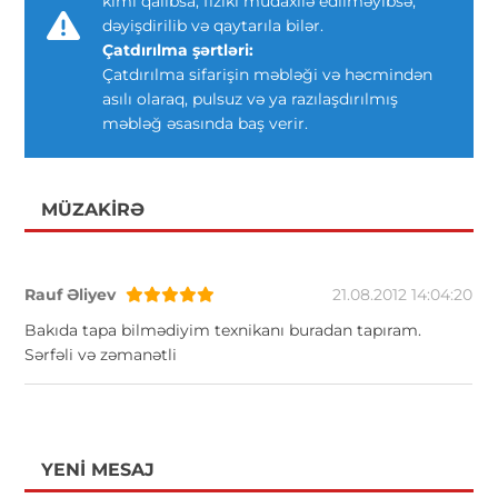
kimi qalıbsa, fiziki müdaxilə edilməyibsə,
dəyişdirilib və qaytarıla bilər.
Çatdırılma şərtləri:
Çatdırılma sifarişin məbləği və həcmindən
asılı olaraq, pulsuz və ya razılaşdırılmış
məbləğ əsasında baş verir.
MÜZAKIRƏ
Rauf Əliyev
21.08.2012 14:04:20
Bakıda tapa bilmədiyim texnikanı buradan tapıram.
Sərfəli və zəmanətli
YENI MESAJ