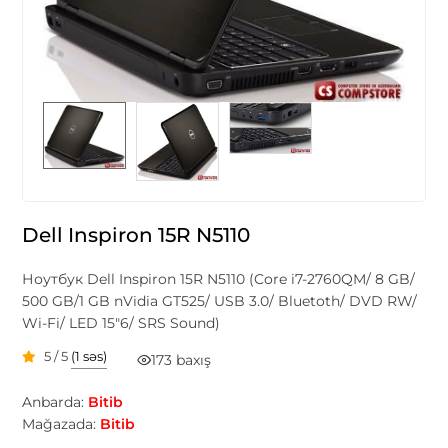
Dell Inspiron 15R N5110
Ноутбук Dell Inspiron 15R N5110 (Core i7-2760QM/ 8 GB/
500 GB/1 GB nVidia GT525/ USB 3.0/ Bluetoth/ DVD RW/
Wi-Fi/ LED 15"6/ SRS Sound)
5 / 5
(1 səs)
173 baxış
Anbarda:
Bitib
Mağazada:
Bitib