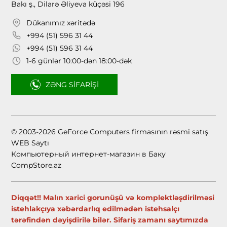
Bakı ş., Dilarə Əliyeva küçəsi 196
Dükanımız xəritədə
+994 (51) 596 31 44
+994 (51) 596 31 44
1-6 günlər 10:00-dən 18:00-dək
ZƏNG SIFARIŞI
© 2003-2026 GeForce Computers firmasının rəsmi satış
WEB Saytı
Компьютерный интернет-магазин в Баку
CompStore.az
Diqqət!! Malın xarici gorunüşü və komplektləşdirilməsi
istehlakçıya xəbərdarlıq edilmədən istehsalçı
tərəfindən dəyişdirilə bilər. Sifariş zamanı saytımızda