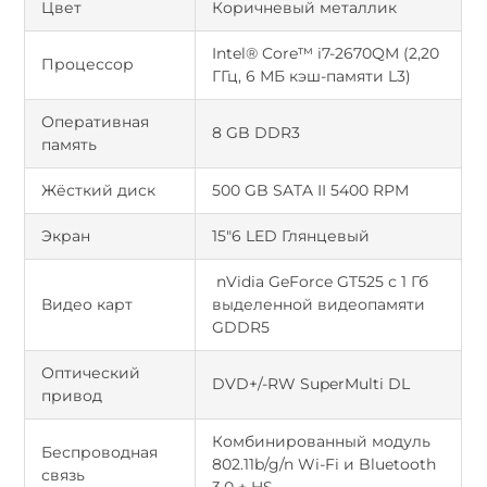
Цвет
Коричневый металлик
Intel® Core™ i7-2670QM (2,20
Процессор
ГГц, 6 МБ кэш-памяти L3)
Оперативная
8 GB DDR3
память
Жёсткий диск
500 GB SATA II 5400 RPM
Экран
15"6 LED Глянцевый
nVidia GeForce GT525 с 1 Гб
Видео карт
выделенной видеопамяти
GDDR5
Оптический
DVD+/-RW SuperMulti DL
привод
Комбинированный модуль
Беспроводная
802.11b/g/n Wi-Fi и Bluetooth
связь
3.0 + HS