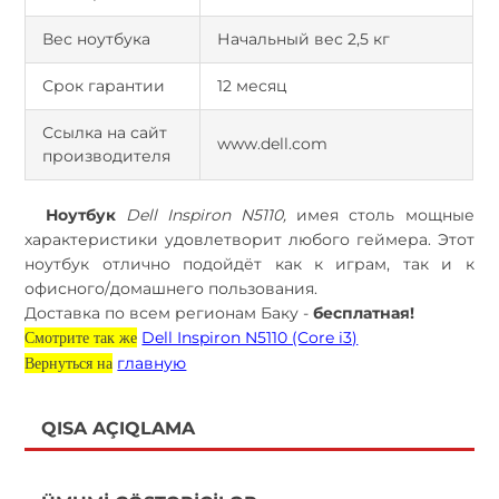
Вес ноутбука
Начальный вес 2,5 кг
Срок гарантии
12 месяц
Ссылка на сайт
www.dell.com
производителя
Ноутбук
Dell Inspiron N5110,
имея столь мощные
характеристики удовлетворит любого геймера. Этот
ноутбук отлично подойдёт как к играм, так и к
офисного/домашнего пользования.
Доставка по всем регионам Баку -
бесплатная!
Dell Inspiron N5110 (Core i3)
Смотрите так же
главную
Вернуться на
QISA AÇIQLAMA