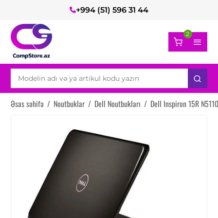
+994 (51) 596 31 44
2
Əsas səhifə
/
Noutbuklar
/
Dell Noutbukları
/
Dell Inspiron 15R N511