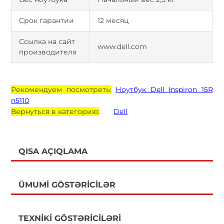
Срок гарантии
12 месяц
Ссылка на сайт
www.dell.com
производителя
Рекомендуем посмотреть:
Ноутбук Dell Inspiron 15R
n5110
Вернуться в категорию:
Dell
QISA AÇIQLAMA
ÜMUMI GÖSTƏRICILƏR
TEXNIKI GÖSTƏRICILƏRI