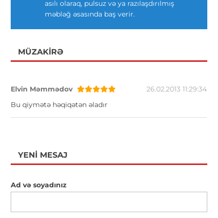
asılı olaraq, pulsuz və ya razılaşdırılmış
məbləğ əsasında baş verir.
MÜZAKIRƏ
Elvin Məmmədov
26.02.2013 11:29:34
Bu qiymətə həqiqətən əladır
YENI MESAJ
Ad və soyadınız