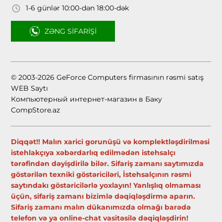
1-6 günlər 10:00-dən 18:00-dək
ZƏNG SIFARIŞI
© 2003-2026 GeForce Computers firmasının rəsmi satış
WEB Saytı
Компьютерный интернет-магазин в Баку
CompStore.az
Diqqət!! Malın xarici gorunüşü və komplektləşdirilməsi
istehlakçıya xəbərdarlıq edilmədən istehsalçı
tərəfindən dəyişdirilə bilər. Sifariş zamanı saytımızda
göstərilən texniki göstəriciləri, İstehsalçının rəsmi
saytındakı göstəricilərlə yoxlayın! Yanlışlıq olmaması
üçün, sifariş zamanı bizimlə dəqiqləşdirmə aparın.
Sifariş zamanı malın dükanımızda olmağı barədə
telefon və ya online-chat vasitəsilə dəqiqləşdirin!