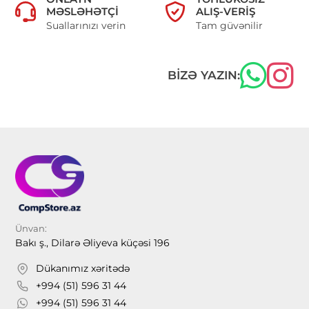
MƏSLƏHƏTÇI
ALIŞ-VERIŞ
Suallarınızı verin
Tam güvənilir
BIZƏ YAZIN:
Ünvan:
Bakı ş., Dilarə Əliyeva küçəsi 196
Dükanımız xəritədə
+994 (51) 596 31 44
+994 (51) 596 31 44