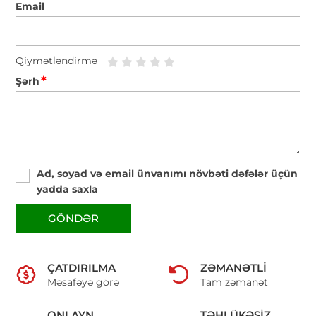
Email
Qiymətləndirmə
*
Şərh
Ad, soyad və email ünvanımı növbəti dəfələr üçün
yadda saxla
GÖNDƏR
ÇATDIRILMA
ZƏMANƏTLI
Məsafəyə görə
Tam zəmanət
ONLAYN
TƏHLÜKƏSIZ