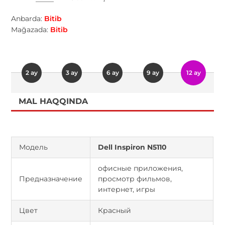
Anbarda:
Bitib
Mağazada:
Bitib
2 ay
3 ay
6 ay
9 ay
12 ay
MAL HAQQINDA
Модель
Dell Inspiron N5110
офисные приложения,
Предназначение
просмотр фильмов,
интернет, игры
Цвет
Красный