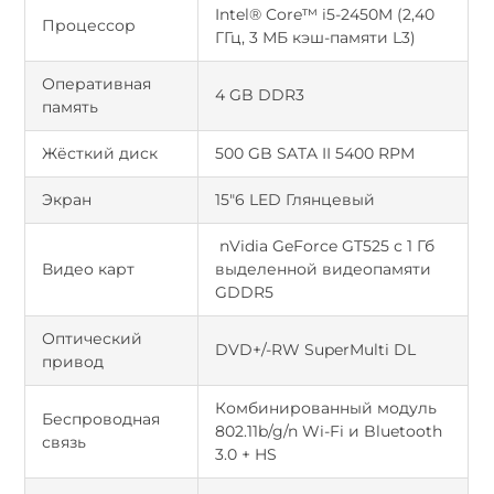
Intel® Core™ i5-2450M (2,40
Процессор
ГГц, 3 МБ кэш-памяти L3)
Оперативная
4 GB DDR3
память
Жёсткий диск
500 GB SATA II 5400 RPM
Экран
15"6 LED Глянцевый
nVidia GeForce GT525 с 1 Гб
Видео карт
выделенной видеопамяти
GDDR5
Оптический
DVD+/-RW SuperMulti DL
привод
Комбинированный модуль
Беспроводная
802.11b/g/n Wi-Fi и Bluetooth
связь
3.0 + HS