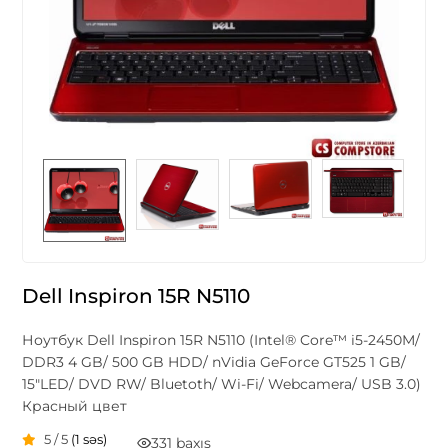
Dell Inspiron 15R N5110
Ноутбук Dell Inspiron 15R N5110 (Intel® Core™ i5-2450M/
DDR3 4 GB/ 500 GB HDD/ nVidia GeForce GT525 1 GB/
15"LED/ DVD RW/ Bluetoth/ Wi-Fi/ Webcamera/ USB 3.0)
Красный цвет
5 / 5
(1 səs)
331 baxış