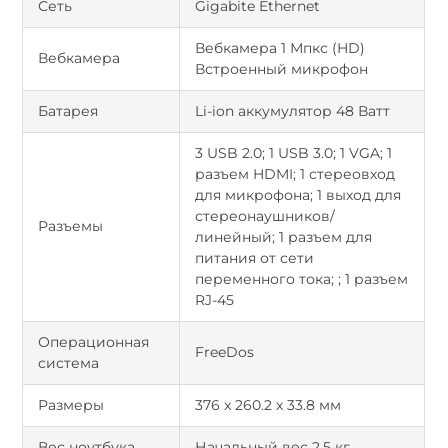
Сеть
Gigabite Ethernet
Вебкамера 1 Мпкс (HD)
Вебкамера
Встроенный микрофон
Батарея
Li-ion аккумулятор 48 Ватт
3 USB 2.0; 1 USB 3.0; 1 VGA; 1
разъем HDMI; 1 стереовход
для микрофона; 1 выход для
стереонаушников/
Разъемы
линейный; 1 разъем для
питания от сети
переменного тока; ; 1 разъем
RJ-45
Операционная
FreeDos
система
Размеры
376 x 260.2 x 33.8 мм
Вес ноутбука
Начальный вес 2,5 кг