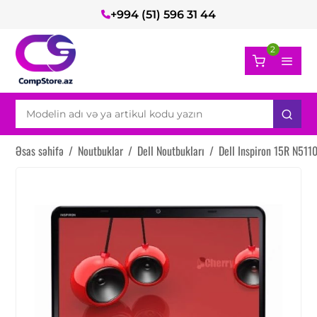
+994 (51) 596 31 44
2
Əsas səhifə
/
Noutbuklar
/
Dell Noutbukları
/
Dell Inspiron 15R N511