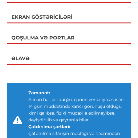
EKRAN GÖSTƏRICILƏRI
QOŞULMA VƏ PORTLAR
ƏLAVƏ
Zəmanət:
Alınan hər bir qurğu, qanun vericiliyə əsasən
14 gün müddətində xarici görünüşü olduğu
kimi qalıbsa, fiziki müdaxilə edilməyibsə,
dəyişdirilib və qaytarıla bilər.
Çatdırılma şərtləri:
Çatdırılma sifarişin məbləği və həcmindən