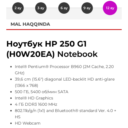
2 ay
3 ay
6 ay
9 ay
12 ay
MAL HAQQINDA
Ноутбук HP 250 G1
(H0W20EA)
Notebook
Intel® Pentium® Processor B960 (2M Cache, 2.20
GHz)
39,6 cm (15.6") diagonal LED-backlit HD anti-glare
(1366 x 768)
500 ГБ, 5400 об/мин SATA
Intel® HD Graphics
4 ГБ DDR3 1600 MHz
802.11b/g/n (1x1) and Bluetooth® standard Ver. 4.0 +
HS
HD Webcam