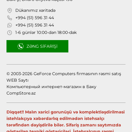
Dükanımız xəritədə
+994 (51) 596 31 44
+994 (51) 596 31 44
1-6 günlər 10:00-dən 18:00-dək
ZƏNG SIFARIŞI
© 2003-2026 GeForce Computers firmasının rəsmi satış
WEB Saytı
Компьютерный интернет-магазин в Баку
CompStore.az
Diqqət!! Malın xarici gorunüşü və komplektləşdirilməsi
istehlakçıya xəbərdarlıq edilmədən istehsalçı
tərəfindən dəyişdirilə bilər. Sifariş zamanı saytımızda
göstərilən texniki göstəriciləri, İstehsalçının rəsmi