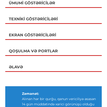
ÜMUMI GÖSTƏRICILƏR
TEXNIKI GÖSTƏRICILƏRI
EKRAN GÖSTƏRICILƏRI
QOŞULMA VƏ PORTLAR
ƏLAVƏ
Zəmanət:
Alınan hər bir qurğu, qanun vericiliyə əsasən
14 gün müddətində xarici görünüşü olduğu