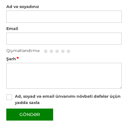
Ad və soyadınız
Email
Qiymətləndirmə
*
Şərh
Ad, soyad və email ünvanımı növbəti dəfələr üçün
yadda saxla
GÖNDƏR