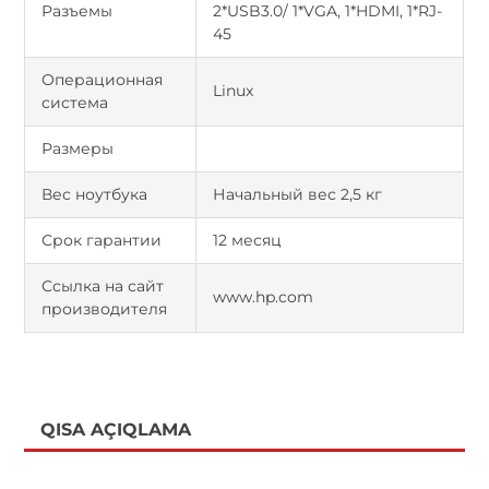
Разъемы
2*USB3.0/ 1*VGA, 1*HDMI, 1*RJ-
45
Операционная
Linux
система
Размеры
Вес ноутбука
Начальный вес 2,5 кг
Срок гарантии
12 месяц
Ссылка на сайт
www.hp.com
производителя
QISA AÇIQLAMA