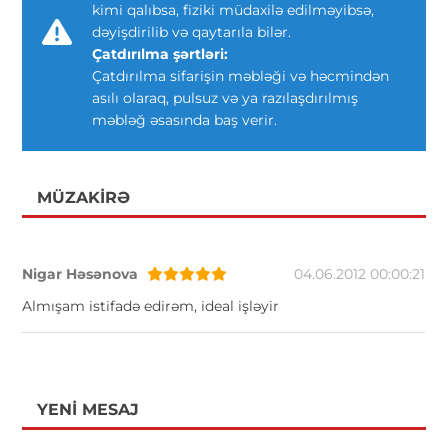
kimi qalıbsa, fiziki müdaxilə edilməyibsə,
dəyişdirilib və qaytarıla bilər.
Çatdırılma şərtləri:
Çatdırılma sifarişin məbləği və həcmindən
asılı olaraq, pulsuz və ya razılaşdırılmış
məbləğ əsasında baş verir.
MÜZAKIRƏ
Nigar Həsənova
04.06.2012 00:00:21
Almışam istifadə edirəm, ideal işləyir
YENI MESAJ