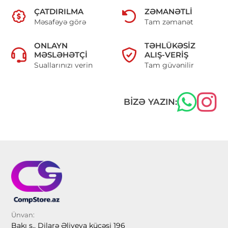
ÇATDIRILMA
ZƏMANƏTLI
Məsafəyə görə
Tam zəmanət
ONLAYN
TƏHLÜKƏSIZ
MƏSLƏHƏTÇI
ALIŞ-VERIŞ
Suallarınızı verin
Tam güvənilir
BIZƏ YAZIN:
Ünvan:
Bakı ş., Dilarə Əliyeva küçəsi 196