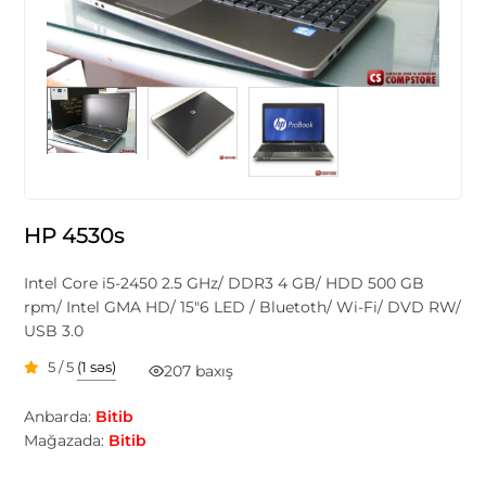
HP 4530s
Intel Core i5-2450 2.5 GHz/ DDR3 4 GB/ HDD 500 GB
rpm/ Intel GMA HD/ 15"6 LED / Bluetoth/ Wi-Fi/ DVD RW/
USB 3.0
5 / 5
(1 səs)
207 baxış
Anbarda:
Bitib
Mağazada:
Bitib