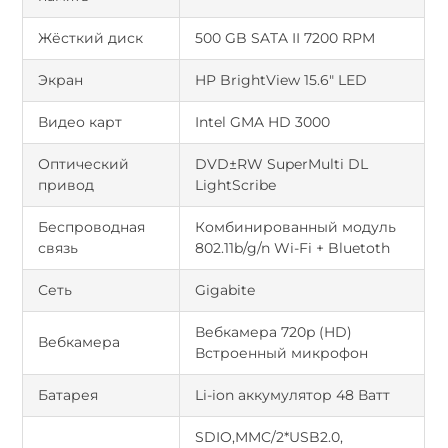
Жёсткий диск
500 GB SATA II 7200 RPM
Экран
HP BrightView 15.6" LED
Видео карт
Intel GMA HD 3000
Оптический
DVD±RW SuperMulti DL
привод
LightScribe
Беспроводная
Комбинированный модуль
связь
802.11b/g/n Wi-Fi + Bluetoth
Сеть
Gigabite
Вебкамера 720p (HD)
Вебкамера
Встроенный микрофон
Батарея
Li-ion аккумулятор 48 Ватт
SDIO,MMC/2*USB2.0,