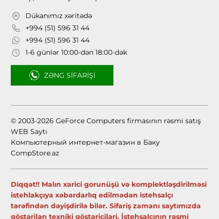
Dükanımız xəritədə
+994 (51) 596 31 44
+994 (51) 596 31 44
1-6 günlər 10:00-dən 18:00-dək
ZƏNG SIFARIŞI
© 2003-2026 GeForce Computers firmasının rəsmi satış
WEB Saytı
Компьютерный интернет-магазин в Баку
CompStore.az
Diqqət!! Malın xarici gorunüşü və komplektləşdirilməsi
istehlakçıya xəbərdarlıq edilmədən istehsalçı
tərəfindən dəyişdirilə bilər. Sifariş zamanı saytımızda
göstərilən texniki göstəriciləri, İstehsalçının rəsmi