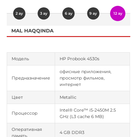
2 ay
3 ay
6 ay
9 ay
12 ay
MAL HAQQINDA
Модель
HP Probook 4530s
офисные приложения,
Предназначение
просмотр фильмов,
интернет
Цвет
Metallic
Intel® Core™ i5-2450M 2.5
Процессор
GHz (L3 cache 6 MB)
Оперативная
4 GB DDR3
память