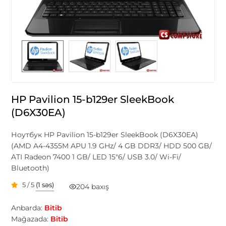
HP Pavilion 15-b129er SleekBook
(D6X30EA)
Ноутбук HP Pavilion 15-b129er SleekBook (D6X30EA)
(AMD A4-4355M APU 1.9 GHz/ 4 GB DDR3/ HDD 500 GB/
ATI Radeon 7400 1 GB/ LED 15"6/ USB 3.0/ Wi-Fi/
Bluetooth)
5 / 5
(1 səs)
204 baxış
Anbarda:
Bitib
Mağazada:
Bitib