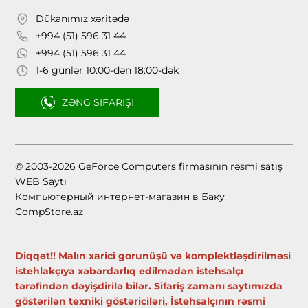
Dükanımız xəritədə
+994 (51) 596 31 44
+994 (51) 596 31 44
1-6 günlər 10:00-dən 18:00-dək
ZƏNG SIFARIŞI
© 2003-2026 GeForce Computers firmasının rəsmi satış
WEB Saytı
Компьютерный интернет-магазин в Баку
CompStore.az
Diqqət!! Malın xarici gorunüşü və komplektləşdirilməsi
istehlakçıya xəbərdarlıq edilmədən istehsalçı
tərəfindən dəyişdirilə bilər. Sifariş zamanı saytımızda
göstərilən texniki göstəriciləri, İstehsalçının rəsmi