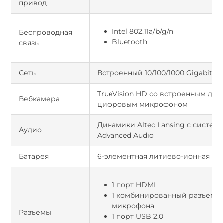
привод
Intel 802.11a/b/g/n
Беспроводная
Bluetooth
связь
Сеть
Встроенный 10/100/1000 Gigabit Et
TrueVision HD со встроенным дв
Вебкамера
цифровым микрофоном
Динамики Altec Lansing с систем
Аудио
Advanced Audio
Батарея
6-элементная литиево-ионная ба
1 порт HDMI
1 комбинированный разъем д
микрофона
Разъемы
1 порт USB 2.0