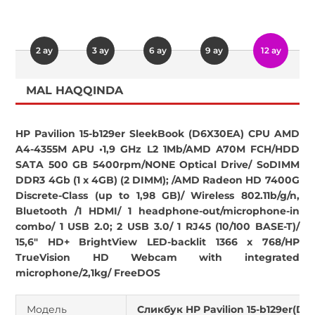
2 ay
3 ay
6 ay
9 ay
12 ay
MAL HAQQINDA
HP Pavilion 15-b129er SleekBook (D6X30EA) CPU AMD
A4-4355M APU •1,9 GHz L2 1Mb/AMD A70M FCH/HDD
SATA 500 GB 5400rpm/NONE Optical Drive/ SoDIMM
DDR3 4Gb (1 x 4GB) (2 DIMM); /AMD Radeon HD 7400G
Discrete-Class (up to 1,98 GB)/ Wireless 802.11b/g/n,
Bluetooth /1 HDMI/ 1 headphone-out/microphone-in
combo/ 1 USB 2.0; 2 USB 3.0/ 1 RJ45 (10/100 BASE-T)/
15,6" HD+ BrightView LED-backlit 1366 x 768/HP
TrueVision HD Webcam with integrated
microphone/2,1kg/ FreeDOS
Модель
Сликбук HP Pavilion 15-b129er(D