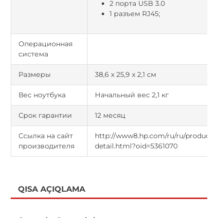
2 порта USB 3.0
1 разъем RJ45;
Операционная
система
Размеры
38,6 x 25,9 x 2,1 см
Вес ноутбука
Начальный вес 2,1 кг
Срок гарантии
12 месяц
Ссылка на сайт
http://www8.hp.com/ru/ru/products/
производителя
detail.html?oid=5361070
QISA AÇIQLAMA