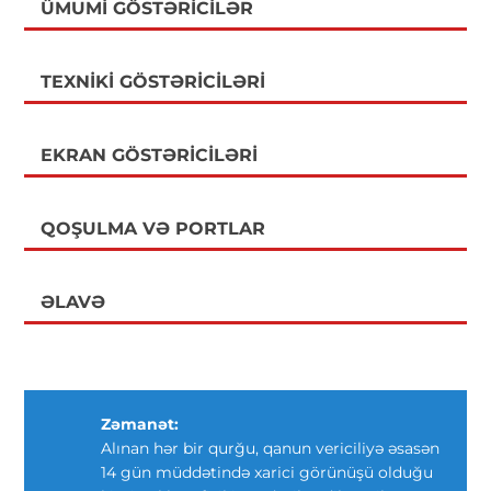
ÜMUMI GÖSTƏRICILƏR
TEXNIKI GÖSTƏRICILƏRI
EKRAN GÖSTƏRICILƏRI
QOŞULMA VƏ PORTLAR
ƏLAVƏ
Zəmanət:
Alınan hər bir qurğu, qanun vericiliyə əsasən
14 gün müddətində xarici görünüşü olduğu