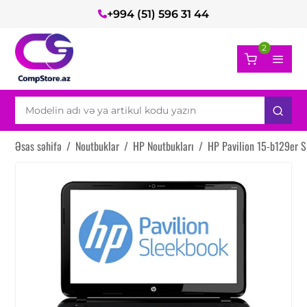
+994 (51) 596 31 44
2
Əsas səhifə
/
Noutbuklar
/
HP Noutbukları
/
HP Pavilion 15-b129er 