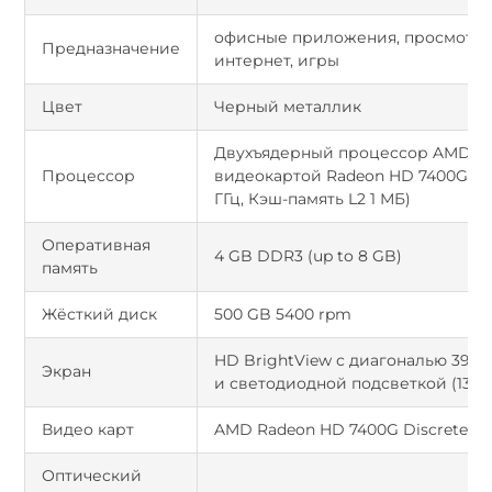
офисные приложения, просмотр 
Предназначение
интернет, игры
Цвет
Черный металлик
Двухъядерный процессор AMD A4
Процессор
видеокартой Radeon HD 7400G Disc
ГГц, Кэш-память L2 1 МБ)
Оперативная
4 GB DDR3 (up to 8 GB)
память
Жёсткий диск
500 GB 5400 rpm
HD BrightView с диагональю 39,6 
Экран
и светодиодной подсветкой (1366 
Видео карт
AMD Radeon HD 7400G Discrete-Clas
Оптический