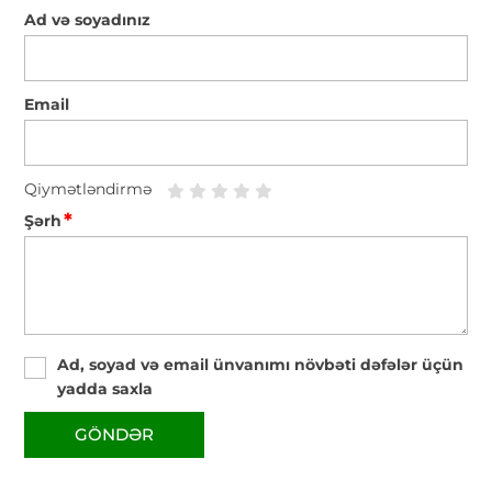
Ad və soyadınız
Email
Qiymətləndirmə
*
Şərh
Ad, soyad və email ünvanımı növbəti dəfələr üçün
yadda saxla
GÖNDƏR