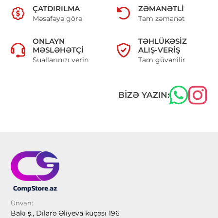
ÇATDIRILMA
ZƏMANƏTLI
Məsafəyə görə
Tam zəmanət
ONLAYN
TƏHLÜKƏSIZ
MƏSLƏHƏTÇI
ALIŞ-VERIŞ
Suallarınızı verin
Tam güvənilir
BIZƏ YAZIN:
Ünvan:
Bakı ş., Dilarə Əliyeva küçəsi 196