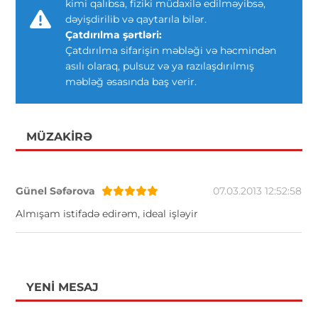
kimi qalıbsa, fiziki müdaxilə edilməyibsə,
dəyişdirilib və qaytarıla bilər.
Çatdırılma şərtləri:
Çatdırılma sifarişin məbləği və həcmindən
asılı olaraq, pulsuz və ya razılaşdırılmış
məbləğ əsasında baş verir.
MÜZAKIRƏ
Günel Səfərova
07.03.2013 12:52:58
Almışam istifadə edirəm, ideal işləyir
YENI MESAJ