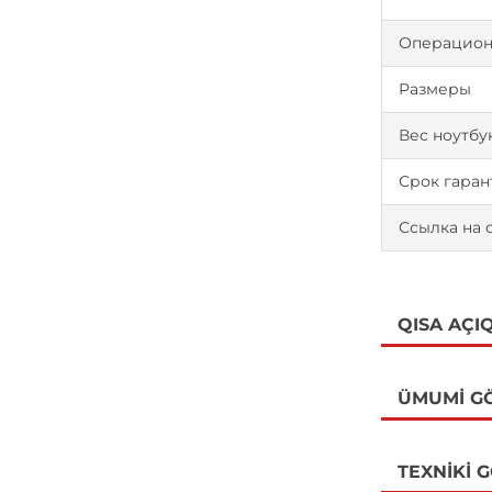
Операцион
Размеры
Вес ноутбу
Срок гаран
Ссылка на 
QISA AÇI
ÜMUMI G
TEXNIKI 