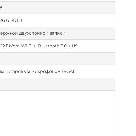
8
 Мб GDDR3
держкой двухслойной записи
11b/g/n Wi-Fi и Bluetooth 3.0 + HS
ным цифровым микрофоном (VGA)