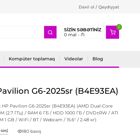
Daxil ol / Qeydiyyat
0
2
SIZIN SƏBƏTINIZ
0
mal -
₼
Kompüter toplamaq
Videolar
Blog
avilion G6-2025sr (B4E93EA)
 HP Pavilion G6-2025sr (B4E93EA) (AMD Dual-Core
M (2.7 ГГц) / RAM 6 ГБ / HDD 1000 ГБ / DVD±RW / ATI
1 GB / WiFi / BT / Webcam / 15.6" / 2.48 кг)
1 səs)
180 baxış