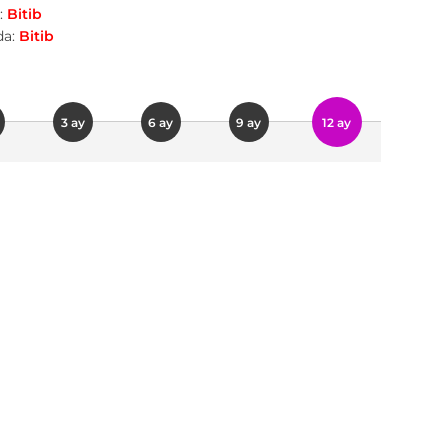
:
Bitib
a:
Bitib
3 ay
6 ay
9 ay
12 ay