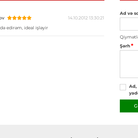
Ad və s
ov
14.10.2012 13:30:21
də edirəm, ideal işləyir
Qiymətl
*
Şərh
Ad,
yad
G