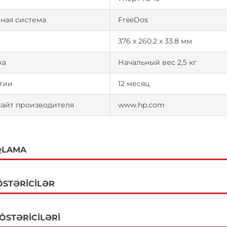
ная система
FreeDos
376 x 260.2 x 33.8 мм
ка
Начальный вес 2,5 кг
тии
12 месяц
сайт производителя
www.hp.com
QLAMA
ÖSTƏRICILƏR
GÖSTƏRICILƏRI