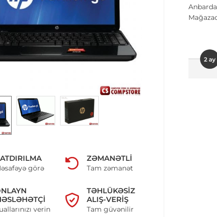
Anbarda
Mağazad
2 ay
ATDIRILMA
ZƏMANƏTLI
əsafəyə görə
Tam zəmanət
ONLAYN
TƏHLÜKƏSIZ
ƏSLƏHƏTÇI
ALIŞ-VERIŞ
uallarınızı verin
Tam güvənilir