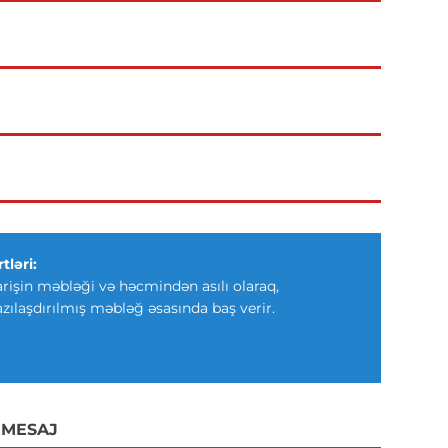
tləri:
arişin məbləği və həcmindən asılı olaraq,
azılaşdırılmış məbləğ əsasında baş verir.
 MESAJ