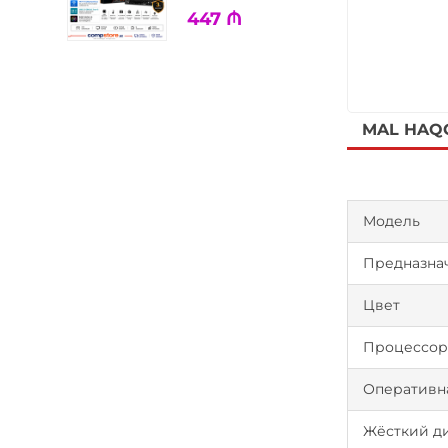
447
₼
MAL HAQ
Модель
Предназна
Цвет
Процессо
Оперативн
Жёсткий д