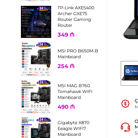
TP-Link AXE5400
Archer GXE75
Router Gaming
Router
349
₼
MSI PRO B650M-B
Mainboard
254
₼
MSI MAG B760
Tomahawk WIFI
Mainboard
Ç
490
₼
M
Gigabyte X870
M
Eeagle WIFI7
S
Mainboard