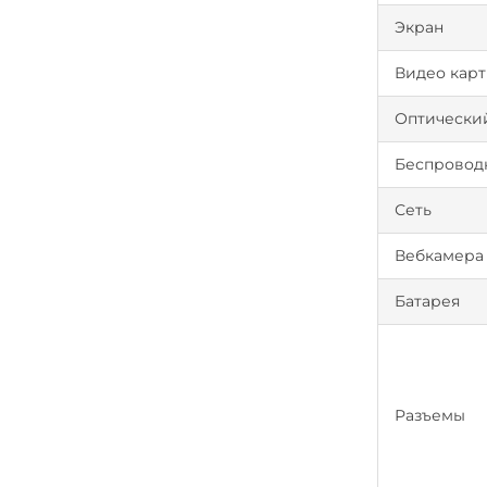
Экран
Видео карт
Оптически
Беспроводн
Сеть
Вебкамера
Батарея
Разъемы