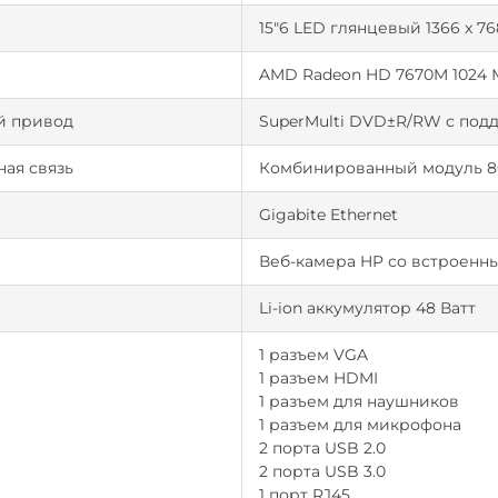
15"6 LED глянцевый 1366 x 76
AMD Radeon HD 7670M 1024
й привод
SuperMulti DVD±R/RW с под
ая связь
Комбинированный модуль 802.
Gigabite Ethernet
Веб-камера HP со встроен
Li-ion аккумулятор 48 Ватт
1 разъем VGA
1 разъем HDMI
1 разъем для наушников
1 разъем для микрофона
2 порта USB 2.0
2 порта USB 3.0
1 порт RJ45