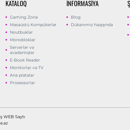
KATALOQ
İNFORMASIYA
Gaming Zona
Blog
Masaüstü Kompüterlər
Dükanımız haqqında
Noutbuklar
Monobloklar
Serverlər və
avadanlıqlar
E-Book Reader
Monitorlar və TV
Ana platalar
Prosessorlar
ış WEB Saytı
e.az