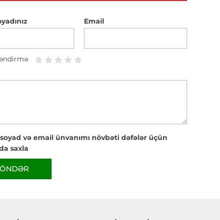
oyadınız
Email
əndirmə
 soyad və email ünvanımı növbəti dəfələr üçün
da saxla
ÖNDƏR