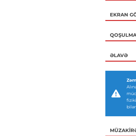
EKRAN GÖ
QOŞULMA
ƏLAVƏ
Zəm
Alın
müdd
fizi
bilər
MÜZAKIR