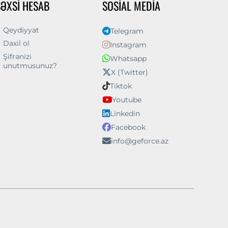
ŞƏXSI HESAB
SOSIAL MEDIA
Qeydiyyat
Telegram
Daxil ol
Instagram
Şifrənizi
Whatsapp
unutmusunuz?
X (Twitter)
Tiktok
Youtube
Linkedin
Facebook
info@geforce.az