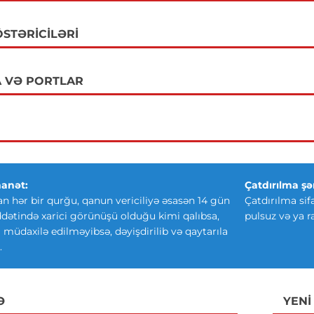
STƏRICILƏRI
 VƏ PORTLAR
anət:
Çatdırılma şər
an hər bir qurğu, qanun vericiliyə əsasən 14 gün
Çatdırılma sif
ətində xarici görünüşü olduğu kimi qalıbsa,
pulsuz və ya r
ki müdaxilə edilməyibsə, dəyişdirilib və qaytarıla
.
Ə
YENI