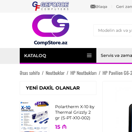
Əlaqə
Geri zə
KATALOQ
Servis və zəm
Əsas səhifə
/
Noutbuklar
/
HP Noutbukları
/
HP Pavilion G6-
YENI DAXIL OLANLAR
Polartherm X-10 by
Thermal Grizzly 2
gr (S-PT-X10-002)
15
₼