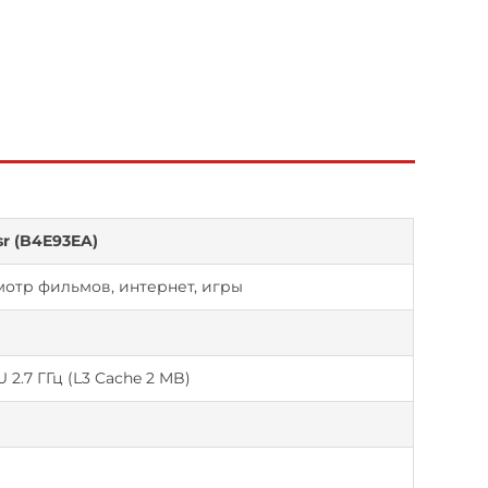
sr (B4E93EA)
отр фильмов, интернет, игры
2.7 ГГц (L3 Cache 2 MB)