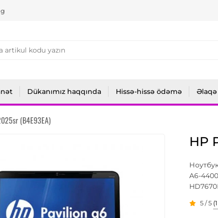
ng
anət
Dükanımız haqqında
Hissə-hissə ödəmə
Əlaqə
2025sr (B4E93EA)
HP P
Ноутбук
A6-4400
HD7670M 
5 / 5
(