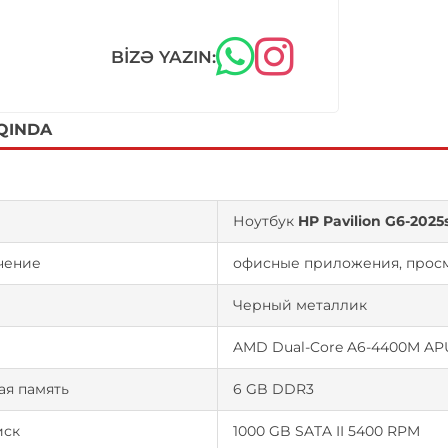
BIZƏ YAZIN:
QINDA
Ноутбук
HP Pavilion G6-2025
чение
офисные приложения, просм
Черный металлик
р
AMD Dual-Core A6-4400M APU 
ая память
6 GB DDR3
иск
1000 GB SATA II 5400 RPM