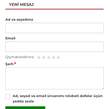
YENI MESAJ
Ad və soyadınız
Email
Qiymətləndirmə
*
Şərh
Ad, soyad və email ünvanımı növbəti dəfələr üçün
yadda saxla