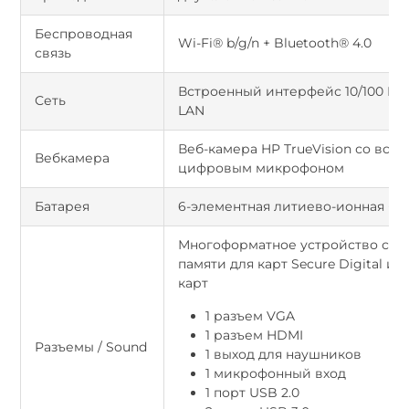
Беспроводная
Wi-Fi® b/g/n + Bluetooth® 4.0
связь
Встроенный интерфейс 10/100 BAS
Сеть
LAN
Веб-камера HP TrueVision со вст
Вебкамера
цифровым микрофоном
Батарея
6-элементная литиево-ионная ба
Многоформатное устройство счи
памяти для карт Secure Digital и
карт
1 разъем VGA
1 разъем HDMI
Разъемы / Sound
1 выход для наушников
1 микрофонный вход
1 порт USB 2.0