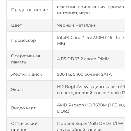
офисные приложения, просмотр 
Предназначение
интернет, игры
Цвет
Черный металлик
Intel® Core™ i5-3230M (2,6 ГГц, Кэ
Процессор
МБ)
Оперативная
4 ГБ DDR3 2 слота DIMM
память
Жёсткий диск
500 ГБ, 5400 об/мин SATA
HD BrightView с диагональю 39,6 
Экран
и светодиодной подсветкой (1366 
AMD Radeon HD 7670М (1 ГБ выде
Видео карт
DDR3)
Оптический
Привод SuperMulti DVD±R/RW с 
привод
двухслойной записи