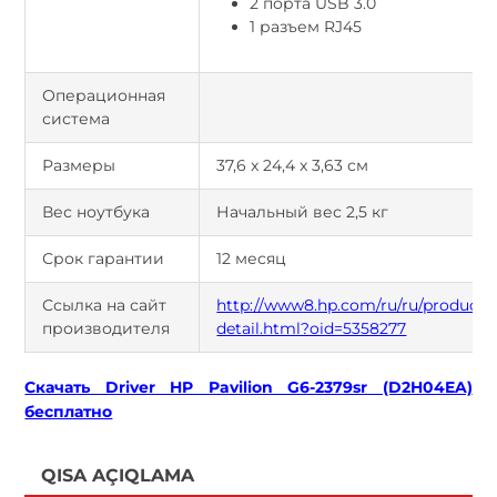
2 порта USB 3.0
1 разъем RJ45
Операционная
система
Размеры
37,6 x 24,4 x 3,63 см
Вес ноутбука
Начальный вес 2,5 кг
Срок гарантии
12 месяц
Ссылка на сайт
http://www8.hp.com/ru/ru/products/
производителя
detail.html?oid=5358277
Скачать Driver HP Pavilion G6-2379sr (D2H04EA)
бесплатно
QISA AÇIQLAMA