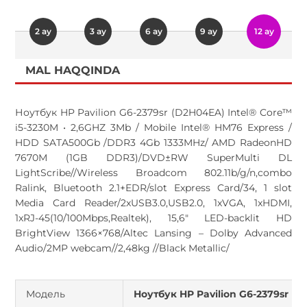
2 ay
3 ay
6 ay
9 ay
12 ay
MAL HAQQINDA
Ноутбук HP Pavilion G6-2379sr (D2H04EA) Intel® Core™
i5-3230M • 2,6GHZ 3Mb / Mobile Intel® HM76 Express /
HDD SATA500Gb /DDR3 4Gb 1333MHz/ AMD RadeonHD
7670М (1GB DDR3)/DVD±RW SuperMulti DL
LightScribe//Wireless Broadcom 802.11b/g/n,combo
Ralink, Bluetooth 2.1+EDR/slot Express Card/34, 1 slot
Media Card Reader/2xUSB3.0,USB2.0, 1xVGA, 1xHDMI,
1xRJ-45(10/100Mbps,Realtek), 15,6" LED-backlit HD
BrightView 1366×768/Altec Lansing – Dolby Advanced
Audio/2MP webcam//2,48kg //Black Metallic/
Модель
Ноутбук HP Pavilion G6-2379sr (