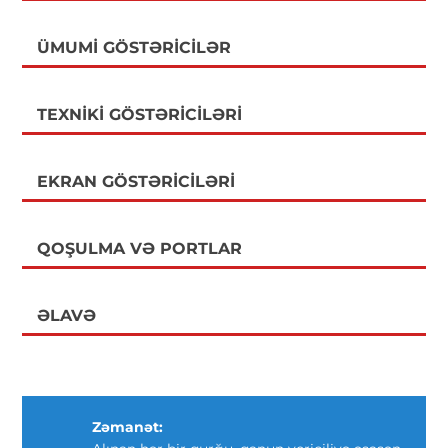
ÜMUMI GÖSTƏRICILƏR
TEXNIKI GÖSTƏRICILƏRI
EKRAN GÖSTƏRICILƏRI
QOŞULMA VƏ PORTLAR
ƏLAVƏ
Zəmanət: