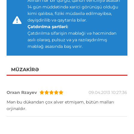
Alınan hər bir qurğu, qanun vericiliyə əsasən
14 gün müddətində xarici görünüşü olduğu
kimi qalıbsa, fiziki müdaxilə edilməyibsə,
dəyişdirilib və qaytarıla bilər.
Çatdırılma şərtləri:
Çatdırılma sifarişin məbləği və həcmindən
asılı olaraq, pulsuz və ya razılaşdırılmış
məbləğ əsasında baş verir.
MÜZAKIRƏ
Orxan Rzayev
09.04.2013 10:27:36
Mən bu dükandan çox alver etmişəm, bütün malları
orjinaldır.