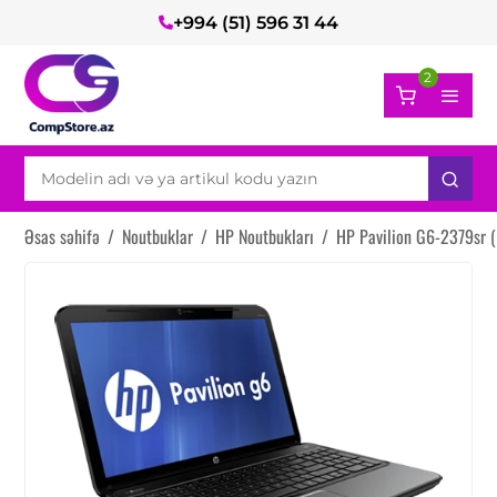
+994 (51) 596 31 44
2
Əsas səhifə
/
Noutbuklar
/
HP Noutbukları
/
HP Pavilion G6-2379sr