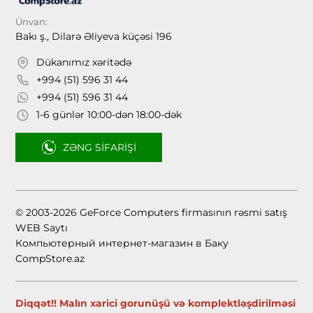
Ünvan:
Bakı ş., Dilarə Əliyeva küçəsi 196
Dükanımız xəritədə
+994 (51) 596 31 44
+994 (51) 596 31 44
1-6 günlər 10:00-dən 18:00-dək
ZƏNG SIFARIŞI
© 2003-2026 GeForce Computers firmasının rəsmi satış
WEB Saytı
Компьютерный интернет-магазин в Баку
CompStore.az
Diqqət!! Malın xarici gorunüşü və komplektləşdirilməsi