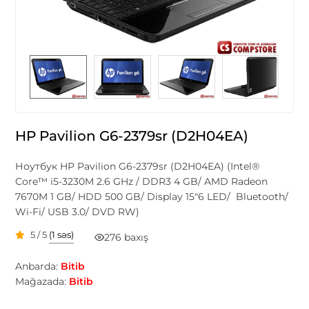
HP Pavilion G6-2379sr (D2H04EA)
Ноутбук HP Pavilion G6-2379sr (D2H04EA) (Intel®
Core™ i5-3230M 2.6 GHz / DDR3 4 GB/ AMD Radeon
7670M 1 GB/ HDD 500 GB/ Display 15"6 LED/ Bluetooth/
Wi-Fi/ USB 3.0/ DVD RW)
5 / 5
(1 səs)
276 baxış
Anbarda:
Bitib
Mağazada:
Bitib