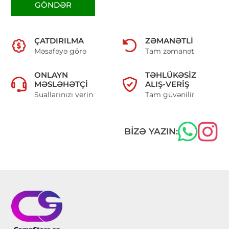
GÖNDƏR
ÇATDIRILMA
ZƏMANƏTLI
Məsafəyə görə
Tam zəmanət
ONLAYN
TƏHLÜKƏSIZ
MƏSLƏHƏTÇI
ALIŞ-VERIŞ
Suallarınızı verin
Tam güvənilir
BIZƏ YAZIN: