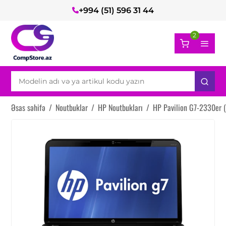
+994 (51) 596 31 44
2
Əsas səhifə
/
Noutbuklar
/
HP Noutbukları
/
HP Pavilion G7-2330er 