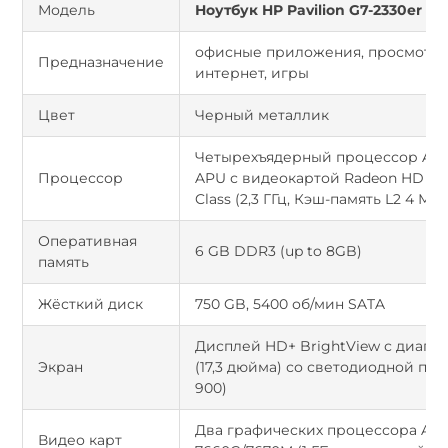
Модель
Ноутбук HP Pavilion G7-2330er (
офисные приложения, просмотр 
Предназначение
интернет, игры
Цвет
Черный металлик
Четырехъядерный процессор AM
Процессор
APU с видеокартой Radeon HD 766
Class (2,3 ГГц, Кэш-память L2 4 МБ)
Оперативная
6 GB DDR3 (up to 8GB)
память
Жёсткий диск
750 GB, 5400 об/мин SATA
Дисплей HD+ BrightView с диагон
Экран
(17,3 дюйма) со светодиодной под
900)
Два графических процессора AM
Видео карт