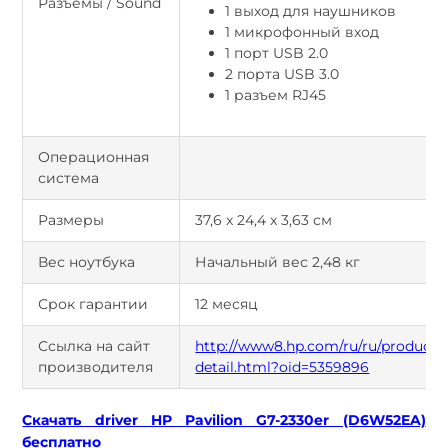
Разъемы / Sound
1 выход для наушников
1 микрофонный вход
1 порт USB 2.0
2 порта USB 3.0
1 разъем RJ45
Операционная
система
Размеры
37,6 x 24,4 x 3,63 см
Вес ноутбука
Начальный вес 2,48 кг
Срок гарантии
12 месяц
Ссылка на сайт
http://www8.hp.com/ru/ru/products/
производителя
detail.html?oid=5359896
Скачать driver HP Pavilion G7-2330er (D6W52EA)
бесплатно