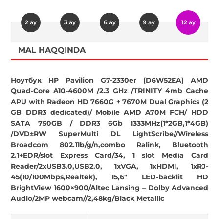
2 ay
3 ay
6 ay
9 ay
12 ay
MAL HAQQINDA
Ноутбук HP Pavilion G7-2330er (D6W52EA) AMD
Quad-Core A10-4600M /2.3 GHz /TRINITY 4mb Cache
APU with Radeon HD 7660G + 7670M Dual Graphics (2
GB DDR3 dedicated)/ Mobile AMD A70M FCH/ HDD
SATA 750GB / DDR3 6Gb 1333MHz(1*2GB,1*4GB)
/DVD±RW SuperMulti DL LightScribe//Wireless
Broadcom 802.11b/g/n,combo Ralink, Bluetooth
2.1+EDR/slot Express Card/34, 1 slot Media Card
Reader/2xUSB3.0,USB2.0, 1xVGA, 1xHDMI, 1xRJ-
45(10/100Mbps,Realtek), 15,6" LED-backlit HD
BrightView 1600×900/Altec Lansing – Dolby Advanced
Audio/2MP webcam//2,48kg/Black Metallic