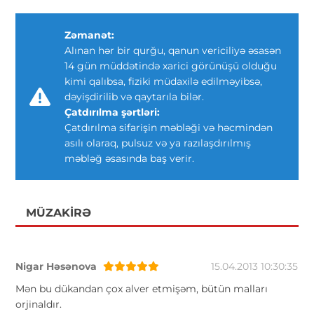
Zəmanət:
Alınan hər bir qurğu, qanun vericiliyə əsasən
14 gün müddətində xarici görünüşü olduğu
kimi qalıbsa, fiziki müdaxilə edilməyibsə,
dəyişdirilib və qaytarıla bilər.
Çatdırılma şərtləri:
Çatdırılma sifarişin məbləği və həcmindən
asılı olaraq, pulsuz və ya razılaşdırılmış
məbləğ əsasında baş verir.
MÜZAKIRƏ
Nigar Həsənova
15.04.2013 10:30:35
Mən bu dükandan çox alver etmişəm, bütün malları
orjinaldır.