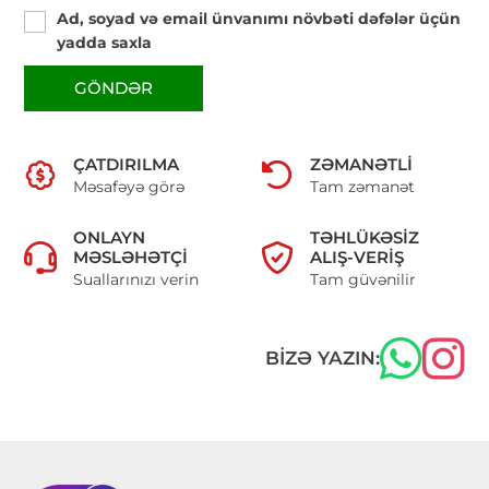
Ad, soyad və email ünvanımı növbəti dəfələr üçün
yadda saxla
GÖNDƏR
ÇATDIRILMA
ZƏMANƏTLI
Məsafəyə görə
Tam zəmanət
ONLAYN
TƏHLÜKƏSIZ
MƏSLƏHƏTÇI
ALIŞ-VERIŞ
Suallarınızı verin
Tam güvənilir
BIZƏ YAZIN: