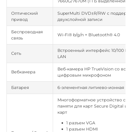
7660G/7670M (1 ГБ выделенной п
Оптический
SuperMulti DVD±R/RW с поддерж
привод
двухслойной записи
Беспроводная
Wi-Fi® b/g/n + Bluetooth® 4.0
связь
Встроенный интерфейс 10/100 BAS
Сеть
LAN
Веб-камера HP TrueVision со вст
Вебкамера
цифровым микрофоном
Батарея
6-элементная литиево-ионная ба
Многоформатное устройство счи
памяти для карт Secure Digital и
карт
1 разъем VGA
1 разъем HDMI