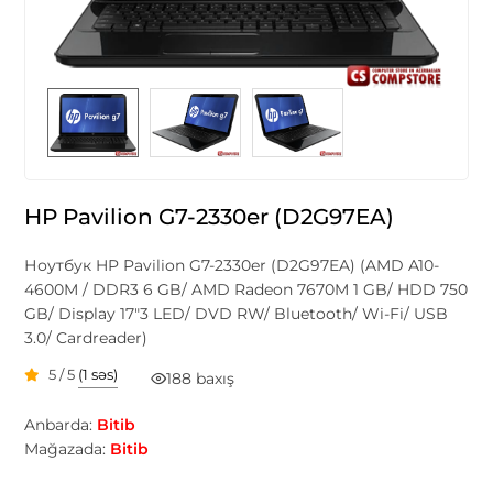
HP Pavilion G7-2330er (D2G97EA)
Ноутбук HP Pavilion G7-2330er (D2G97EA) (AMD A10-
4600M / DDR3 6 GB/ AMD Radeon 7670M 1 GB/ HDD 750
GB/ Display 17"3 LED/ DVD RW/ Bluetooth/ Wi-Fi/ USB
3.0/ Cardreader)
5 / 5
(1 səs)
188 baxış
Anbarda:
Bitib
Mağazada:
Bitib