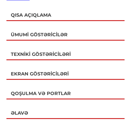
QISA AÇIQLAMA
ÜMUMI GÖSTƏRICILƏR
TEXNIKI GÖSTƏRICILƏRI
EKRAN GÖSTƏRICILƏRI
QOŞULMA VƏ PORTLAR
ƏLAVƏ