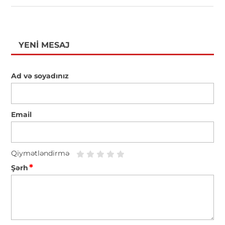
YENI MESAJ
Ad və soyadınız
Email
Qiymətləndirmə
*
Şərh