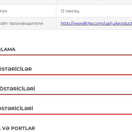
тии
12 месяц
сайт производителя
http://www8.hp.com/ua/ru/product
QLAMA
ÖSTƏRICILƏR
GÖSTƏRICILƏRI
STƏRICILƏRI
 VƏ PORTLAR