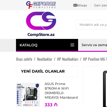
Əlaqə
Geri zə
KATALOQ
Servis və zəm
Əsas səhifə
/
Noutbuklar
/
HP Noutbukları
/
HP Pavilion M6-
YENI DAXIL OLANLAR
ASUS Prime
B760M-A WiFi
(90MB1EL0-
M1EAY0) Mainboard
333
₼