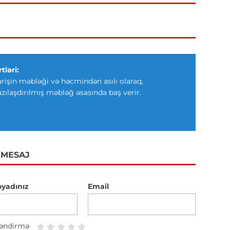
tləri:
arişin məbləği və həcmindən asılı olaraq,
azılaşdırılmış məbləğ əsasında baş verir.
 MESAJ
oyadınız
Email
əndirmə