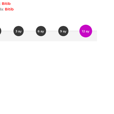
:
Bitib
a:
Bitib
3 ay
6 ay
9 ay
12 ay