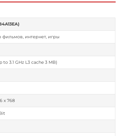
(B4A13EA)
 фильмов, интернет, игры
Up to 3.1 GHz L3 cache 3 MB)
6 x 768
Bit