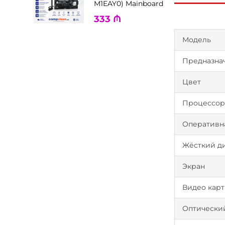
M1EAY0) Mainboard
333
₼
Модель
Предназна
Цвет
Процессо
Оперативн
Жёсткий д
Экран
Видео карт
Оптически