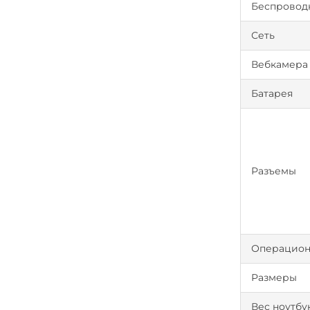
Беспроводн
Сеть
Вебкамера
Батарея
Разъемы
Операцион
Размеры
Вес ноутбу