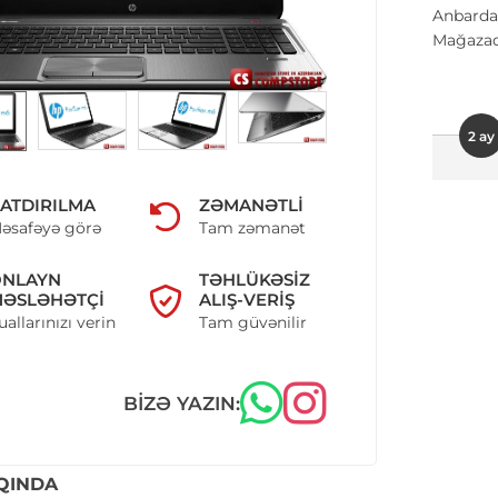
Anbarda
Mağazad
2 ay
ATDIRILMA
ZƏMANƏTLI
əsafəyə görə
Tam zəmanət
ONLAYN
TƏHLÜKƏSIZ
ƏSLƏHƏTÇI
ALIŞ-VERIŞ
uallarınızı verin
Tam güvənilir
BIZƏ YAZIN:
QINDA