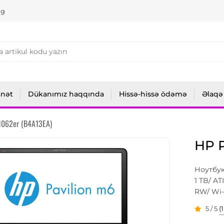
ng
anət
Dükanımız haqqında
Hissə-hissə ödəmə
Əlaqə
1062er (B4A13EA)
HP P
Ноутбук 
1 TB/ A
RW/ Wi-
5 / 5
(