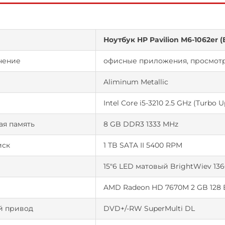
Ноутбук HP Pavilion M6-1062er 
чение
офисные приложения, просмотр
Aliminum Metallic
р
Intel Core i5-3210 2.5 GHz (Turbo 
ая память
8 GB DDR3 1333 MHz
иск
1 TB SATA II 5400 RPM
15"6 LED матовый BrightWiev 136
AMD Radeon HD 7670M 2 GB 128 
й привод
DVD+/-RW SuperMulti DL