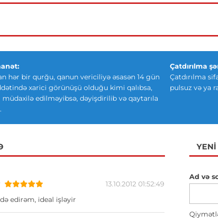
anət:
Çatdırılma şər
an hər bir qurğu, qanun vericiliyə əsasən 14 gün
Çatdırılma sif
ətində xarici görünüşü olduğu kimi qalıbsa,
pulsuz və ya r
ki müdaxilə edilməyibsə, dəyişdirilib və qaytarıla
.
Ə
YENI
Ad və s
v
13.10.2012 01:52:49
də edirəm, ideal işləyir
Qiymətl