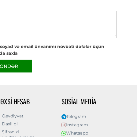
 soyad və email ünvanımı növbəti dəfələr üçün
da saxla
ÖNDƏR
ŞƏXSI HESAB
SOSIAL MEDIA
Qeydiyyat
Telegram
Daxil ol
Instagram
Şifrənizi
Whatsapp