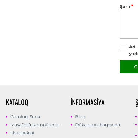
*
Şərh
Ad,
yad
G
KATALOQ
İNFORMASIYA
Gaming Zona
Blog
Masaüstü Kompüterlər
Dükanımız haqqında
Noutbuklar