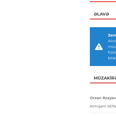
ƏLAVƏ
Zəm
Alın
müdd
fizi
bilər
MÜZAKIR
Orxan Rzaye
Almışam istifa