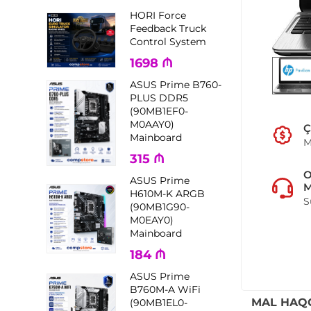
HORI Force
Feedback Truck
Control System
1698
₼
ASUS Prime B760-
PLUS DDR5
(90MB1EF0-
M0AAY0)
Ç
Mainboard
M
315
₼
ASUS Prime
M
H610M-K ARGB
S
(90MB1G90-
M0EAY0)
Mainboard
184
₼
ASUS Prime
B760M-A WiFi
MAL HAQ
(90MB1EL0-