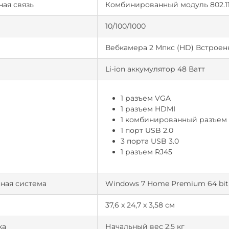
ая связь
Комбинированный модуль 802.11b/
10/100/1000
Вебкамера 2 Мпкс (HD) Встрое
Li-ion аккумулятор 48 Ватт
1 разъем VGA
1 разъем HDMI
1 комбинированный разъем
1 порт USB 2.0
3 порта USB 3.0
1 разъем RJ45
ная система
Windows 7 Home Premium 64 bit
37,6 x 24,7 x 3,58 см
ка
Начальный вес 2,5 кг