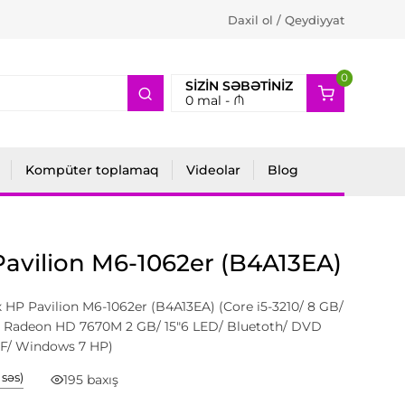
Daxil ol / Qeydiyyat
0
2
SIZIN SƏBƏTINIZ
0
mal -
₼
Kompüter toplamaq
Videolar
Blog
avilion M6-1062er (B4A13EA)
HP Pavilion M6-1062er (B4A13EA) (Core i5-3210/ 8 GB/
TI Radeon HD 7670M 2 GB/ 15"6 LED/ Bluetoth/ DVD
F/ Windows 7 HP)
1 səs)
195 baxış