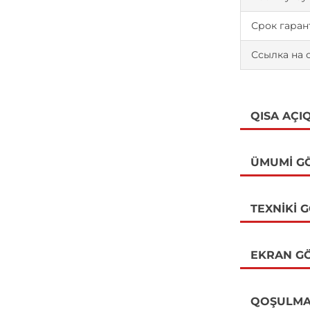
Срок гаран
Ссылка на 
QISA AÇI
ÜMUMI G
TEXNIKI 
EKRAN GÖ
QOŞULMA