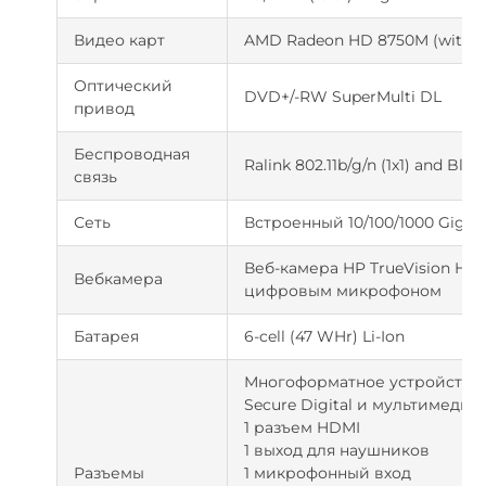
Видео карт
AMD Radeon HD 8750M (with 2
Оптический
DVD+/-RW SuperMulti DL
привод
Беспроводная
Ralink 802.11b/g/n (1x1) and Bl
связь
Сеть
Встроенный 10/100/1000 Gigabi
Веб-камера HP TrueVision H
Вебкамера
цифровым микрофоном
Батарея
6-cell (47 WHr) Li-Ion
Многоформатное устройство 
Secure Digital и мультимедий
1 разъем HDMI
1 выход для наушников
Разъемы
1 микрофонный вход