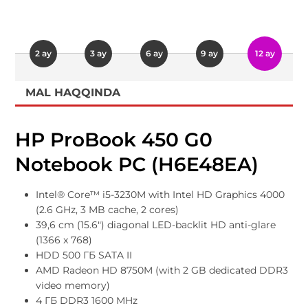
2 ay
3 ay
6 ay
9 ay
12 ay
MAL HAQQINDA
HP ProBook 450 G0
Notebook PC (H6E48EA)
Intel® Core™ i5-3230M with Intel HD Graphics 4000
(2.6 GHz, 3 MB cache, 2 cores)
39,6 cm (15.6") diagonal LED-backlit HD anti-glare
(1366 x 768)
HDD 500 ГБ SATA II
AMD Radeon HD 8750M (with 2 GB dedicated DDR3
video memory)
4 ГБ DDR3 1600 MHz