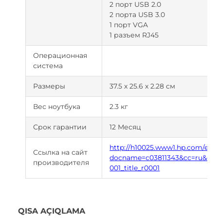
2 порт USB 2.0
2 порта USB 3.0
1 порт VGA
1 разъем RJ45
Операционная
система
Размеры
37.5 x 25.6 x 2.28 см
Вес ноутбука
2.3 кг
Срок гарантии
12 Месяц
http://h10025.www1.hp.com/ew
Ссылка на сайт
docname=c03811343&cc=ru&dlc=
производителя
001_title_r0001
QISA AÇIQLAMA