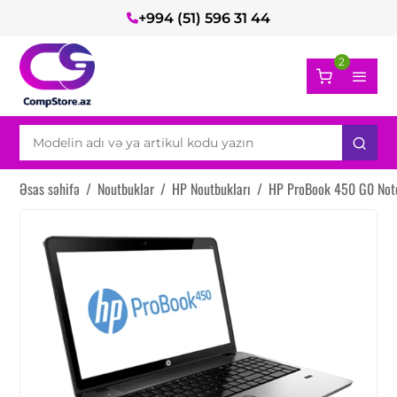
+994 (51) 596 31 44
2
Əsas səhifə
/
Noutbuklar
/
HP Noutbukları
/
HP ProBook 450 G0 Not