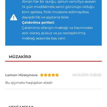
Alınan hər bir qurğu, qanun vericiliyə əsasən
14 gün müddətində xarici görünüşü olduğu
kimi qalıbsa, fiziki müdaxilə edilməyibsə,
dəyişdirilib və qaytarıla bilər.
Çatdırılma şərtləri:
Çatdırılma sifarişin məbləği və həcmindən
asılı olaraq, pulsuz və ya razılaşdırılmış
məbləğ əsasında baş verir.
MÜZAKIRƏ
Ləman Hüseynova
04.10.2013 11:02:02
Bu qiymətə həqiqətən əladır