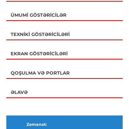
ÜMUMI GÖSTƏRICILƏR
TEXNIKI GÖSTƏRICILƏRI
EKRAN GÖSTƏRICILƏRI
QOŞULMA VƏ PORTLAR
ƏLAVƏ
Zəmanət: