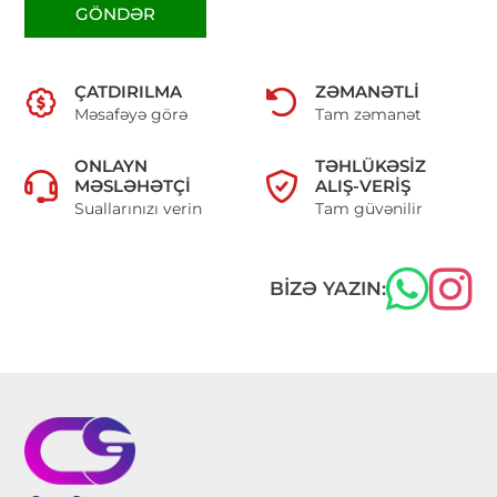
GÖNDƏR
ÇATDIRILMA
ZƏMANƏTLI
Məsafəyə görə
Tam zəmanət
ONLAYN
TƏHLÜKƏSIZ
MƏSLƏHƏTÇI
ALIŞ-VERIŞ
Suallarınızı verin
Tam güvənilir
BIZƏ YAZIN: