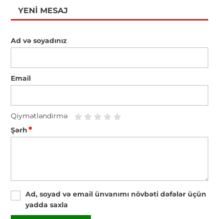
YENI MESAJ
Ad və soyadınız
Email
Qiymətləndirmə
*
Şərh
Ad, soyad və email ünvanımı növbəti dəfələr üçün
yadda saxla