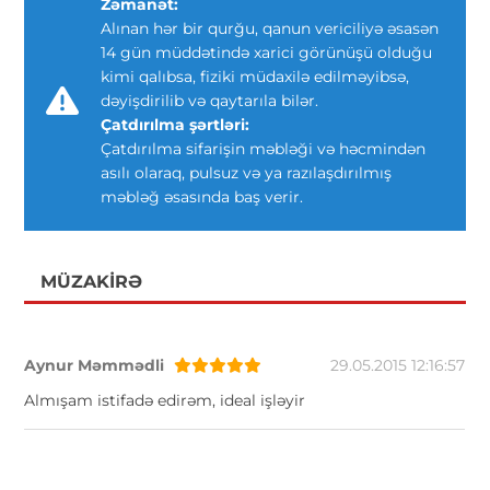
Zəmanət:
Alınan hər bir qurğu, qanun vericiliyə əsasən
14 gün müddətində xarici görünüşü olduğu
kimi qalıbsa, fiziki müdaxilə edilməyibsə,
dəyişdirilib və qaytarıla bilər.
Çatdırılma şərtləri:
Çatdırılma sifarişin məbləği və həcmindən
asılı olaraq, pulsuz və ya razılaşdırılmış
məbləğ əsasında baş verir.
MÜZAKIRƏ
Aynur Məmmədli
29.05.2015 12:16:57
Almışam istifadə edirəm, ideal işləyir