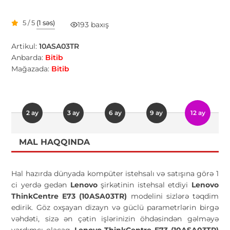
5 / 5
(1 səs)
193 baxış
Artikul:
10ASA03TR
Anbarda:
Bitib
Mağazada:
Bitib
2 ay
3 ay
6 ay
9 ay
12 ay
MAL HAQQINDA
Hal hazırda dünyada kompüter istehsalı və satışına görə 1
ci yerdə gedən
Lenovo
şirkətinin istehsal etdiyi
Lenovo
ThinkCentre E73 (10ASA03TR)
modelini sizlərə təqdim
edirik. Göz oxşayan dizayn və güclü parametrlərin birgə
vəhdəti, sizə ən çətin işlərinizin öhdəsindən gəlməyə
yardımçı olacaq.
Lenovo ThinkCentre E73 (10ASA03TR
)