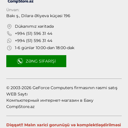
Ünvan:
Bakı ş., Dilarə Əliyeva küçəsi 196
Dükanımız xəritədə
+994 (51) 596 31 44
+994 (51) 596 31 44
1-6 günlər 10:00-dən 18:00-dək
ZƏNG SIFARIŞI
© 2003-2026 GeForce Computers firmasının rəsmi satış
WEB Saytı
Компьютерный интернет-магазин в Баку
CompStore.az
Diqqət!! Malın xarici gorunüşü və komplektləşdirilməsi