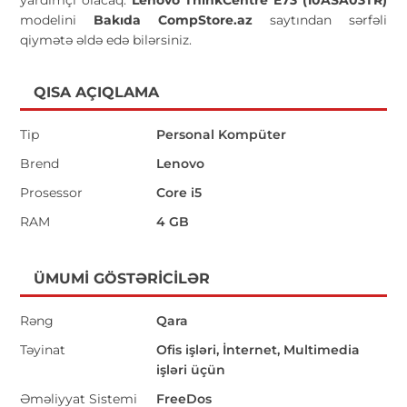
modelini
Bakıda CompStore.az
saytından sərfəli
qiymətə əldə edə bilərsiniz.
QISA AÇIQLAMA
Tip
Personal Kompüter
Brend
Lenovo
Prosessor
Core i5
RAM
4 GB
ÜMUMI GÖSTƏRICILƏR
Rəng
Qara
Təyinat
Ofis işləri, İnternet, Multimedia
işləri üçün
Əməliyyat Sistemi
FreeDos