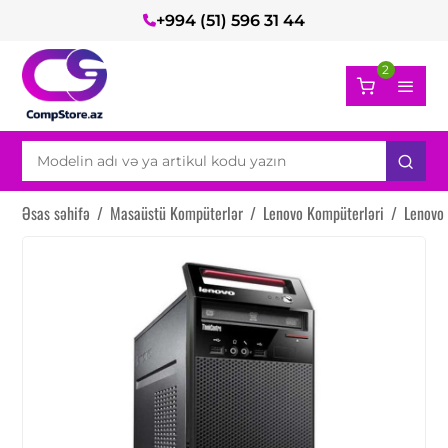
+994 (51) 596 31 44
2
Əsas səhifə
/
Masaüstü Kompüterlər
/
Lenovo Kompüterləri
/
Lenovo