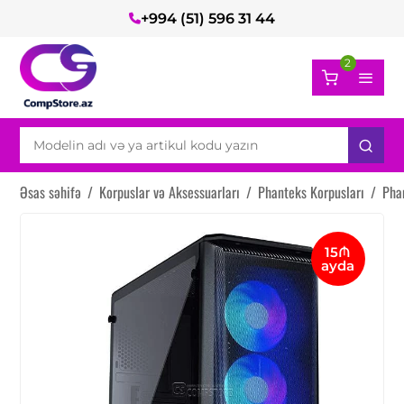
+994 (51) 596 31 44
2
Əsas səhifə
/
Korpuslar və Aksessuarları
/
Phanteks Korpusları
/
Pha
15₼
ayda