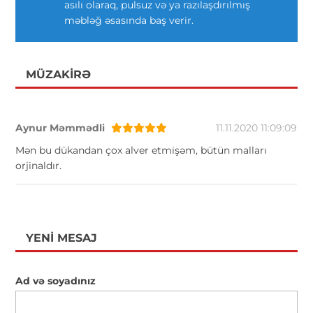
asılı olaraq, pulsuz və ya razılaşdırılmış
məbləğ əsasında baş verir.
MÜZAKIRƏ
Aynur Məmmədli
11.11.2020 11:09:09
Mən bu dükandan çox alver etmişəm, bütün malları
orjinaldır.
YENI MESAJ
Ad və soyadınız