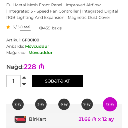
Full Metal Mesh Front Panel | Improved Airflow
| Integrated 3 - Speed Fan Controller | Integrated Digital
RGB Lighting And Expansion | Magnetic Dust Cover
5 / 5
(1 səs)
459 baxış
Artikul:
GF00100
Anbarda:
Mövcuddur
Mağazada:
Mövcuddur
228 ₼
Nağd:
SƏBƏTƏ AT
2 ay
3 ay
6 ay
9 ay
12 ay
21.66 ₼ x 12 ay
BirKart