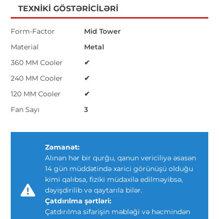
TEXNIKI GÖSTƏRICILƏRI
Form-Factor
Mid Tower
Material
Metal
360 MM Cooler
✔
240 MM Cooler
✔
120 MM Cooler
✔
Fan Sayı
3
Zəmanət:
Alınan hər bir qurğu, qanun vericiliyə əsasən
14 gün müddətində xarici görünüşü olduğu
kimi qalıbsa, fiziki müdaxilə edilməyibsə,
dəyişdirilib və qaytarıla bilər.
Çatdırılma şərtləri:
Çatdırılma sifarişin məbləği və həcmindən