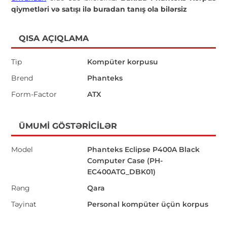
qiymetləri və satışı ilə buradan tanış ola bilərsiz
QISA AÇIQLAMA
Tip
Kompüter korpusu
Brend
Phanteks
Form-Factor
ATX
ÜMUMI GÖSTƏRICILƏR
Model
Phanteks Eclipse P400A Black
Computer Case (PH-
EC400ATG_DBK01)
Rəng
Qara
Təyinat
Personal kompüter üçün korpus