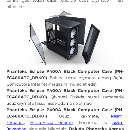
banka gedmədən daxili kreditlə ucuz qiymətə
ala
bilərsiniz
Phanteks Eclipse P400A Black Computer Case (PH-
EC400ATG_DBK01)
Bakıda ucuz qiymətə almaq üçün
CompStore İnternet-maqazini müraciət edin.
Phanteks Eclipse P400A Black Computer Case (PH-
EC400ATG_DBK01)
Qiymeti Bakıda rəsmi zəmanətlə
ucuz qiymətə hissə hissə ödəmə ilə almaq.
Phanteks Eclipse P400A Black Computer Case (PH-
EC400ATG_DBK01)
Ucuz qiymətə,
Rəsmi
zəmanət
,
Hissə-Hissə ödəmə
, köçürmə ilə
bizim
ünvandan
əldə edə bilərsiniz.
Bakıda Phanteks Korpus