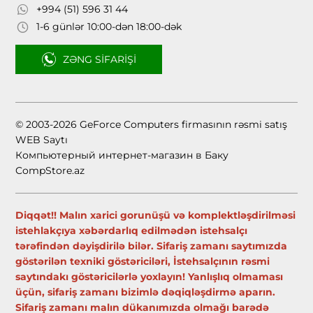
+994 (51) 596 31 44
1-6 günlər 10:00-dən 18:00-dək
ZƏNG SIFARIŞI
© 2003-2026 GeForce Computers firmasının rəsmi satış
WEB Saytı
Компьютерный интернет-магазин в Баку
CompStore.az
Diqqət!! Malın xarici gorunüşü və komplektləşdirilməsi
istehlakçıya xəbərdarlıq edilmədən istehsalçı
tərəfindən dəyişdirilə bilər. Sifariş zamanı saytımızda
göstərilən texniki göstəriciləri, İstehsalçının rəsmi
saytındakı göstəricilərlə yoxlayın! Yanlışlıq olmaması
üçün, sifariş zamanı bizimlə dəqiqləşdirmə aparın.
Sifariş zamanı malın dükanımızda olmağı barədə