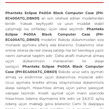
Phanteks Eclipse P400A Black Computer Case (PH-
EC400ATG_DBK01)
ən son istehsal edilən modellərdən
biridir. Yüksək keyfiyyətli və uzun müddət stabil
çalışmağı isə, istifadəçi üçün ideal seçimdir.
Phanteks
Eclipse P400A Black Computer Case (PH-
EC400ATG_DBK01)
modelini Bakıda dükanımızdan sizə
münasib qiymətə sifariş edə bilərsiniz. Dükanımız istər
online istərsə də real olaraq satdığı hər bir texnikaya yazılı
rəsmi zəmanət təqdim edir. Daha ətraflı məlumat almaq
üçün dülkanımızın menecerləri ilə əlaqə
saxlayın.
Phanteks Eclipse P400A Black Computer
Case (PH-EC400ATG_DBK01)
Bakıda ucuz satis qiymeti
almaq və endirimlər üçün dükanımıza müraciət edin.
Ucuz qiymətə kredite almaq istəyirsinizsə dükanımızla
əlaqə saxlayln. Hissə-hissə almaq üçün yalnız şəxsiyyət
vəsiqəsi lazımdır. Kredit qiymət üçün malın üzərində
hissə-hissə ödəmə düyməsinə klik edin və 3,6,9,12 aylıq
ödəniş üçün məbləği görə bilərsiniz. Cəmi 15 dəqiqəyə