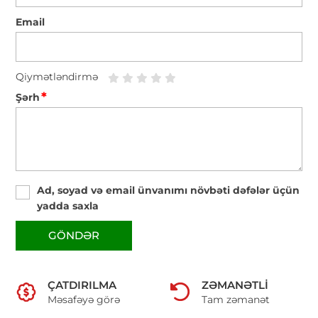
Email
Qiymətləndirmə
*
Şərh
Ad, soyad və email ünvanımı növbəti dəfələr üçün
yadda saxla
GÖNDƏR
ÇATDIRILMA
ZƏMANƏTLI
Məsafəyə görə
Tam zəmanət