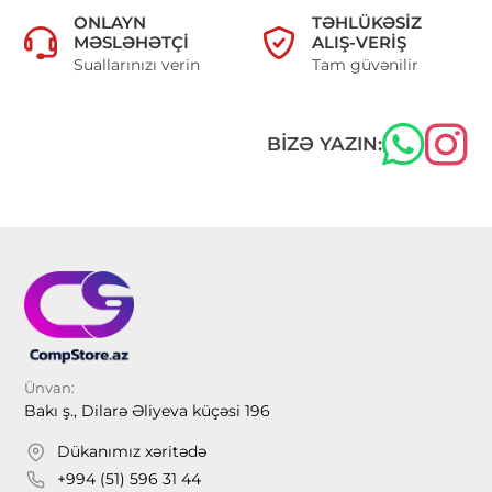
ONLAYN
TƏHLÜKƏSIZ
MƏSLƏHƏTÇI
ALIŞ-VERIŞ
Suallarınızı verin
Tam güvənilir
BIZƏ YAZIN:
Ünvan:
Bakı ş., Dilarə Əliyeva küçəsi 196
Dükanımız xəritədə
+994 (51) 596 31 44