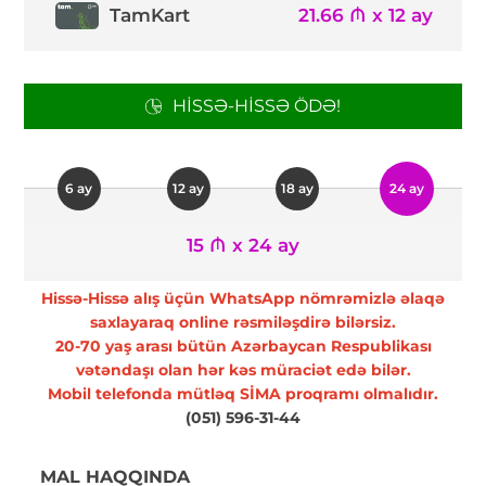
TamKart
21.66 ₼ x 12 ay
HISSƏ-HISSƏ ÖDƏ!
6 ay
12 ay
18 ay
24 ay
15 ₼ x 24 ay
Hissə-Hissə alış üçün WhatsApp nömrəmizlə əlaqə
saxlayaraq online rəsmiləşdirə bilərsiz.
20-70 yaş arası bütün Azərbaycan Respublikası
vətəndaşı olan hər kəs müraciət edə bilər.
Mobil telefonda mütləq SİMA proqramı olmalıdır.
(051) 596-31-44
MAL HAQQINDA