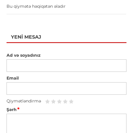
Bu qiymətə həqiqətən əladır
YENI MESAJ
Ad və soyadınız
Email
Qiymətləndirmə
*
Şərh