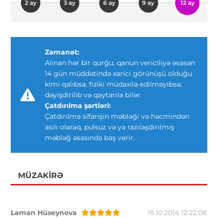
2 ay
3 ay
6 ay
9 ay
12 ay
Zəmanət:
Alınan hər bir qurğu, qanun vericiliyə əsasən
14 gün müddətində xarici görünüşü olduğu
kimi qalıbsa, fiziki müdaxilə edilməyibsə,
dəyişdirilib və qaytarıla bilər.
Çatdırılma şərtləri:
Çatdırılma sifarişin məbləği və həcmindən
asılı olaraq, pulsuz və ya razılaşdırılmış
məbləğ əsasında baş verir.
MÜZAKIRƏ
Ləman Hüseynova
16.10.2014 12:22:08