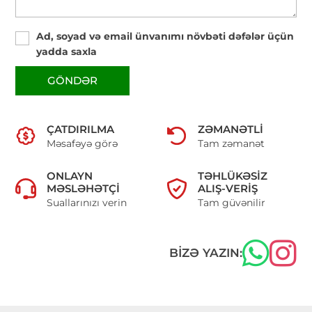
Ad, soyad və email ünvanımı növbəti dəfələr üçün
yadda saxla
GÖNDƏR
ÇATDIRILMA
ZƏMANƏTLI
Məsafəyə görə
Tam zəmanət
ONLAYN
TƏHLÜKƏSIZ
MƏSLƏHƏTÇI
ALIŞ-VERIŞ
Suallarınızı verin
Tam güvənilir
BIZƏ YAZIN: