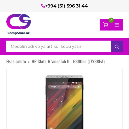
+994 (51) 596 31 44
2
Əsas səhifə
/
HP Slate 6 VoiceTab II - 6300nn (J7Y38EA)