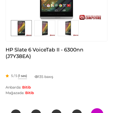
HP Slate 6 VoiceTab II - 6300nn
(J7Y38EA)
5 / 5
(1 səs)
135 baxış
Anbarda:
Bitib
Mağazada:
Bitib