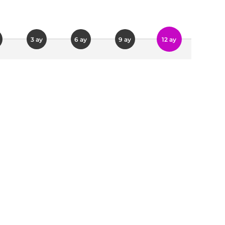
3 ay
6 ay
9 ay
12 ay