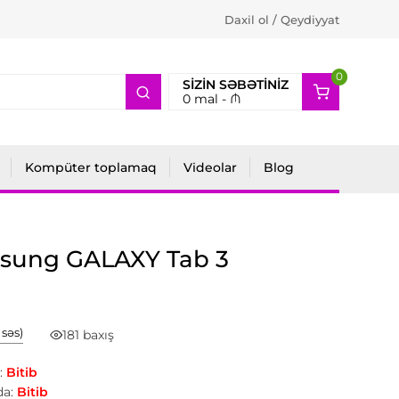
Daxil ol / Qeydiyyat
0
2
SIZIN SƏBƏTINIZ
0
mal -
₼
Kompüter toplamaq
Videolar
Blog
sung GALAXY Tab 3
1 səs)
181 baxış
:
Bitib
a:
Bitib