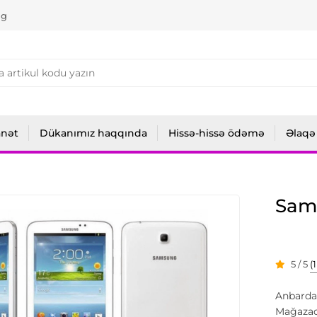
ng
anət
Dükanımız haqqında
Hissə-hissə ödəmə
Əlaqə
Sam
5 / 5
(
Anbarda
Mağazad