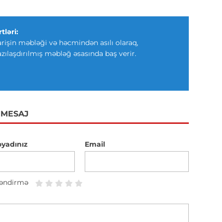
tləri:
arişin məbləği və həcmindən asılı olaraq,
azılaşdırılmış məbləğ əsasında baş verir.
 MESAJ
oyadınız
Email
əndirmə