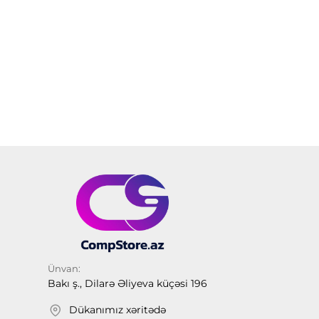
Ünvan:
Bakı ş., Dilarə Əliyeva küçəsi 196
Dükanımız xəritədə