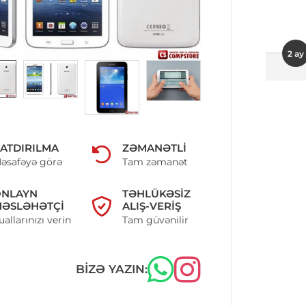
2 ay
ATDIRILMA
ZƏMANƏTLI
əsafəyə görə
Tam zəmanət
ONLAYN
TƏHLÜKƏSIZ
ƏSLƏHƏTÇI
ALIŞ-VERIŞ
uallarınızı verin
Tam güvənilir
BIZƏ YAZIN: