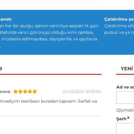
anət:
Çatdırılma şər
an hər bir qurğu, qanun vericiliyə əsasən 14 gün
Çatdırılma sif
ətində xarici görünüşü olduğu kimi qalıbsa,
pulsuz və ya r
ki müdaxilə edilməyibsə, dəyişdirilib və qaytarıla
.
Ə
YENI
Ad və s
mova
04.03.2014 12:55:04
lmədiyim texnikanı buradan tapıram. Sərfəli və
Qiymətl
*
Şərh