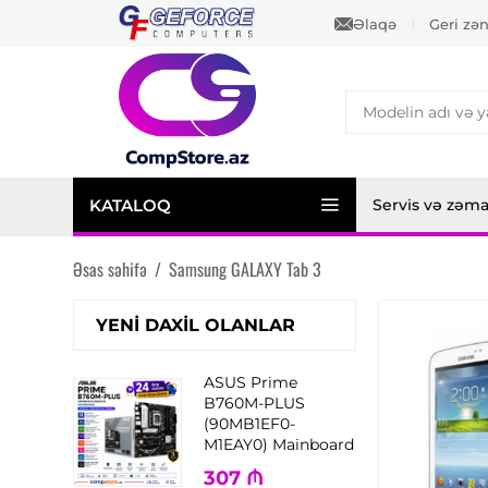
Əlaqə
Geri zə
KATALOQ
Servis və zəm
Əsas səhifə
/
Samsung GALAXY Tab 3
YENI DAXIL OLANLAR
ASUS Prime
B760M-PLUS
(90MB1EF0-
M1EAY0) Mainboard
307
₼