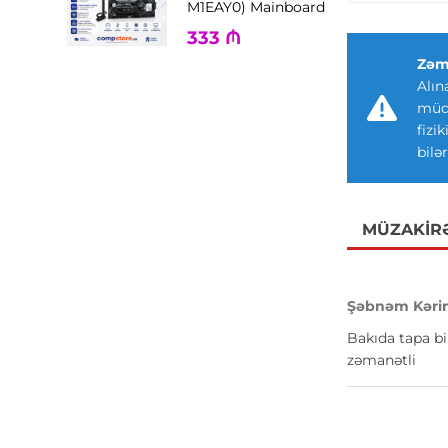
M1EAY0) Mainboard
333
₼
Zəm
Alın
müdd
fizi
bilər
MÜZAKIR
Şəbnəm Kəri
Bakıda tapa bi
zəmanətli