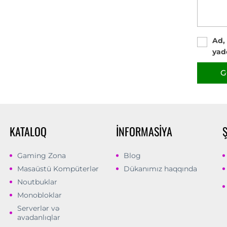
Ad,
yad
G
KATALOQ
İNFORMASIYA
Gaming Zona
Blog
Masaüstü Kompüterlər
Dükanımız haqqında
Noutbuklar
Monobloklar
Serverlər və
avadanlıqlar