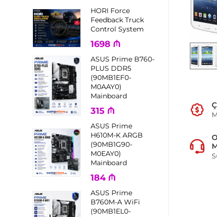
HORI Force
Feedback Truck
Control System
1698
₼
ASUS Prime B760-
PLUS DDR5
(90MB1EF0-
M0AAY0)
Mainboard
Ç
315
₼
M
ASUS Prime
H610M-K ARGB
(90MB1G90-
M
M0EAY0)
S
Mainboard
184
₼
ASUS Prime
B760M-A WiFi
(90MB1EL0-