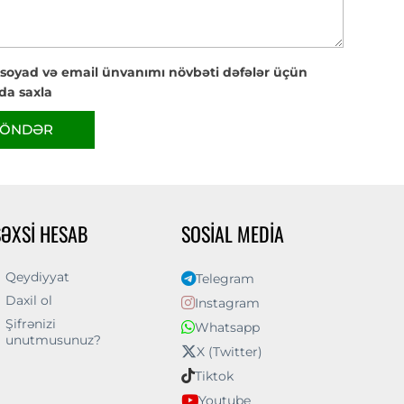
 soyad və email ünvanımı növbəti dəfələr üçün
da saxla
ÖNDƏR
ŞƏXSI HESAB
SOSIAL MEDIA
Qeydiyyat
Telegram
Daxil ol
Instagram
Şifrənizi
Whatsapp
unutmusunuz?
X (Twitter)
Tiktok
Youtube