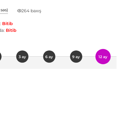
1 səs)
264 baxış
:
Bitib
a:
Bitib
3 ay
6 ay
9 ay
12 ay