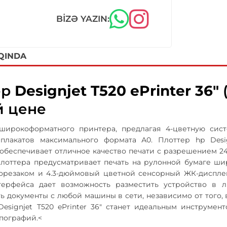
BIZƏ YAZIN:
QINDA
ер
Designjet T520 ePrinter 36"
й цене
широкоформатного принтера, предлагая 4-цветную сист
плакатов максимального формата А0. Плоттер hp Desig
обеспечивает отличное качество печати с разрешением 2400
плоттера предусматривает печать на рулонной бумаге ши
торезаком и 4.3-дюймовый цветной сенсорный ЖК-диспле
терфейса дает возможность разместить устройство в л
ь документы с любой машины в сети, независимо от того
Designjet T520 ePrinter 36" станет идеальным инструме
ипографий.<