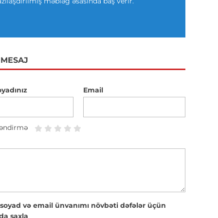
azılaşdırılmış məbləğ əsasında baş verir.
 MESAJ
oyadınız
Email
əndirmə
 soyad və email ünvanımı növbəti dəfələr üçün
da saxla