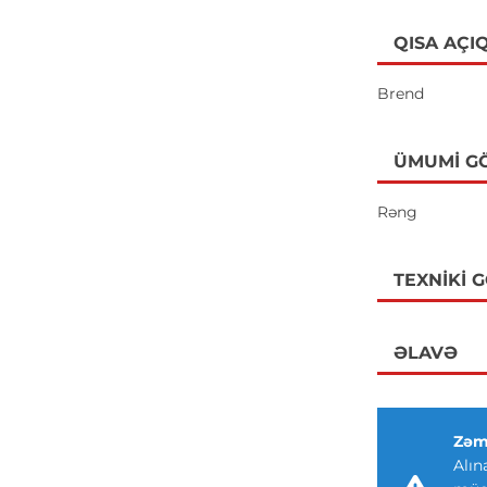
QISA AÇI
Brend
ÜMUMI G
Rəng
TEXNIKI 
ƏLAVƏ
Zəm
Alın