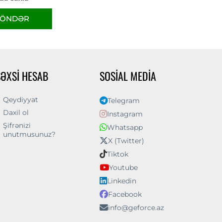
ÖNDƏR
ŞƏXSI HESAB
SOSIAL MEDIA
Qeydiyyat
Telegram
Daxil ol
Instagram
Şifrənizi
Whatsapp
unutmusunuz?
X (Twitter)
Tiktok
Youtube
Linkedin
Facebook
info@geforce.az