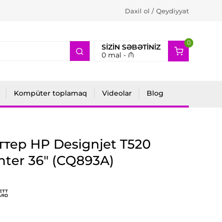
Daxil ol / Qeydiyyat
0
2
SIZIN SƏBƏTINIZ
0
mal -
₼
Kompüter toplamaq
Videolar
Blog
тер HP Designjet T520
nter 36" (CQ893A)