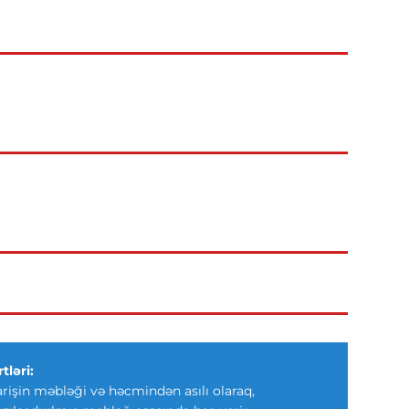
tləri:
arişin məbləği və həcmindən asılı olaraq,