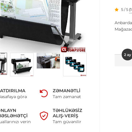
5 / 5
(
Anbarda
Mağazad
2 ay
ATDIRILMA
ZƏMANƏTLI
əsafəyə görə
Tam zəmanət
ONLAYN
TƏHLÜKƏSIZ
ƏSLƏHƏTÇI
ALIŞ-VERIŞ
uallarınızı verin
Tam güvənilir