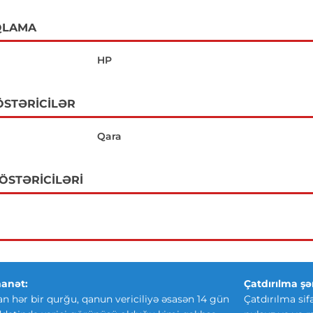
QLAMA
HP
ÖSTƏRICILƏR
Qara
GÖSTƏRICILƏRI
anət:
Çatdırılma şər
an hər bir qurğu, qanun vericiliyə əsasən 14 gün
Çatdırılma sif