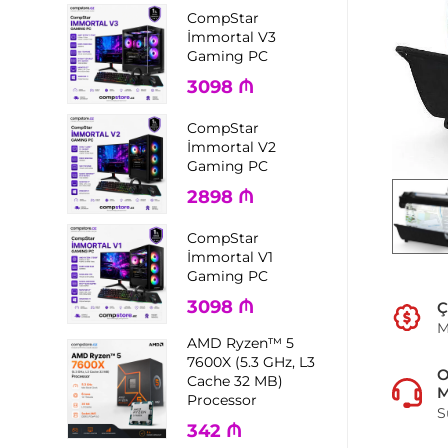
CompStar
İmmortal V3
Gaming PC
3098
₼
CompStar
İmmortal V2
Gaming PC
2898
₼
CompStar
İmmortal V1
Gaming PC
3098
₼
Ç
M
AMD Ryzen™ 5
7600X (5.3 GHz, L3
Cache 32 MB)
M
Processor
S
342
₼