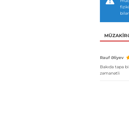
müdd
fizi
bilər
MÜZAKIR
Rauf Əliyev
Bakıda tapa bi
zəmanətli