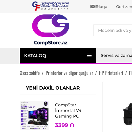
Əlaqə
Geri zə
KATALOQ
Servis və zəm
Əsas səhifə
/
Printerlər və digər qurğular
/
HP Printerləri
/
П
YENI DAXIL OLANLAR
CompStar
İmmortal V4
Gaming PC
3399
₼