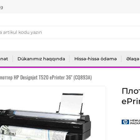
ng
anət
Dükanımız haqqında
Hissə-hissə ödəmə
Əlaqə
лоттер HP Designjet T520 ePrinter 36" (CQ893A)
Плот
ePri