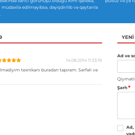
ətində xarici görünüşü olduğu kimi qalıbsa,
pulsuz və ya r
ki müdaxilə edilməyibsə, dəyişdirilib və qaytarıla
.
Ə
YENI
Ad və s
14.08.2014 11:33:19
lmədiyim texnikanı buradan tapıram. Sərfəli və
Qiymətl
*
Şərh
Ad,
yad