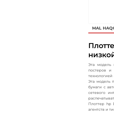
MAL HAQ
Плотт
низко
Эта модель 
постеров и 
технологией 
Эта модель 
бумаги с ав
сетевого ин
распечатыват
Плоттер hp 
агентств и т