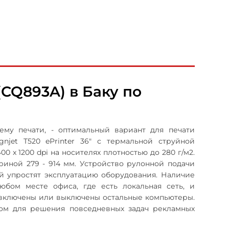
(CQ893A) в Баку по
ему печати, - оптимальный вариант для печати
njet T520 ePrinter 36" с термальной струйной
 x 1200 dpi на носителях плотностью до 280 г/м2.
риной 279 - 914 мм. Устройство рулонной подачи
й упростят эксплуатацию оборудования. Наличие
юбом месте офиса, где есть локальная сеть, и
, включены или выключены остальные компьютеры.
нтом для решения повседневных задач рекламных