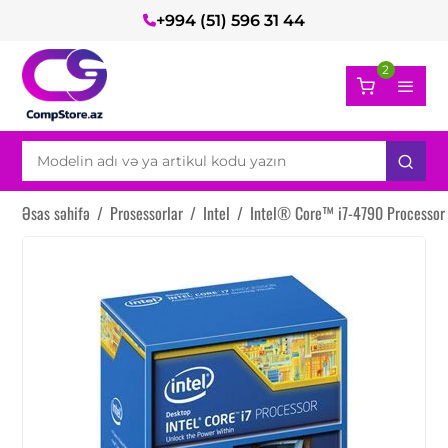
+994 (51) 596 31 44
2
Əsas səhifə
/
Prosessorlar
/
Intel
/
Intel® Core™ i7-4790 Processor 