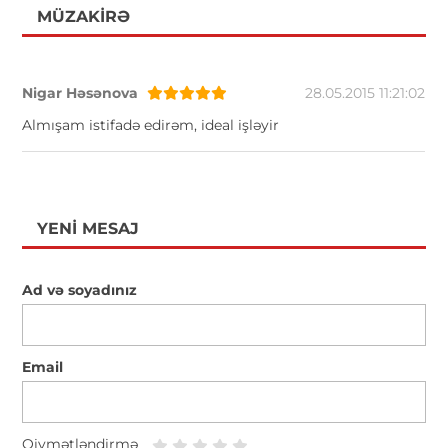
MÜZAKIRƏ
Nigar Həsənova
28.05.2015 11:21:02
Almışam istifadə edirəm, ideal işləyir
YENI MESAJ
Ad və soyadınız
Email
Qiymətləndirmə