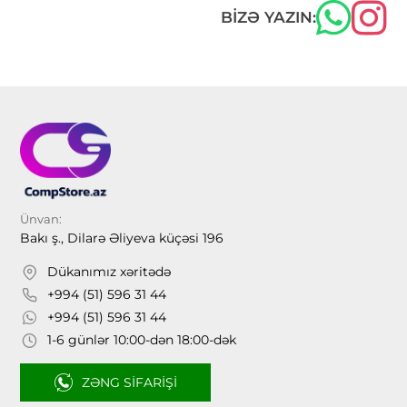
BIZƏ YAZIN:
Ünvan:
Bakı ş., Dilarə Əliyeva küçəsi 196
Dükanımız xəritədə
+994 (51) 596 31 44
+994 (51) 596 31 44
1-6 günlər 10:00-dən 18:00-dək
ZƏNG SIFARIŞI