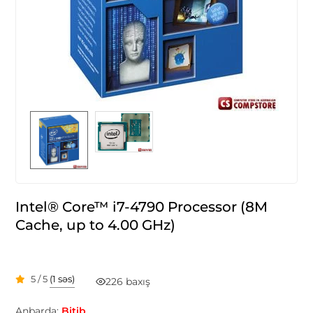
Intel® Core™ i7-4790 Processor (8M
Cache, up to 4.00 GHz)
5 / 5
(1 səs)
226 baxış
Anbarda:
Bitib