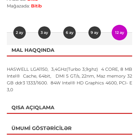
Mağazada:
Bitib
2 ay
3 ay
6 ay
9 ay
12 ay
MAL HAQQINDA
HASWELL LGA1150, 3,4GHz(Turbo 3,9ghz) 4 CORE, 8 MB
Intel® Cache, 64bit, DMI 5 GT/s, 22nm, Maz memory 32
GB ddr3 1333/1600. 84W Intel® HD Graphics 4600, PCI- E
3,0
QISA AÇIQLAMA
ÜMUMI GÖSTƏRICILƏR