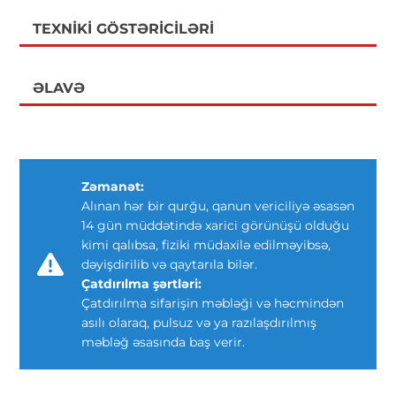
TEXNIKI GÖSTƏRICILƏRI
ƏLAVƏ
Zəmanət:
Alınan hər bir qurğu, qanun vericiliyə əsasən
14 gün müddətində xarici görünüşü olduğu
kimi qalıbsa, fiziki müdaxilə edilməyibsə,
dəyişdirilib və qaytarıla bilər.
Çatdırılma şərtləri:
Çatdırılma sifarişin məbləği və həcmindən
asılı olaraq, pulsuz və ya razılaşdırılmış
məbləğ əsasında baş verir.