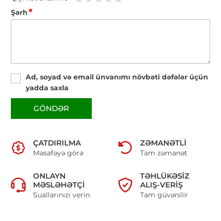
*
Şərh
Ad, soyad və email ünvanımı növbəti dəfələr üçün
yadda saxla
GÖNDƏR
ÇATDIRILMA
ZƏMANƏTLI
Məsafəyə görə
Tam zəmanət
ONLAYN
TƏHLÜKƏSIZ
MƏSLƏHƏTÇI
ALIŞ-VERIŞ
Suallarınızı verin
Tam güvənilir