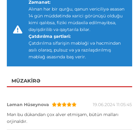
Zəmanət:
Alınan hər bir qurğu, qanun vericiliyə əsasən
14 gün müddətində xarici görünüşü olduğu
kimi qalıbsa, fiziki müdaxilə edilməyibsə,
dəyişdirilib və qaytarıla bilər.
Çatdırılma şərtləri:
Çatdırılma sifarişin məbləği və həcmindən
asılı olaraq, pulsuz və ya razılaşdırılmış
məbləğ əsasında baş verir.
MÜZAKIRƏ
Ləman Hüseynova
19.06.2024 11:05:45
Mən bu dükandan çox alver etmişəm, bütün malları
orjinaldır.