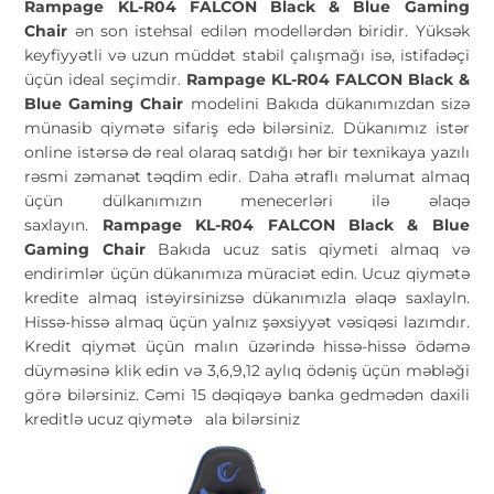
Rampage KL-R04 FALCON Black & Blue Gaming
Chair
ən son istehsal edilən modellərdən biridir. Yüksək
keyfiyyətli və uzun müddət stabil çalışmağı isə, istifadəçi
üçün ideal seçimdir.
Rampage KL-R04 FALCON Black &
Blue Gaming Chair
modelini Bakıda dükanımızdan sizə
münasib qiymətə sifariş edə bilərsiniz. Dükanımız istər
online istərsə də real olaraq satdığı hər bir texnikaya yazılı
rəsmi zəmanət təqdim edir. Daha ətraflı məlumat almaq
üçün dülkanımızın menecerləri ilə əlaqə
saxlayın.
Rampage KL-R04 FALCON Black & Blue
Gaming Chair
Bakıda ucuz satis qiymeti almaq və
endirimlər üçün dükanımıza müraciət edin. Ucuz qiymətə
kredite almaq istəyirsinizsə dükanımızla əlaqə saxlayln.
Hissə-hissə almaq üçün yalnız şəxsiyyət vəsiqəsi lazımdır.
Kredit qiymət üçün malın üzərində hissə-hissə ödəmə
düyməsinə klik edin və 3,6,9,12 aylıq ödəniş üçün məbləği
görə bilərsiniz. Cəmi 15 dəqiqəyə banka gedmədən daxili
kreditlə ucuz qiymətə
ala bilərsiniz