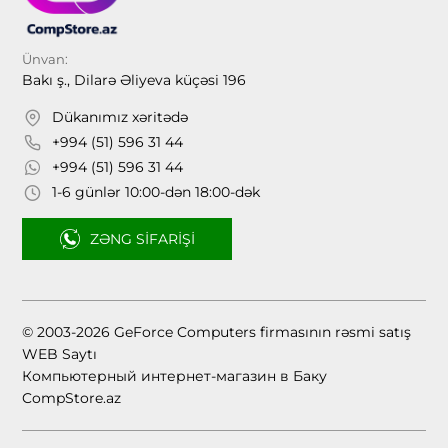
Ünvan:
Bakı ş., Dilarə Əliyeva küçəsi 196
Dükanımız xəritədə
+994 (51) 596 31 44
+994 (51) 596 31 44
1-6 günlər 10:00-dən 18:00-dək
ZƏNG SIFARIŞI
© 2003-2026 GeForce Computers firmasının rəsmi satış
WEB Saytı
Компьютерный интернет-магазин в Баку
CompStore.az