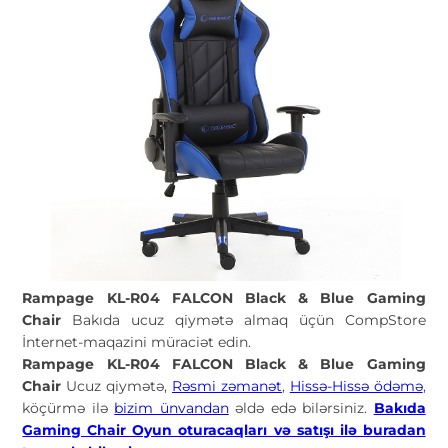
Rampage KL-R04 FALCON Black & Blue Gaming
Chair
Bakıda ucuz qiymətə almaq üçün CompStore
İnternet-maqazini müraciət edin.
Rampage KL-R04 FALCON Black & Blue Gaming
Chair
Ucuz qiymətə,
Rəsmi zəmanət
,
Hissə-Hissə ödəmə
,
köçürmə ilə
bizim ünvandan
əldə edə bilərsiniz.
Bakıda
Gaming Chair Oyun oturacaqları və satışı ilə buradan