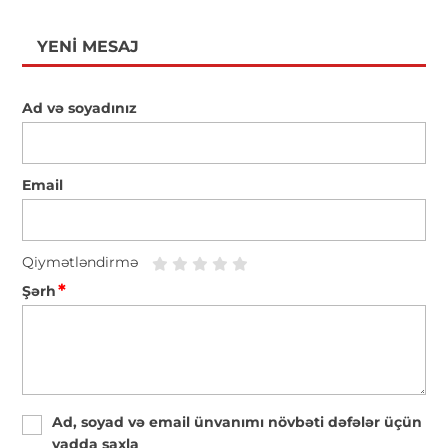
YENI MESAJ
Ad və soyadınız
Email
Qiymətləndirmə
*
Şərh
Ad, soyad və email ünvanımı növbəti dəfələr üçün
yadda saxla