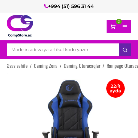
+994 (51) 596 31 44
2
Əsas səhifə
/
Gaming Zona
/
Gaming Oturacaqlar
/
Rampage Oturaca
22₼
ayda