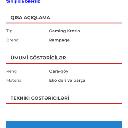
tanış ola bilərsiz
QISA AÇIQLAMA
Tip
Gaming Kreslo
Brend
Rampage
ÜMUMI GÖSTƏRICILƏR
Rəng
Qara-göy
Material
Eko dəri və parça
TEXNIKI GÖSTƏRICILƏRI