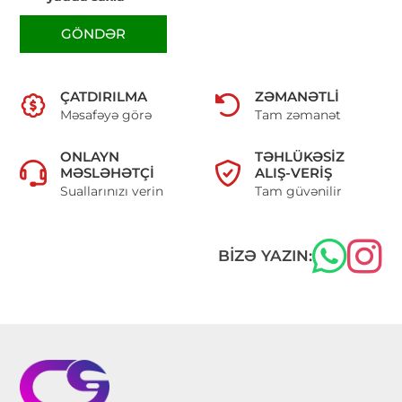
GÖNDƏR
ÇATDIRILMA
ZƏMANƏTLI
Məsafəyə görə
Tam zəmanət
ONLAYN
TƏHLÜKƏSIZ
MƏSLƏHƏTÇI
ALIŞ-VERIŞ
Suallarınızı verin
Tam güvənilir
BIZƏ YAZIN: