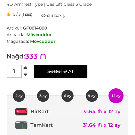
4D Armrest Type | Gas Lift Class 3 Grade
5 / 5
(1 səs)
453 baxış
Artikul:
GF0014000
Anbarda:
Mövcuddur
Mağazada:
Mövcuddur
333 ₼
Nağd:
SƏBƏTƏ AT
2 ay
3 ay
6 ay
9 ay
12 ay
31.64 ₼ x 12 ay
BirKart
TamKart
31.64 ₼ x 12 ay