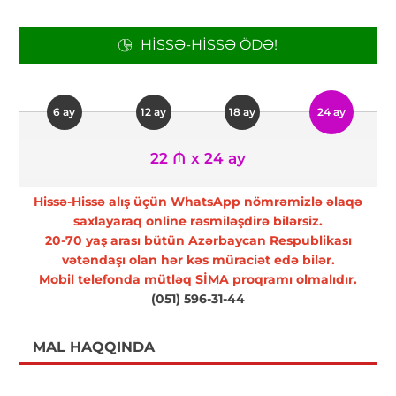
HISSƏ-HISSƏ ÖDƏ!
6 ay
12 ay
18 ay
24 ay
22 ₼ x 24 ay
Hissə-Hissə alış üçün WhatsApp nömrəmizlə əlaqə
saxlayaraq online rəsmiləşdirə bilərsiz.
20-70 yaş arası bütün Azərbaycan Respublikası
vətəndaşı olan hər kəs müraciət edə bilər.
Mobil telefonda mütləq SİMA proqramı olmalıdır.
(051) 596-31-44
MAL HAQQINDA