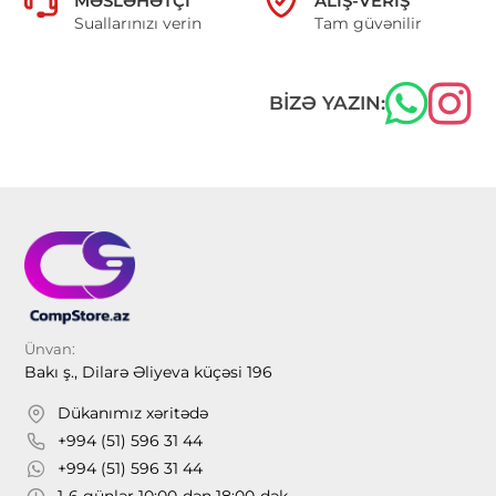
MƏSLƏHƏTÇI
ALIŞ-VERIŞ
Suallarınızı verin
Tam güvənilir
BIZƏ YAZIN:
Ünvan:
Bakı ş., Dilarə Əliyeva küçəsi 196
Dükanımız xəritədə
+994 (51) 596 31 44
+994 (51) 596 31 44