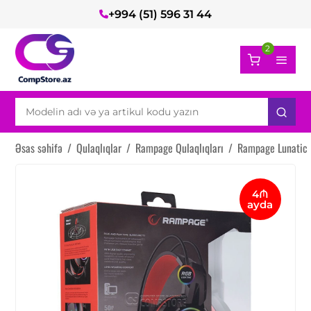
+994 (51) 596 31 44
2
Əsas səhifə
/
Qulaqlıqlar
/
Rampage Qulaqlıqları
/
Rampage Lunatic 
4₼
ayda