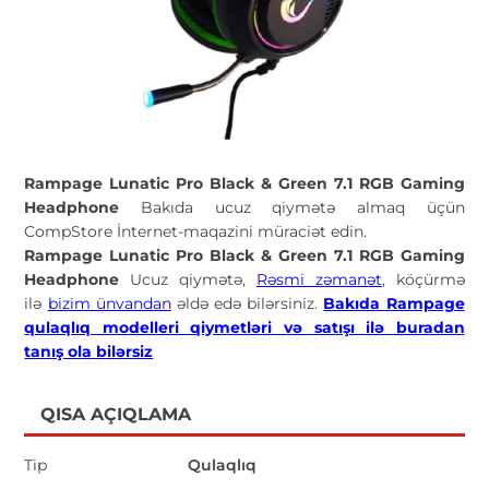
Rampage Lunatic Pro Black & Green 7.1 RGB Gaming
Headphone
Bakıda ucuz qiymətə almaq üçün
CompStore İnternet-maqazini müraciət edin.
Rampage Lunatic Pro Black & Green 7.1 RGB Gaming
Headphone
Ucuz qiymətə,
Rəsmi zəmanət
, köçürmə
ilə
bizim ünvandan
əldə edə bilərsiniz.
Bakıda Rampage
qulaqlıq modelleri qiymetləri və satışı ilə buradan
tanış ola bilərsiz
QISA AÇIQLAMA
Tip
Qulaqlıq