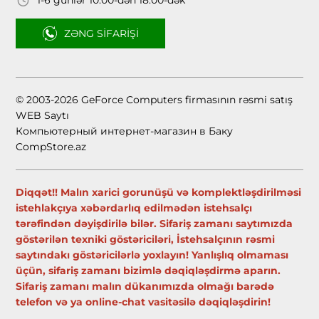
1-6 günlər 10:00-dən 18:00-dək
ZƏNG SIFARIŞI
© 2003-2026 GeForce Computers firmasının rəsmi satış
WEB Saytı
Компьютерный интернет-магазин в Баку
CompStore.az
Diqqət!! Malın xarici gorunüşü və komplektləşdirilməsi
istehlakçıya xəbərdarlıq edilmədən istehsalçı
tərəfindən dəyişdirilə bilər. Sifariş zamanı saytımızda
göstərilən texniki göstəriciləri, İstehsalçının rəsmi
saytındakı göstəricilərlə yoxlayın! Yanlışlıq olmaması
üçün, sifariş zamanı bizimlə dəqiqləşdirmə aparın.
Sifariş zamanı malın dükanımızda olmağı barədə
telefon və ya online-chat vasitəsilə dəqiqləşdirin!