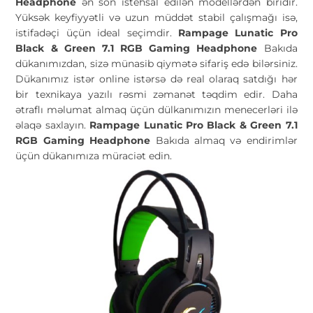
Headphone
ən son istehsal edilən modellərdən biridir.
Yüksək keyfiyyətli və uzun müddət stabil çalışmağı isə,
istifadəçi üçün ideal seçimdir.
Rampage Lunatic Pro
Black & Green 7.1 RGB Gaming Headphone
Bakıda
dükanımızdan, sizə münasib qiymətə sifariş edə bilərsiniz.
Dükanımız istər online istərsə də real olaraq satdığı hər
bir texnikaya yazılı rəsmi zəmanət təqdim edir. Daha
ətraflı məlumat almaq üçün dülkanımızın menecerləri ilə
əlaqə saxlayın.
Rampage Lunatic Pro Black & Green 7.1
RGB Gaming Headphone
Bakıda almaq və endirimlər
üçün dükanımıza müraciət edin.