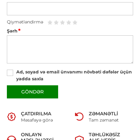
Qiymətləndirmə
*
Şərh
Ad, soyad və email ünvanımı növbəti dəfələr üçün
yadda saxla
GÖNDƏR
ÇATDIRILMA
ZƏMANƏTLI
Məsafəyə görə
Tam zəmanət
ONLAYN
TƏHLÜKƏSIZ