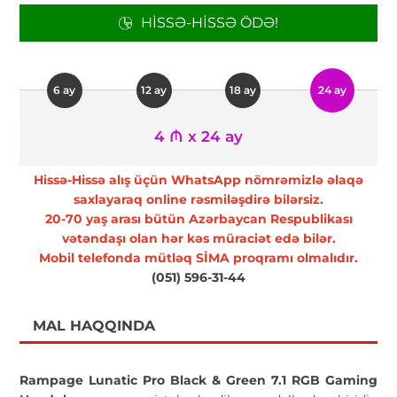
HISSƏ-HISSƏ ÖDƏ!
6 ay
12 ay
18 ay
24 ay
4 ₼ x 24 ay
Hissə-Hissə alış üçün WhatsApp nömrəmizlə əlaqə
saxlayaraq online rəsmiləşdirə bilərsiz.
20-70 yaş arası bütün Azərbaycan Respublikası
vətəndaşı olan hər kəs müraciət edə bilər.
Mobil telefonda mütləq SİMA proqramı olmalıdır.
(051) 596-31-44
MAL HAQQINDA
Rampage Lunatic Pro Black & Green 7.1 RGB Gaming