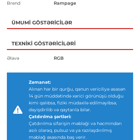
Brend
Rampage
ÜMUMI GÖSTƏRICILƏR
TEXNIKI GÖSTƏRICILƏRI
Əlavə
RGB
Zəmanət:
Alınan hər bir qurğu, qanun vericiliyə əsasən
14 gün müddətində xarici görünüşü olduğu
kimi qalıbsa, fiziki müdaxilə edilməyibsə,
dəyişdirilib və qaytarıla bilər.
Çatdırılma şərtləri:
Çatdırılma sifarişin məbləği və həcmindən
asılı olaraq, pulsuz və ya razılaşdırılmış
məbləğ əsasında baş verir.