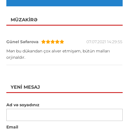
MÜZAKIRƏ
Günel Səfərova
07.07.2021 14:29:55
Mən bu dükandan çox alver etmişəm, bütün malları
orjinaldır.
YENI MESAJ
Ad və soyadınız
Email