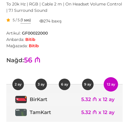
To 20k Hz | RGB | Cable 2 m | On Headset Volume Control
| 7.1 Surround Sound
5 / 5
(1 səs)
274 baxış
Artikul:
GF00022000
Anbarda:
Bitib
Mağazada:
Bitib
56 ₼
Nağd:
2 ay
3 ay
6 ay
9 ay
12 ay
5.32 ₼ x 12 ay
BirKart
TamKart
5.32 ₼ x 12 ay