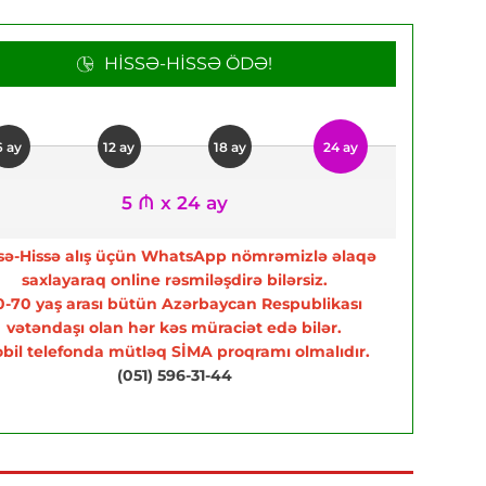
HISSƏ-HISSƏ ÖDƏ!
6 ay
12 ay
18 ay
24 ay
5 ₼ x 24 ay
sə-Hissə alış üçün WhatsApp nömrəmizlə əlaqə
saxlayaraq online rəsmiləşdirə bilərsiz.
0-70 yaş arası bütün Azərbaycan Respublikası
vətəndaşı olan hər kəs müraciət edə bilər.
bil telefonda mütləq SİMA proqramı olmalıdır.
(051) 596-31-44