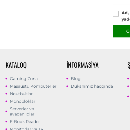
Ad,
yad
G
KATALOQ
İNFORMASIYA
Gaming Zona
Blog
Masaüstü Kompüterlər
Dükanımız haqqında
Noutbuklar
Monobloklar
Serverlər və
avadanlıqlar
E-Book Reader
Monitorlar və TV