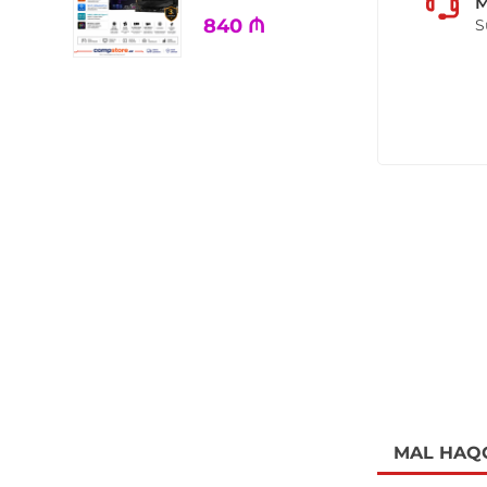
M
840
₼
S
MAL HAQ