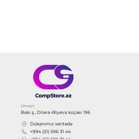
Ünvan:
Bakı ş., Dilarə Əliyeva küçəsi 196
Dükanımız xəritədə
+994 (51) 596 31 44