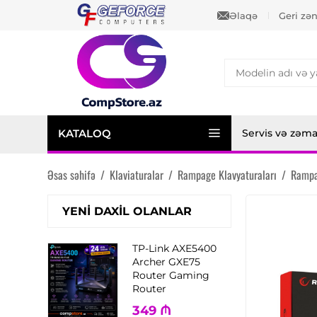
Əlaqə
Geri zə
KATALOQ
Servis və zəm
Əsas səhifə
/
Klaviaturalar
/
Rampage Klavyaturaları
/
Rampa
YENI DAXIL OLANLAR
TP-Link AXE5400
Archer GXE75
Router Gaming
Router
349
₼