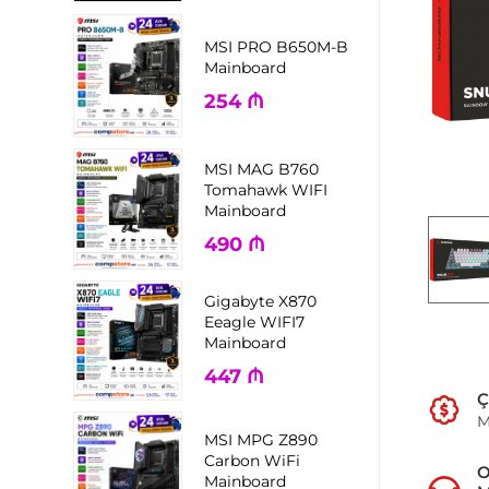
MSI PRO B650M-B
Mainboard
254
₼
MSI MAG B760
Tomahawk WIFI
Mainboard
490
₼
Gigabyte X870
Eeagle WIFI7
Mainboard
447
₼
Ç
M
MSI MPG Z890
Carbon WiFi
Mainboard