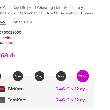
on Click Key Life | Anti Ghosting | Multimedia Keys |
yboard | RGB | Mechanical KRGD Blue Switch | 87 Keys
1 səs)
255 baxış
GF00029000
:
Bitib
a:
Bitib
68 ₼
:
3 ay
6 ay
9 ay
12 ay
6.46 ₼ x 12 ay
BirKart
TamKart
6.46 ₼ x 12 ay