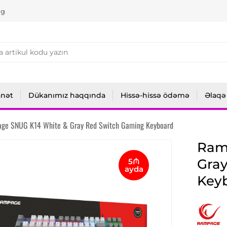
ng
anət
Dükanımız haqqında
Hissə-hissə ödəmə
Əlaqə
ge SNUG K14 White & Gray Red Switch Gaming Keyboard
Ram
Gra
5₼
ayda
Key