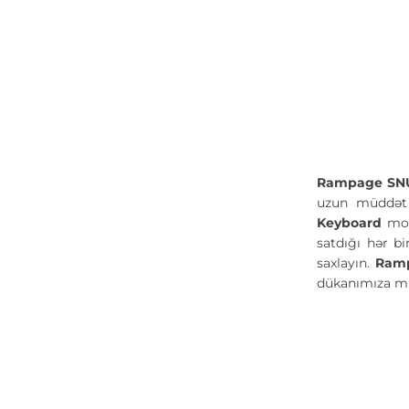
Rampage SNU
uzun müddət s
Keyboard
mod
satdığı hər b
saxlayın.
Ramp
dükanımıza mü