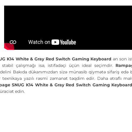
G K14 White & Gray Red Switch Gaming Keyboard
ən son is
tabil çalışmağı isə, istifadəçi üçün ideal seçimdir.
Rampa
elini Bakıda dükanımızdan sizə münasib qiymətə sifariş edə bil
ir texnikaya yazılı rəsmi zəmanət təqdim edir. Daha ətraflı m
age SNUG K14 White & Gray Red Switch Gaming Keyboar
raciət edin.