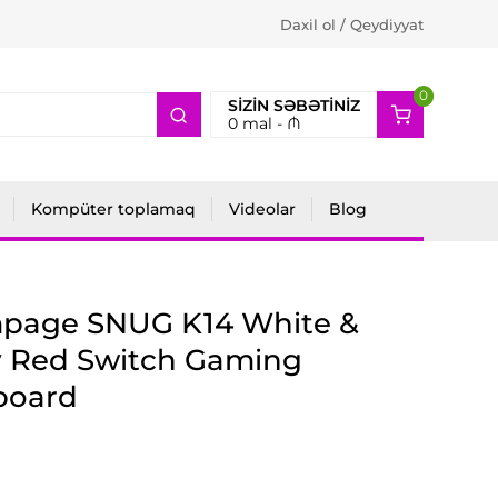
Daxil ol / Qeydiyyat
0
2
SIZIN SƏBƏTINIZ
0
mal -
₼
Kompüter toplamaq
Videolar
Blog
page SNUG K14 White &
y Red Switch Gaming
board