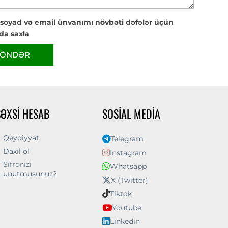
 soyad və email ünvanımı növbəti dəfələr üçün
da saxla
ÖNDƏR
ŞƏXSI HESAB
SOSIAL MEDIA
Qeydiyyat
Telegram
Daxil ol
Instagram
Şifrənizi
Whatsapp
unutmusunuz?
X (Twitter)
Tiktok
Youtube
Linkedin