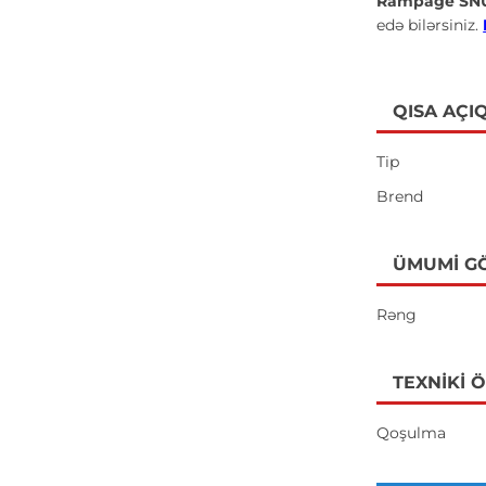
Rampage SNU
edə bilərsiniz.
QISA AÇI
Tip
Brend
ÜMUMI G
Rəng
TEXNIKI 
Qoşulma