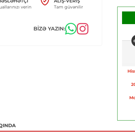
ƏSLƏHƏTÇI
ALIŞ-VERIŞ
uallarınızı verin
Tam güvənilir
BIZƏ YAZIN:
His
2
Mo
QINDA