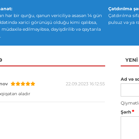
anət:
Çatdırılma şər
an hər bir qurğu, qanun vericiliyə əsasən 14 gün
Çatdırılma sif
ətində xarici görünüşü olduğu kimi qalıbsa,
pulsuz və ya r
ki müdaxilə edilməyibsə, dəyişdirilib və qaytarıla
.
Ə
YENI
Ad və s
nov
22.09.2023 16:12:55
qiqətən əladır
Qiymətl
*
Şərh