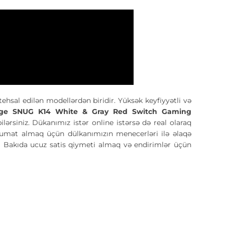
tehsal edilən modellərdən biridir. Yüksək keyfiyyətli və
ge SNUG K14 White & Gray Red Switch Gaming
ərsiniz. Dükanımız istər online istərsə də real olaraq
əlumat almaq üçün dülkanımızın menecerləri ilə əlaqə
d
Bakıda ucuz satis qiymeti almaq və endirimlər üçün