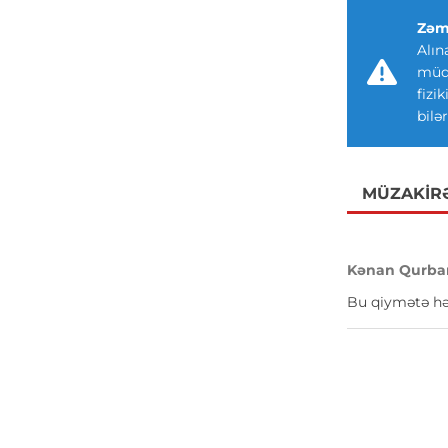
Zəm
Alın
müdd
fizi
bilər
MÜZAKIR
Kənan Qurba
Bu qiymətə hə