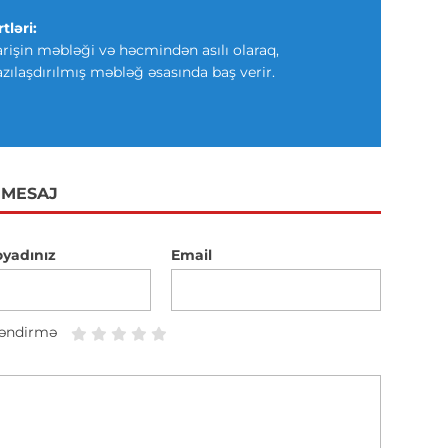
tləri:
arişin məbləği və həcmindən asılı olaraq,
azılaşdırılmış məbləğ əsasında baş verir.
 MESAJ
oyadınız
Email
əndirmə