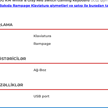
G K14 White & Gray Red Switch Gaming Keyboard
Ucuz qiy
Bakıda Rampage Klaviatura qiymetləri və satışı ilə buradan tan
QLAMA
Klaviatura
Rampage
ÖSTƏRICILƏR
Ağ-Boz
ÖZƏLLIKLƏR
USB port