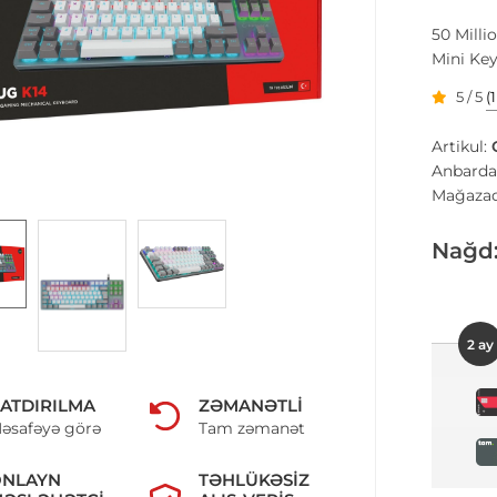
50 Milli
Mini Ke
5 / 5
(
Artikul:
Anbarda
Mağazad
Nağd
2 ay
ATDIRILMA
ZƏMANƏTLI
əsafəyə görə
Tam zəmanət
ONLAYN
TƏHLÜKƏSIZ