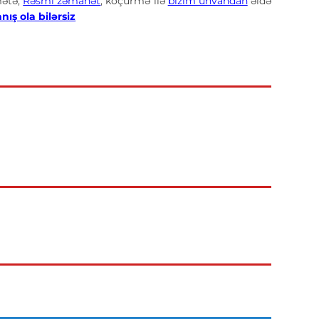
mətə,
Rəsmi zəmanət
, köçürmə ilə
bizim ünvandan
əldə
ış ola bilərsiz