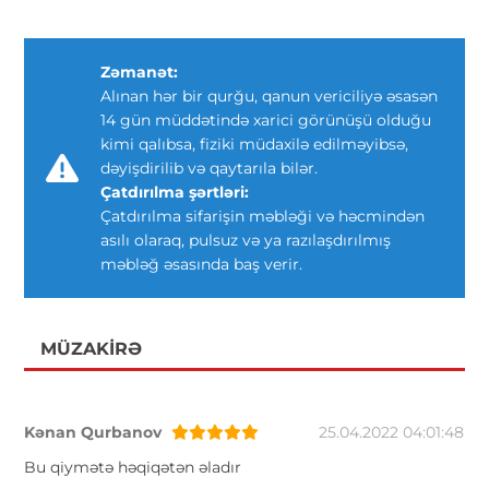
Zəmanət:
Alınan hər bir qurğu, qanun vericiliyə əsasən
14 gün müddətində xarici görünüşü olduğu
kimi qalıbsa, fiziki müdaxilə edilməyibsə,
dəyişdirilib və qaytarıla bilər.
Çatdırılma şərtləri:
Çatdırılma sifarişin məbləği və həcmindən
asılı olaraq, pulsuz və ya razılaşdırılmış
məbləğ əsasında baş verir.
MÜZAKIRƏ
Kənan Qurbanov
25.04.2022 04:01:48
Bu qiymətə həqiqətən əladır