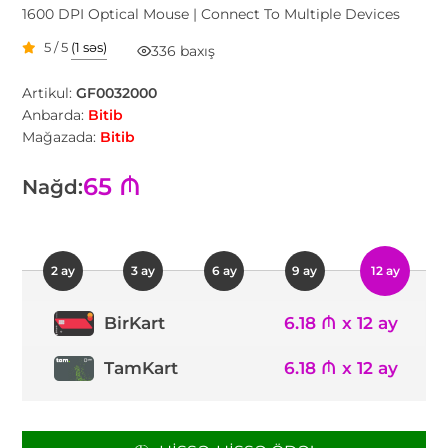
1600 DPI Optical Mouse | Connect To Multiple Devices
5 / 5
(1 səs)
336 baxış
Artikul:
GF0032000
Anbarda:
Bitib
Mağazada:
Bitib
65 ₼
Nağd:
2 ay
3 ay
6 ay
9 ay
12 ay
6.18 ₼ x 12 ay
BirKart
TamKart
6.18 ₼ x 12 ay