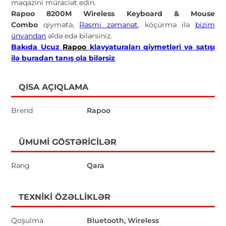
maqazini müraciət edin.
Rapoo 8200M Wireless Keyboard & Mouse
Combo
qiymətə,
Rəsmi zəmanət
, köçürmə ilə
bizim
ünvandan
əldə edə bilərsiniz.
Bakıda Ucuz
Rapoo
klavyaturaları
qiymetləri və satışı
ilə buradan tanış ola bilərsiz
QISA AÇIQLAMA
Brend
Rapoo
ÜMUMI GÖSTƏRICILƏR
Rəng
Qara
TEXNIKI ÖZƏLLIKLƏR
Qoşulma
Bluetooth, Wireless