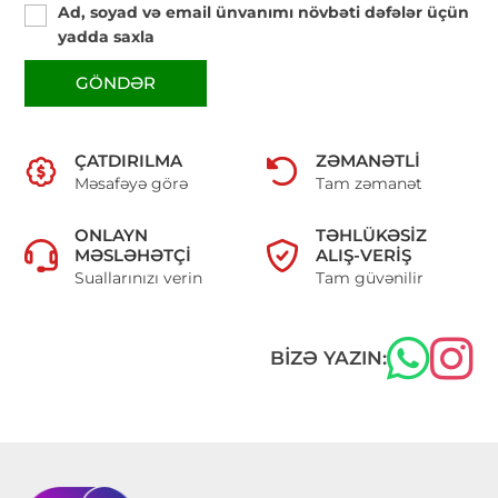
Ad, soyad və email ünvanımı növbəti dəfələr üçün
yadda saxla
GÖNDƏR
ÇATDIRILMA
ZƏMANƏTLI
Məsafəyə görə
Tam zəmanət
ONLAYN
TƏHLÜKƏSIZ
MƏSLƏHƏTÇI
ALIŞ-VERIŞ
Suallarınızı verin
Tam güvənilir
BIZƏ YAZIN: