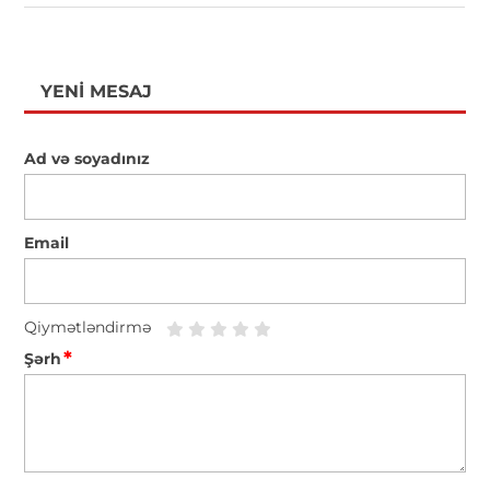
YENI MESAJ
Ad və soyadınız
Email
Qiymətləndirmə
*
Şərh