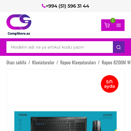
+994 (51) 596 31 44
2
Əsas səhifə
/
Klaviaturalar
/
Rapoo Klavyaturaları
/
Rapoo 8200M Wi
5₼
ayda