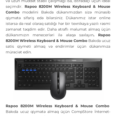
və uzun müddət stabil çalışmağı isə, istifadəçi üçün ideal
seçimdir.
Rapoo 8200M Wireless Keyboard & Mouse
Combo
modelini Bakıda dükanımızdan sizə münasib
qiymətə sifariş edə bilərsiniz. Dükanımız istər online
istərsə də real olaraq satdığı hər bir texnikaya yazılı rəsmi
zəmanət təqdim edir. Daha ətraflı məlumat almaq üçün
dülkanımızın menecerləri ilə əlaqə saxlayın
.
Rapoo
8200M Wireless Keyboard & Mouse Combo
Bakıda ucuz
satis qiymeti almaq və endirimlər üçün dükanımıza
müraciət edin.
Rapoo 8200M Wireless Keyboard & Mouse Combo
Bakıda ucuz qiymətə almaq üçün CompStore İnternet-