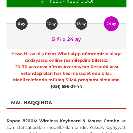
HISSƏ-HISSƏ ÖDƏ!
6 ay
12 ay
18 ay
24 ay
5 ₼ x 24 ay
Hissə-Hissə alış üçün WhatsApp nömrəmizlə əlaqə
saxlayaraq online rəsmiləşdirə bilərsiz.
20-70 yaş arası bütün Azərbaycan Respublikası
vətəndaşı olan hər kəs müraciət edə bilər.
Mobil telefonda mütləq SİMA proqramı olmalıdır.
(051) 596-31-44
MAL HAQQINDA
Rapoo 8200M Wireless Keyboard & Mouse Combo
ən
son istehsal edilən modellərdən biridir. Yüksək keyfiyyətli