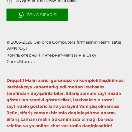
1-6 günlər 10:00-dən 18:00-dək
ZƏNG SIFARIŞI
© 2003-2026 GeForce Computers firmasının rəsmi satış
WEB Saytı
Компьютерный интернет-магазин в Баку
CompStore.az
Diqqət!! Malın xarici gorunüşü və komplektləşdirilməsi
istehlakçıya xəbərdarlıq edilmədən istehsalçı
tərəfindən dəyişdirilə bilər. Sifariş zamanı saytımızda
göstərilən texniki göstəriciləri, İstehsalçının rəsmi
saytındakı göstəricilərlə yoxlayın! Yanlışlıq olmaması
üçün, sifariş zamanı bizimlə dəqiqləşdirmə aparın.
Sifariş zamanı malın dükanımızda olmağı barədə
telefon və ya online-chat vasitəsilə dəqiqləşdirin!