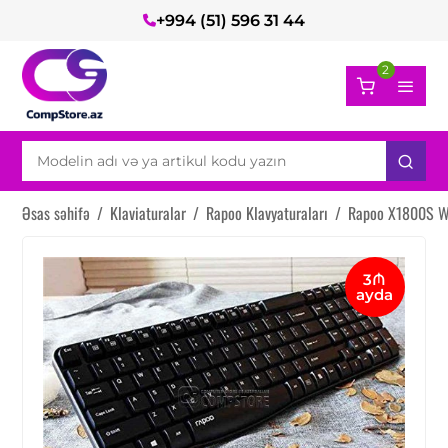
+994 (51) 596 31 44
2
Əsas səhifə
/
Klaviaturalar
/
Rapoo Klavyaturaları
/
Rapoo X1800S W
3₼
ayda