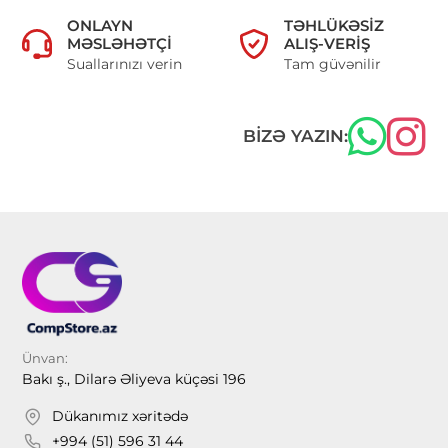
ONLAYN
TƏHLÜKƏSIZ
MƏSLƏHƏTÇI
ALIŞ-VERIŞ
Suallarınızı verin
Tam güvənilir
BIZƏ YAZIN:
Ünvan:
Bakı ş., Dilarə Əliyeva küçəsi 196
Dükanımız xəritədə
+994 (51) 596 31 44