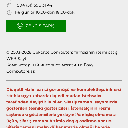
+994 (51) 596 31 44
1-6 günlər 10:00-dən 18:00-dək
ZƏNG SIFARIŞI
© 2003-2026 GeForce Computers firmasının rəsmi satış
WEB Saytı
Компьютерный интернет-магазин в Баку
CompStore.az
Diqqət!! Malın xarici gorunüşü və komplektləşdirilməsi
istehlakçıya xəbərdarlıq edilmədən istehsalçı
tərəfindən dəyişdirilə bilər. Sifariş zamanı saytımızda
göstərilən texniki göstəriciləri, İstehsalçının rəsmi
saytındakı göstəricilərlə yoxlayın! Yanlışlıq olmaması
üçün, sifariş zamanı bizimlə dəqiqləşdirmə aparın.
Sifariş zamanı malın dükanımızda olmağı barədə