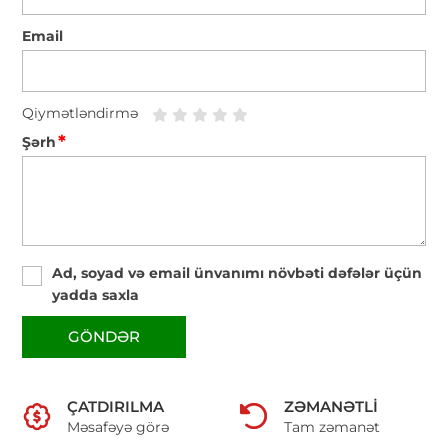
Email
Qiymətləndirmə
*
Şərh
Ad, soyad və email ünvanımı növbəti dəfələr üçün
yadda saxla
GÖNDƏR
ÇATDIRILMA
ZƏMANƏTLI
Məsafəyə görə
Tam zəmanət