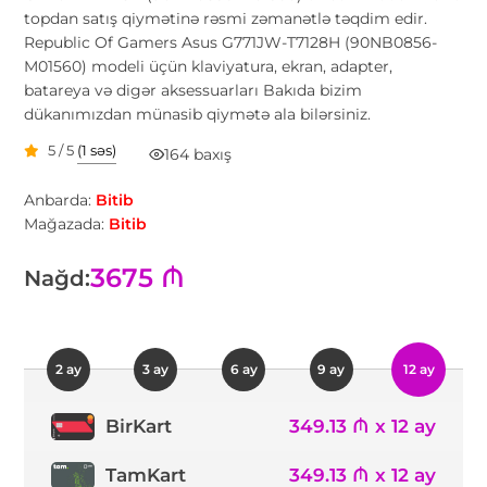
topdan satış qiymətinə rəsmi zəmanətlə təqdim edir.
Republic Of Gamers Asus G771JW-T7128H (90NB0856-
M01560) modeli üçün klaviyatura, ekran, adapter,
batareya və digər aksessuarları Bakıda bizim
dükanımızdan münasib qiymətə ala bilərsiniz.
5 / 5
(1 səs)
164 baxış
Anbarda:
Bitib
Mağazada:
Bitib
3675 ₼
Nağd:
2 ay
3 ay
6 ay
9 ay
12 ay
349.13 ₼ x 12 ay
BirKart
TamKart
349.13 ₼ x 12 ay