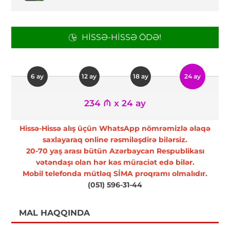
HISSƏ-HISSƏ ÖDƏ!
6 ay
12 ay
18 ay
24 ay
234 ₼ x 24 ay
Hissə-Hissə alış üçün WhatsApp nömrəmizlə əlaqə
saxlayaraq online rəsmiləşdirə bilərsiz.
20-70 yaş arası bütün Azərbaycan Respublikası
vətəndaşı olan hər kəs müraciət edə bilər.
Mobil telefonda mütləq SİMA proqramı olmalıdır.
(051) 596-31-44
MAL HAQQINDA