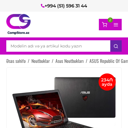
+994 (51) 596 31 44
2
Əsas səhifə
/
Noutbuklar
/
Asus Noutbukları
/
ASUS Republic Of Ga
234₼
ayda