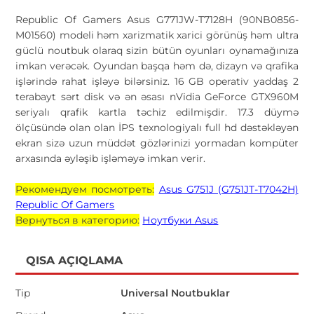
Republic Of Gamers Asus G771JW-T7128H (90NB0856-
M01560) modeli həm xarizmatik xarici görünüş həm ultra
güclü noutbuk olaraq sizin bütün oyunları oynamağınıza
imkan verəcək. Oyundan başqa həm də, dizayn və qrafika
işlərində rahat işləyə bilərsiniz. 16 GB operativ yaddaş 2
terabayt sərt disk və ən əsası nVidia GeForce GTX960M
seriyalı qrafik kartla təchiz edilmişdir. 17.3 düymə
ölçüsündə olan olan İPS texnologiyalı full hd dəstəkləyən
ekran sizə uzun müddət gözlərinizi yormadan kompüter
arxasında əyləşib işləməyə imkan verir.
Рекомендуем посмотреть:
Asus G751J (G751JT-T7042H)
Republic Of Gamers
Вернуться в категорию:
Ноутбуки Asus
QISA AÇIQLAMA
Tip
Universal Noutbuklar