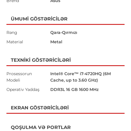
Brend
Asus
ÜMUMI GÖSTƏRICILƏR
Rəng
Qara-Qırmızı
Material
Metal
TEXNIKI GÖSTƏRICILƏRI
Prosessorun
Intel® Core™ i7-4720HQ (6M
Modeli
Cache, up to 3.60 GHz)
Operativ Yaddaş
DDR3L 16 GB 1600 MHz
EKRAN GÖSTƏRICILƏRI
QOŞULMA VƏ PORTLAR