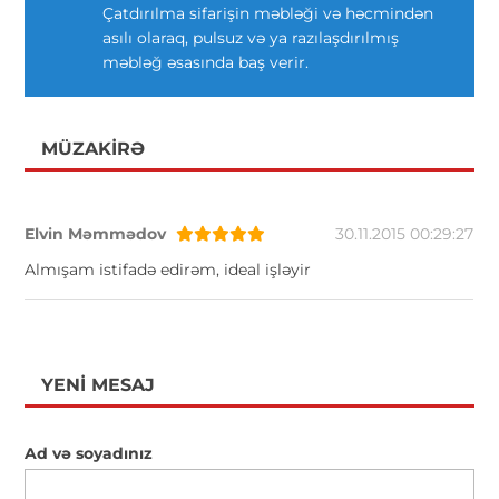
Çatdırılma sifarişin məbləği və həcmindən
asılı olaraq, pulsuz və ya razılaşdırılmış
məbləğ əsasında baş verir.
MÜZAKIRƏ
Elvin Məmmədov
30.11.2015 00:29:27
Almışam istifadə edirəm, ideal işləyir
YENI MESAJ
Ad və soyadınız