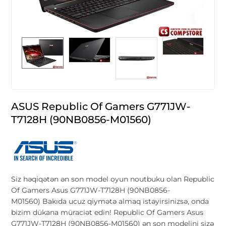
ASUS Republic Of Gamers G771JW-
T7128H (90NB0856-M01560)
Siz həqiqətən ən son model oyun noutbuku olan Republic
Of Gamers Asus G771JW-T7128H (90NB0856-
M01560) Bakıda ucuz qiymətə almaq istəyirsinizsə, onda
bizim dükana müraciət edin! Republic Of Gamers Asus
G771JW-T7128H (90NB0856-M01560) ən son modelini sizə