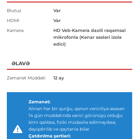
Blutuz
Var
HDMI
Var
Kamera
HD Veb-Kamera daxili rəqəmsal
mikrofonla (Kənar səsləri izolə
edici)
ƏLAVƏ
Zəmanət Müddəti
12 ay
Zəmanət:
Alınan hər bir qurğu, qanun vericiliyə əsasən
14 gün müddətində xarici görünüşü olduğu
kimi qalıbsa, fiziki müdaxilə edilməyibsə,
dəyişdirilib və qaytarıla bilər.
Çatdırılma şərtləri: